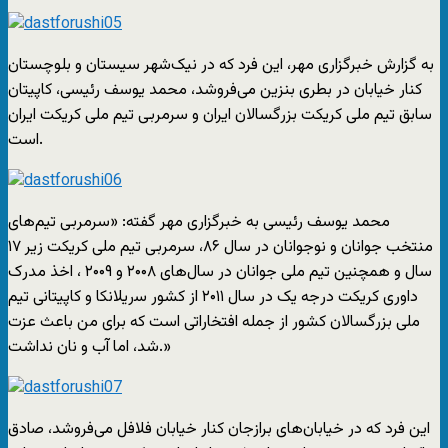
به گزارش خبرگزاری مهر، این فرد که در نیک‌شهر سیستان و بلوچستان
کنار خیابان در بطری بنزین می‌فروشد، محمد یوسف رئیسی، کاپیتان
سابق تیم ملی کریکت بزرگسالان ایران و سرمربی تیم ملی کریکت ایران
است.
محمد یوسف رئیسی به خبرگزاری مهر گفته: «ﺳﺮﻣﺮﺑﯽ ﺗﯿﻢ‌ﻫﺎﯼ
ﻣﻨﺘﺨﺐ ﺟﻮﺍﻧﺎﻥ ﻭ ﻧﻮﺟﻮﺍﻧﺎﻥ ﺩﺭ ﺳﺎﻝ ۸۶، ﺳﺮﻣﺮﺑﯽ ﺗﯿﻢ ﻣﻠﯽ کریکت ﺯﯾﺮ ۱۷
ﺳﺎﻝ ﻭ ﻫﻤﭽﻨﯿﻦ ﺗﯿﻢ ﻣﻠﯽ ﺟﻮﺍﻧﺎﻥ ﺩﺭ ﺳﺎل‌های ۲۰۰۸ ﻭ ۲۰۰۹ ، ﺍﺧﺬ ﻣﺪﺭﮎ
ﺩﺍﻭﺭﯼ ﮐﺮﯾﮑﺖ ﺩﺭﺟﻪ یک ﺩﺭ ﺳﺎﻝ ۲۰۱۱ از ﮐﺸﻮﺭ ﺳریلانکا و کاپیتانی تیم
ملی بزرگسالان کشور از جمله افتخاراتی است که برای من باعث عزت
شد، اما آب و نان نداشت.»
این فرد که در خیابان‌های برازجان کنار خیابان فلافل می‌فروشد، صادق