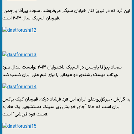
این فرد که در تبریز کنار خیابان سیگار می‌فروشد، سجاد پیرآقا یارچمن،
قهرمان المپیک سال ۲۰۱۳ است.
سجاد پیرآقا یارچمن در المپیک ناشنوایان ۲۰۱۳ توانست مدال نقره
پرتاب دیسک رشته‌ی دو میدانی را برای تیم ملی ایران کسب کند.
به گزارش خبرگزاری‌های ایران، این فرد فرشاد درکه، قهرمان ﮐﯿﮏ ﺑﻮﮐﺲ
ایران است که حالا “ﺟﺎﯼ ﺧﻮﺍﺑﺶ ﺯﯾﺮ ﺳﯿﻨﮏ ﺩﺳﺘﺸﻮﯾﯽ ﯾﮏ ﻣﻐﺎﺯﻩ
ﻓﺴﺖ ﻓﻮﺩ ﻓﺮﻭﺷﯽ” است.