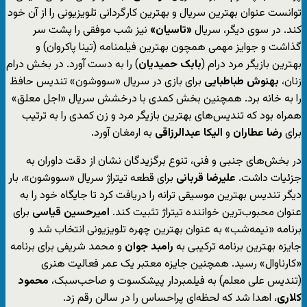
توانست عنوان بهترین سریال و بهترین کارگردانی تلویزیونی را از آن خود
کند. در سوی دیگر، سریال
«تاسیان»
نیز شب موفقی را پشت سر
گذاشت و جوایز مهمی همچون بهترین فیلمنامه (تینا پاکروان) و
بهترین بازیگر مرد درام (
بابک حمیدیان
) را به دست آورد. در بخش درام
زنان،
بهنوش طباطبایی
برای بازی در سریال «سووشون» تندیس حافظ
را به خانه برد. همچنین بخش کمدی با درخشش سریال «اجل معلق»
همراه بود که تندیس‌های بهترین بازیگر مرد و زن کمدی را به ترتیب
برای
رضا عطاران
و
الیکا عبدالرزاقی
به ارمغان آورد.
در بخش‌های جنبی و فنی، تنوع برگزیدگان نشان از دقت داوران به
جزئیات داشت.
علیرضا قربانی
برای قطعه تیتراژ سریال «سووشون»، بار
دیگر تندیس بهترین موسیقی ترانه را دریافت کرد تا جایگاه خود را به
عنوان محبوب‌ترین خواننده تیتراژ تثبیت کند.
امیرحسین قیاسی
برای
برنامه «نیمه‌شب» به عنوان بهترین چهره تلویزیونی انتخاب شد و
جایزه بهترین برنامه ترکیبی به
رامبد جوان
و محمد شریفی برای برنامه
«کارناوال» رسید. همچنین جایزه معتبر یک عمر فعالیت هنری
(تندیس علی معلم) به فیلمبردار پیشکسوت و صاحب‌سبک،
محمود
کلاری
، اهدا شد که لحظه‌ای پراحساس را در سالن رقم زد.