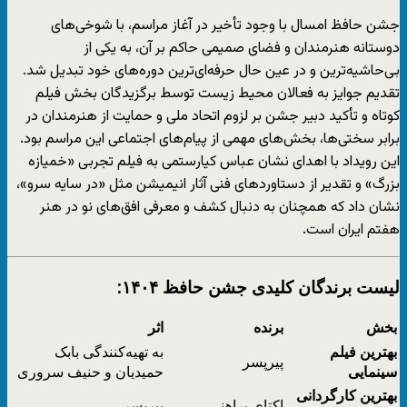
جشن حافظ امسال با وجود تأخیر در آغاز مراسم، با شوخی‌های
دوستانه هنرمندان و فضای صمیمی حاکم بر آن، به یکی از
بی‌حاشیه‌ترین و در عین حال حرفه‌ای‌ترین دوره‌های خود تبدیل شد.
تقدیم جوایز به فعالان محیط زیست توسط برگزیدگان بخش فیلم
کوتاه و تأکید دبیر جشن بر لزوم اتحاد ملی و حمایت از هنرمندان در
برابر سختی‌ها، بخش‌های مهمی از پیام‌های اجتماعی این مراسم بود.
این رویداد با اهدای نشان عباس کیارستمی به فیلم تجربی «خمیازه
بزرگ» و تقدیر از دستاوردهای فنی آثار انیمیشن مثل «در سایه سرو»،
نشان داد که همچنان به دنبال کشف و معرفی افق‌های نو در هنر
هفتم ایران است.
لیست برندگان کلیدی جشن حافظ ۱۴۰۴:
بخش
برنده
اثر
بهترین فیلم
به تهیه‌کنندگی بابک
پیرپسر
سینمایی
حمیدیان و حنیف سروری
بهترین کارگردانی
اکتای براهنی
پیرپسر