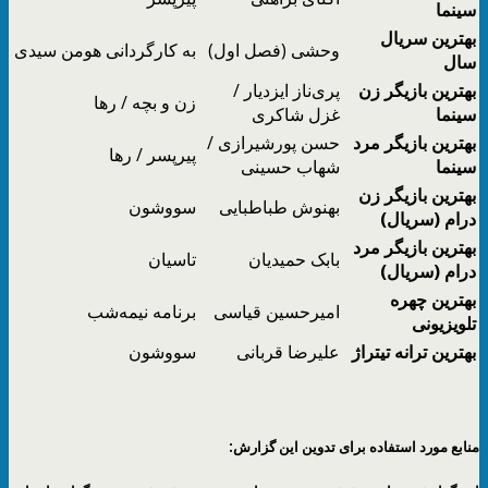
سینما
بهترین سریال
وحشی (فصل اول)
به کارگردانی هومن سیدی
سال
بهترین بازیگر زن
پری‌ناز ایزدیار /
زن و بچه / رها
سینما
غزل شاکری
بهترین بازیگر مرد
حسن پورشیرازی /
پیرپسر / رها
سینما
شهاب حسینی
بهترین بازیگر زن
بهنوش طباطبایی
سووشون
درام (سریال)
بهترین بازیگر مرد
بابک حمیدیان
تاسیان
درام (سریال)
بهترین چهره
امیرحسین قیاسی
برنامه نیمه‌شب
تلویزیونی
بهترین ترانه تیتراژ
علیرضا قربانی
سووشون
منابع مورد استفاده برای تدوین این گزارش: