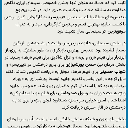
ثابت کرد که حافظ به عنوان تنها جشن خصوصی سینمای ایران، نگاهی
متفاوت به سلیقه مخاطب و کیفیت هنری دارد. در شب پرفروغ
تندیس‌های حافظ، فیلم سینمایی
«پیرپسر»
به کارگردانی اکتای براهنی
با کسب جایزه بهترین فیلم و بهترین کارگردانی، خود را به عنوان
موفق‌ترین اثر سینمایی سال تثبیت کرد.
در بخش سینمایی، علاوه بر پیرپسر، رقابت در شاخه‌های بازیگری
بسیار فشرده بود. تندیس بهترین بازیگر زن به طور مشترک به
پری‌ناز
ایزدیار
برای فیلم «زن و بچه» و
غزل شاکری
برای فیلم «رها» رسید. در
بخش مردان نیز،
حسن پورشیرازی
برای بازی درخشان در «پیرپسر» و
شهاب حسینی
برای فیلم «رها» موفق به دریافت تندیس شدند. نکته
قابل توجه در این بخش، تقدیم جایزه توسط پورشیرازی به «بهرام
بیضایی» بود که با استقبال گرم حاضران روبرو شد. همچنین جایزه
ویژه هیئت داوران به
رسول صدرعاملی
برای فیلم «زیبا صدایم کن»
اهدا شد و
امین حیایی
نیز جایزه دستاورد فردی ویژه را برای تداوم
درخشش در آثار اخیرش دریافت کرد.
بخش تلویزیون و شبکه نمایش خانگی، امسال تحت تأثیر سریال‌های
پرمخاطب پلتفرم‌ها بود. سریال
«وحشی»
به کارگردانی هومن سیدی