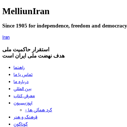
Melliun
Iran
Since 1905 for
independence
,
freedom
and
democrac
Iran
استقرار
حاکميت ملی
هدف نهضت ملی ایران است
راهنما
تماس با ما
درباره ما
بین المللی
معرفی کتاب
اپوزیسیون
- گرد همآئی ها
فرهنگ و هنر
گوناگون