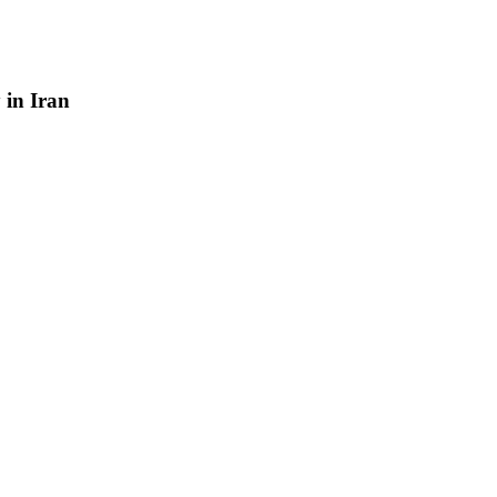
y
in
Iran