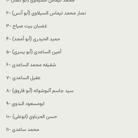
۱- محمد تیماس السیلاوی (أبو نصار)
۲- نصار محمد تیماس السیلاوی (أبو أنس)
۳- غضبان بیت صیاح
۴- حمید الحیدری (أبو أمجد)
۵- أمین الساعدی (أبو یسرى)
۶- شقیقه محمد الساعدی
۷- عقیل الساعدی
۸- سید جاسم آلبوشوکه (أبو فاروق)
۹- ابومسعود البدوی
۱۰- حسن الحزباوی (ابوعلی)
۱۱- محمد ساعدی