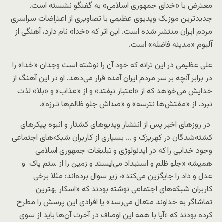
معترض با «خدای جمهوری اسلامی» به گفتگو نشسته است.
جدیدترین موزیک ویدیوی عظیمی با تصاویری از اعتراضات سراسری
مردم ایران منتشر شده است. این اثر که «خدا» نام دارد، آهنگی از
آلبوم «مدینه فاضله» است.
علی عظیمی در این ترانه که خود آن را نوشته است وجدان «خدا» را
در برابر آنچه بر سر مردم ایران آمده قرار می‌دهد. او در این آهنگ از
خدایش می‌خواهد که از «اعتبار نیفتد» و از «عذاب» و «بلا» لذت
نبرد. از «مفتش‌ها نترسه» و «صداش جلو ظالم‌ها نلرزه».
در روزهای اخیر پس از انتشار ویدیوهای کشتار و انبوه پیکرهای
کشته‌شدگان در کهریزک و … بسیاری از کاربران شبکه‌های اجتماعی
وجود خدایی را که در ایدئولوژی و تبلیغات جمهوری اسلامی
همیشه «جلو ظلم و استبداد می‌ایستد و زمین را از ستم پاک و
عدل و داد را جایگزین می‌کند»، زیر سوال برده‌اند؛ مثلا برخی
کاربران شبکه‌های اجتماعی نوشته بودند که «اسکار بهترین
تماشاگر به خداوند متعال می‌رسد» یا افرادی این پرسش را مطرح
کرده بودند که «آیا با همه این اوصاف در آخرت آن‌ها باید از سوی