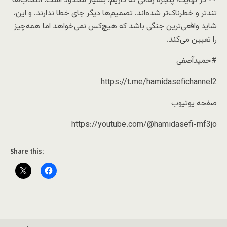
✏️ در نهایت، پنجره زمانی که داریم، بسیار محدود است. انتخاب‌ها
تندتر و خطرناک‌تر شده‌اند. تصمیم‌ها دیگر جای خطا ندارند. و این،
شاید واقعی‌ترین جنگی باشد که هیچ‌کس نمی‌خواهد اما همه‌چیز
را تعیین می‌کند.
#حمیدآصفی
https://t.me/hamidasefichannel2
صفحه یوتیوب
https://youtube.com/@hamidasefi-mf3jo
Share this: