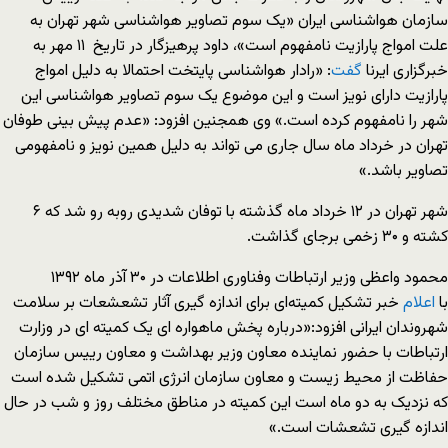
سازمان هواشناسی ایران «یک سوم تصاویر هواشناسی شهر تهران به
علت امواج پارازیت نامفهوم است»، داود پرهیزگار در تاریخ ۱۱ مهر به
خبرگزاری ایرنا
گفت
: «رادار هواشناسی پایتخت احتمالا به دلیل امواج
پارازیت دارای نویز است و این موضوع یک سوم تصاویر هواشناسی این
شهر را نامفهوم کرده است.» وی همجنین افزود: «عدم پیش بینی طوفان
تهران در خرداد ماه سال جاری می تواند به دلیل همین نویز و نامفهومی
تصاویر باشد.»
شهر تهران در ۱۲ خرداد ماه گذشته با توفان شدیدی روبه رو شد که ۶
کشته و ۳۰ زخمی برجای گذاشت.
محمود واعظی وزیر ارتباطات وفناوری اطلاعات در ۳۰ آذر ماه ۱۳۹۲
با
اعلام
خبر تشکیل کمیته‌ای برای اندازه گیری آثار تشعشعات بر سلامت
شهروندان ایرانی افزود:«درباره پخش ماهواره ای یک کمیته ای در وزارت
ارتباطات با حضور نماینده معاون وزیر بهداشت و معاون رییس سازمان
حفاظت از محیط زیست و معاون سازمان انرژی اتمی تشکیل شده است
که نزدیک به دو ماه است این کمیته در مناطق مختلف روز و شب در حال
اندازه گیری تشعشات است.»