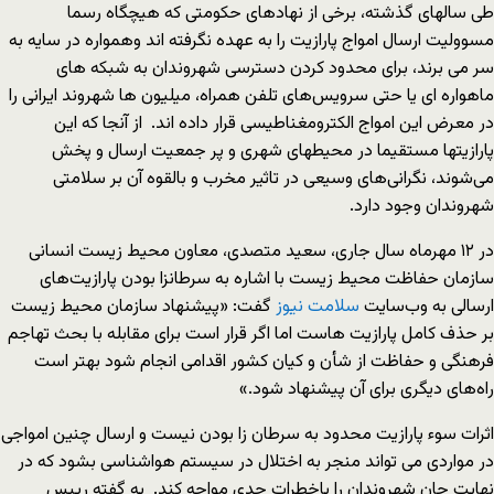
طی سالهای گذشته، برخی از نهادهای حکومتی که هیچگاه رسما
مسوولیت ارسال امواج پارازیت را به عهده نگرفته اند وهمواره در سایه به
سر می برند، برای محدود کردن دسترسی شهروندان به شبکه های
ماهواره ای یا حتی سرویس‌های تلفن همراه، میلیون ها شهروند ایرانی را
در معرض این امواج الکترومغناطیسی قرار داده اند. از آنجا که این
پارازیتها مستقیما در محیطهای شهری و پر جمعیت ارسال و پخش
می‌شوند، نگرانی‌های وسیعی در تاثیر مخرب و بالقوه آن بر سلامتی
شهروندان وجود دارد.
در ۱۲ مهرماه سال جاری، سعید متصدی، معاون محیط زیست انسانی
سازمان حفاظت محیط زیست با اشاره به سرطانزا بودن پارازیت‌های
ارسالی به وب‌سایت
سلامت نیوز
گفت: «پیشنهاد سازمان محیط‌ زیست
بر حذف کامل پارازیت هاست اما اگر قرار است برای مقابله با بحث تهاجم
فرهنگی و حفاظت از شأن و کیان کشور اقدامی انجام شود بهتر است
راه‌های دیگری برای آن پیشنهاد شود.»
اثرات سوء پارازیت محدود به سرطان زا بودن نیست و ارسال چنین امواجی
در مواردی می تواند منجر به اختلال در سیستم هواشناسی بشود که در
نهایت جان شهروندان را باخطرات جدی مواجه کند. به گفته رییس