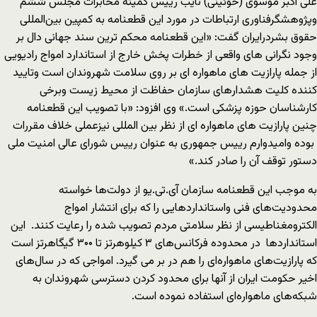
علی اکبر موسوی (خؤئینی) نایب رییس کمیته مخابرات مجلس ششم
وپژوهشگرفناوری ارتباطات در مورد این قطعنامه به کمپین بین‌المللی
حقوق بشردرایران گفت: «این قطعنامه محکم ترین سند جهانی دال بر
وجود نگرانی های واقعی از خطرات پخش خارج از استاندارد امواج رادیویی
از جمله پارازیت های ماهواره ای بر روی سلامت شهروندان است وتایید
کننده کلیت هشدارهای سازمان حفاظت از محیط زیست وبرخی
کارشناسان حوزه پزشکی است.» وی افزود: «با تصویب این قطعنامه
چنین پارازیت های ماهواره ای از نظر بین المللی نیزعملی خلاف مقررات
بوده وامیدوارم رییس جمهوری به عنوان رییس شورای عالی امنیت ملی
دستور توقف آن را صادر کند.»
به موجب این قطعنامه سازمان آی.تی.یو از دولت‌ها خواسته
محدودیت‌های فنی واستانداردهایی را که برای انتشار امواج
الکترومغناطیسی از نظر سلامتی مردم تصویب شده را رعایت کنند. این
استانداردها در محدوده فرکانس‌های ۳ کیلوهرتز تا ۳۰۰ گیگاهرتز است
که پارازیت‌های ماهواره‌ای را هم در بر می گیرد. امواجی که در سال‌های
اخیر حکومت ایران از آنها برای محدود کردن دسترسی شهروندان به
شبکه‌های ماهواره‌ای استفاده نموده است.