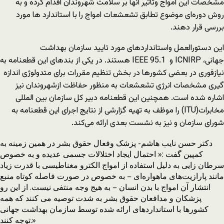
مشخصات این امواج وتاثیر آنها بر سلامت شهروندان اقدام کرده و به
روش دوره‌ای موضوع تطابق تشعشعات امواج را با استاندارد ها مورد
بررسی قرار دهند.
این دستورالعمل واستانداردهای مورد تایید سازمان بهداشت
جهانی، ICNIRP و IEEE 95.1 هستند. در یکی از بندهای این قطعنامه به
نیازفوری در بعضی کشورها در بخش تنظیم مقررات برای متدولوژی اندازه
گیری مشخصات انرژی تشعشعات به منظور حفاظت ازشهروندان نیز
اشاره شده است. همچنین این قطعنامه دبیر کل سازمان بین المللی
مخابرات(ITU) را موظف به تهیه گزارشی از نتایج اجرای این قطعنامه به
شورای سازمان و نیز به نشست بعدی ارائه می‌کند.
دکتر حسن نایب هاشم- پزشک وفعال حقوق بشر در همین زمینه به
کمپین گفت :« احتمال ایجاد اختلالات جسمی عدیده و به خصوص
سرطان زایی به دلیل استفاده از امواج الکترو مغناطیسی با قدرت زیاد
مانند پارازیت‌های ماهواره‌ای – به خصوص در صورت فاصله کوتاه منبع
انتشار آن امواج با بدن انسان – به هیج وجه منتفی نیست. از این رو
پزشکان و مدافعان حقوق بشر به شدت توصیه می کنند که همه
کشورها با استانداردهای ارائه شده توسط سازمان بهداشت جهانی
توجه کنند.»