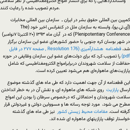
واستانداردهایی را که برای انتشار امواج الکترومغناطیسی از نظر سلامتی
مردم تصویب شده را رعایت کنند.
کمپین بین المللی حقوق بشر در ایران ـ سازمان بین المللی مخابرات
(آی.تی.یو)، وابسته به سازمان ملل در کنفرانس اخیر خود (The
Plenipotentiary Conference) که در آبان ماه ۱۳۹۳ (۲۰ اکتبرتا ۷نوامبر)
در شهر بوسان کره جنوبی با حضور کشورهای عضو این سازمان برگزار
شد،
قطعنامه هشدارآمیزی
(Resolution 176 , صفحه ۲۷۷ در فایل
pdf)
را تصویب کرد که برای دولت‌های عضو این سازمان وظایفی در حوزه
حفاظت از سلامت شهروندان دربرابرامواج الکترومغناطیسی که شامل
پارازیت‌های ماهواره‌ای هم می‌شود تعیین کرده است.
این قطعنامه از آن جهت اهمیت دارد که طی ماه های گذشته موضوع
ارسال
پارازیت
روی شبکه های ماهواره ای، و نقش آن در به خطر انداختن
سلامت شهروندان و احتمالاتی که درخصوص سرطان زا بودن این امواج
مطرح می شود، مورد توجه رسانه ها و مسوولین دولتی و غیردولتی قرار
گرفته است.
مقامات محیط زیستی کشور
نیز طی ماه های گذشته
خواستار توقف پارازیتهای ماهواره ای شده اند.