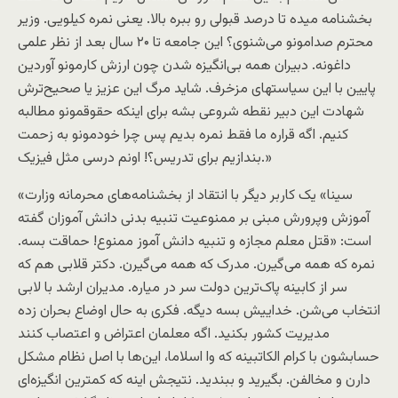
بخشنامه میده تا درصد قبولی رو ببره بالا. یعنی نمره کیلویی. وزیر
محترم صدامونو می‌شنوی؟ این جامعه تا ۲۰ سال بعد از نظر علمی
داغونه. دبیران همه بی‌انگیزه شدن چون ارزش کارمونو آوردین
پایین با این سیاستهای مزخرف. شاید مرگ این عزیز یا صحیح‌ترش
شهادت این دبیر نقطه شروعی بشه برای اینکه حقوقمونو مطالبه
کنیم. اگه قراره ما فقط نمره بدیم پس چرا خودمونو به زحمت
بندازیم برای تدریس؟! اونم درسی مثل فیزیک.»
«سینا» یک کاربر دیگر با انتقاد از بخشنامه‌های محرمانه وزارت
آموزش وپرورش مبنی بر ممنوعیت تنبیه بدنی دانش آموزان گفته
است: «قتل معلم مجازه و تنبیه دانش آموز ممنوع! حماقت بسه.
نمره که همه می‌گیرن. مدرک که همه می‌گیرن. دکتر قلابی هم که
سر از کابینه پاک‌ترین دولت سر در میاره. مدیران ارشد با لابی
انتخاب می‌شن. خداییش بسه دیگه. فکری به حال اوضاع بحران زده
مدیریت کشور بکنید. اگه معلمان اعتراض و اعتصاب کنند
حسابشون با کرام الکاتبینه که وا اسلاما، این‌ها با اصل نظام مشکل
دارن و مخالفن. بگیرید و ببندید. نتیجش اینه که کمترین انگیزه‌ای