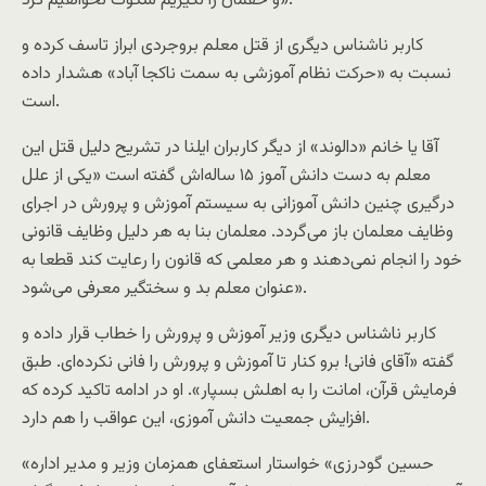
و حقمان را نگیریم سکوت نخواهیم کرد».
کاربر نا‌شناس دیگری از قتل معلم بروجردی ابراز تاسف کرده و
نسبت به «حرکت نظام آموزشی به سمت ناکجا آباد» هشدار داده
است.
آقا یا خانم «دالوند» از دیگر کاربران ایلنا در تشریح دلیل قتل این
معلم به دست دانش آموز ۱۵ ساله‌اش گفته است «یکی از علل
درگیری چنین دانش آموزانی به سیستم آموزش و پرورش در اجرای
وظایف معلمان باز می‌گردد. معلمان بنا به هر دلیل وظایف قانونی
خود را انجام نمی‌دهند و هر معلمی که قانون را رعایت کند قطعا به
عنوان معلم بد و سختگیر معرفی می‌شود».
کاربر نا‌شناس دیگری وزیر آموزش و پرورش را خطاب قرار داده و
گفته «آقای فانی! برو کنار تا آموزش و پرورش را فانی نکرده‌ای. طبق
فرمایش قرآن، امانت را به اهلش بسپار». او در ادامه تاکید کرده که
افزایش جمعیت دانش آموزی، این عواقب را هم دارد.
«حسین گودرزی» خواستار استعفای همزمان وزیر و مدیر اداره