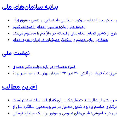
بیانیه سازمان‌های ملی
– در محکومیت اعدام، سرکوب سیاسی–اجتماعی، و نقض حقوق زنان
جبهه ملی ایران: ماشین اعدام را متوقف کنید!
رج از کشور انجام اعدام‌های وقیحانه در ملأِعام را محکوم می‌کند
همگامی برای جمهوری سکولار دموکرات در ایران: نه به اعدام
نهضت ملی
ضیاء مصباح: در باره دولت دکتر مصدق
 ۱۳۳۱ میدان بهارستان چه خبر بود؟
آخرین مطالب
بیری شورای عالی امنیت ملی؛ کرسی‌ای که از قانون قدرتمندتر است
برگزاری مراسم یادبود شاپور بختیار در سی‌وپنجمین سالگرد قتل او
هر در خاموشی؛ قبض‌های نجومی و موتور برق یک میلیارد تومانی