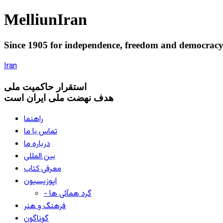
Melliun
Iran
Since 1905 for
independence
,
freedom
and
democrac
Iran
استقرار
حاکميت ملی
هدف نهضت ملی ایران است
راهنما
تماس با ما
درباره ما
بین المللی
معرفی کتاب
اپوزیسیون
- گرد همآئی ها
فرهنگ و هنر
گوناگون