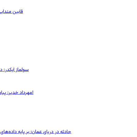
قابین مندایی
سولماز ایکدر: د
مهرداد خدیر: پیام روشن پزشکیان در گفت‌و‌گوی تصویری با مرد نامرئی: من هستم!
حادثه در دریای عمان؛ بر پایه داده‌ه