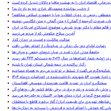
رمانی، اقتصاد ایران را به بهشت مافیا و دلالان تبدیل کرده است
از «خیبر یونایتد» محمدباقر خرازی چه به یاد داریم؟
صطفی رحیمی در دوران انقلاب: چرا با جمهوری اسلامی مخالفم؟
اب ضرورت (ترجمه از آلمانی) + متن آلمانی + متن انگلیسی نوشته
ائم مقام با دکتر بهروز شریفی؛ موضوع: استراتژی امریکا در ایران
آخرین سلاح حکومتی که از مردم می‌ترسد
عدالت، مالکیت و امنیت در دوران گذار
رضایت اولیای دم؛ یک زندانی در میاندوآب از اعدام رهایی یافت
جامعهٔ مدنی ایران: امید در میان ترومای جمعی و ویرانی‌ها
رگبار پراکنده در نیمه شمالی استان تهران تا شنبه
کنجه‌گرم می‌گفت از تسلط بر تو لذت می‌برم به همراه مصاحبه
ند بازداشت‌شده در اعتراضات دی‌ماه ۱۴۰۴
سختگیری ایران در تمدید اقامت هنرمندان موسیقی افغانستان
 وزش باد شدید و رعد و برق در برخی نقاط کشور طی روزهای آتی
تداوم موج گرما در ایران؛ دمای هوا در ۶استان به ۵۰درجه می‌رسد
ی‌ضابطه، تهدیدی برای طبیعت ایران/ آغاز برخورد قاطع با متخلفان
بهایی که خودش را اعدام کردند و فرزندش را سپردند به زندان‌بان‌ها