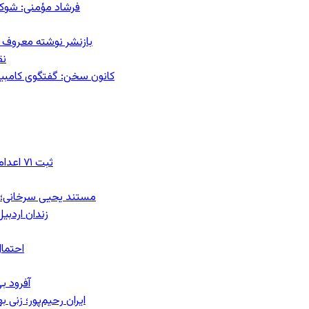
فرشاد مؤمنی: شوک‌د
بازنشر نوشته معروف م
نق
کانون سخن: گفتگوی کامبیز ق
ثبت ۷۱ اعدام در ژوئیه؛ شمار اعدام‌ها در سال ۲۰۲۶ به دست‌کم ۴۴۴ نفر رسید
مستند یحیی سرخانی؛ ش
زندان اردبیل؛ احراز هویت ۵۴ شهرو
احتمال
آفرود ب
ایران رحیم‌پور؛ زنی 