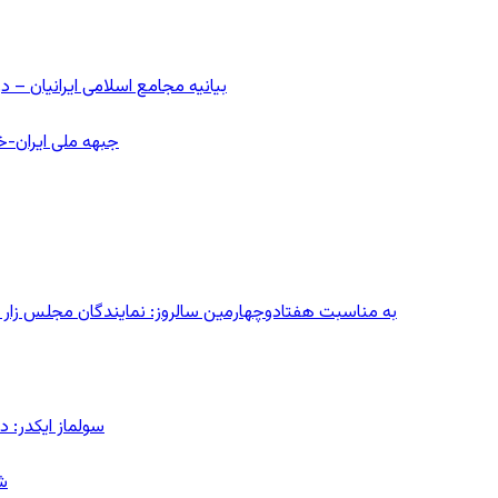
بیانیه مجامع اسلامی ایرانیان 
جبهه ملی ایران-خا
به مناسبت هفتادوچهارمین سالروز: نمایندگان مجلس زار می‌زدند/ تهران در آتش؛ ۳۰ تیر
سولماز ایکدر: د
ش