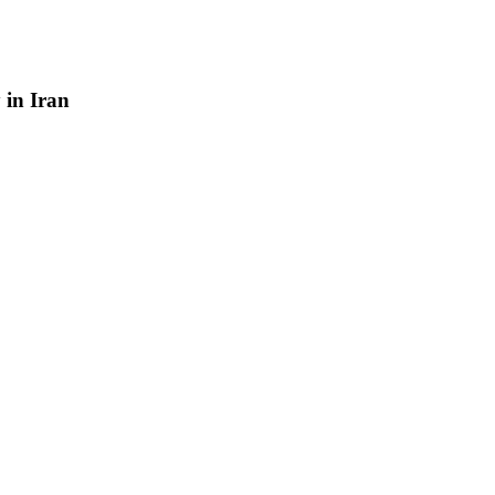
y
in
Iran