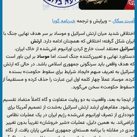
آمیت سگال
– ویرایش و ترجمه
خبرنامه گویا
اختلافی شدید میان ارتش اسرائیل و موساد بر سر هدف نهایی جنگ با
ایران شکل گرفته؛ اختلافی که همچنان ادامه دارد.
ارتش
اسرائیل
معتقد است خارج کردن اورانیوم غنی‌شده از خاک ایران،
دستاورد نهایی و تعیین‌کننده جنگ است. اما
موساد
بر این باور است
که هدف واقعی باید سرنگونی جمهوری اسلامی باشد. در حالی که ارتش
اسرائیل به تعریف مبهم «ایجاد شرایط برای سقوط حکومت» بسنده
کرده، موساد عملاً چهار کلمه اول این عبارت را حذف کرده و مستقیماً از
«سقوط حکومت» سخن می‌گوید.
از اینجا به بعد، واقعیت به دو روایت متفاوت و گاه کاملاً متضاد تقسیم
می‌شود. مقام‌های ارشد ارتش اسرائیل به‌شدت از تصمیم آمریکا برای
خودداری از تصرف اورانیوم غنی‌شده رژیم ایران در یک عملیات نظامی
ناراضی‌اند. به همین دلیل، عملیات «شیر خروشان» تقریباً بدون تغییر
جدی در مقابله با برنامه هسته‌ای جمهوری اسلامی پایان یافت. از نگاه