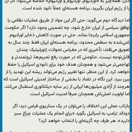
آنان، همه‌چیز به «اورانیوم، اورانیوم و اورانیوم» خلاصه می‌شود: اگر آن
را از رژیم ایران بگیرید، برنامه هسته‌ای عملاً نابود شده است.
اما دیدگاه دوم می‌گوید: حتی اگر این مواد از طریق عملیات نظامی یا
توافق سیاسی از ایران خارج شود، چه تضمینی وجود دارد؟ اگر حکومت
جمهوری اسلامی پابرجا بماند، حتی در صورت کاهش ذخایر اورانیوم
غنی‌شده به سطحی محدود، برنامه هسته‌ای ایران فقط چند سال به
تعویق می‌افتد؛ تأخیری که در مقیاس تحولات ژئوپلیتیک چندان
قابل‌توجه نیست. حکومتی که در صورت رفع تحریم‌ها، ثروتمندتر و
تهاجمی‌تر می‌شود و همچنان هدف خود برای نابودی اسرائیل را حفظ
خواهد کرد. از این منظر، تنها تغییر رژیم می‌تواند ریشه این تهدید را از
بین ببرد. این نگاه در تضاد با بخشی از ساختار امنیتی اسرائیل است که
هرچند از آزادی میلیون‌ها ایرانی از زیر سایه دیکتاتوری استقبال می‌کند،
اما اولویت اصلی‌اش همچنان صرفاً امنیت اسرائیل است.
بازتاب عملی این اختلاف را می‌توان در یک سناریوی فرضی دید: اگر
دونالد ترامپ به اسرائیل بگوید «برای انجام یک عملیات چراغ سبز
دارید»، هر طرف چه گزینه‌ای را انتخاب خواهد کرد؟