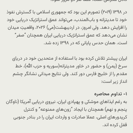
​در ۱۳۹۸ (۲۰۱۹) تصورم این بود که جمهوری اسلامی با گسترش نفوذ
خود تا مدیترانه و باب‌المندب، می‌تواند عمق استراتژیک دریایی خود
را افزایش دهد. ولی امروز، در اردیبهشت(می) ۲۰۲۶، واقعیتِ میدان
نشان می‌دهد که عمق استراتژیک دریایی ایران همچنان “صفر”
است. همان‌ حدس پایانی که در ۱۳۹۸ زده شد.
​ایران پیشتر تلاش کرده بود با استفاده از متحدین خود در دریای
سرخ (یمن) و حضور در خاور مدیترانه(سوریه و حزب الله)، خط
مقدم را از خلیج فارس دور کند. ولی نتایج میدانی نشانگر چشم
انداز زیر است:
۱- تداوم محاصره
به رغم ایذاهای موشکی و پهپادی ایران، نیروی دریایی آمریکا (ناوگان
پنجم و نهم) همچنان با ایجاد “زون‌های ممنوعه” و کنترل
کریدورهای اصلی، عملا صادرات و واردات ایران را در بنادر جنوبی
قفل کرده اند.