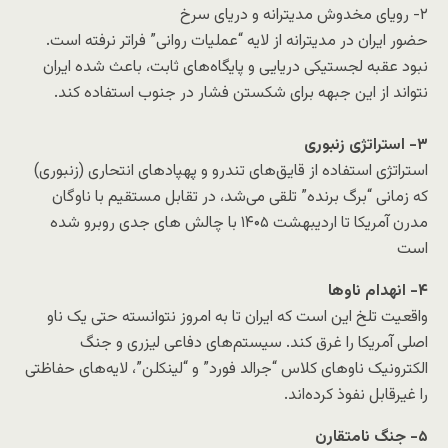
۲- رویای مخدوش مدیترانه و دریای سرخ
حضور ایران در مدیترانه از لایه “عملیات روانی” فراتر نرفته است.
نبود عقبه لجستیکی دریایی و پایگاه‌های ثابت، باعث شده ایران
نتواند از این جبهه برای شکستن فشار در جنوب استفاده کند.
۳-​ استراتژی زنبوری
استراتژی استفاده از قایق‌های تندرو و پهپادهای انتحاری (زنبوری)
که زمانی “برگ برنده” تلقی می‌شد، در تقابل مستقیم با ناوگان
مدرن آمریکا تا اردیبهشت ۱۴۰۵ با چالش های جدی روبرو شده
است
۴- ​انهدام ناوها
واقعیت تلخ این است که ایران تا به امروز نتوانسته حتی یک ناو
اصلی آمریکا را غرق کند. سیستم‌های دفاعی لیزری و جنگ
الکترونیک ناوهای کلاس “جرالد فورد” و “لینکلن”، لایه‌های حفاظتی
را غیرقابل نفوذ کرده‌اند.
۵- ​جنگ‌ نامتقارن