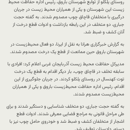
روستای یلکلو از توابع شهرستان باروق، رئیس اداره حفاظت محیط‌
زیست این شهرستان و یکی از همیاران محیط‌ زیست در جریان
درگیری با متخلفان قاچاق چوب مصدوم شدند. به گفته حجت
جباری، دو متخلف در این رابطه بازداشت و ادوات قطع درخت از
آنان کشف و ضبط شد.
به گزارش خبرگزاری هرانا به نقل از ایرنا، دو فعال محیط‌زیست در
شهرستان باروق حین ممانعت از قطع یک درخت مصدوم شدند.
مدیرکل حفاظت محیط‌ زیست آذربایجان غربی اعلام کرد: افرادی با
سابقه تخلف در قاچاق چوب، بار دیگر اقدام به قطع یک درخت
توت کهنسال در روستای یلکلو کردند. در جریان جلوگیری از این
اقدام، رئیس اداره حفاظت محیط‌زیست باروق و یکی از همیاران
محیط‌زیست مصدوم شدند.
به گفته حجت جباری، دو متخلف شناسایی و دستگیر شدند و برای
طی مراحل قانونی به مراجع قضایی معرفی شدند. ادوات قطع
اشجار از متخلفان کشف و ضبط شد و خودروی حامل چوب نیز با
دستور دادستان توقیف شد.