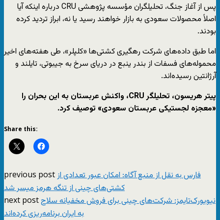
پس از آغاز جنگ، تحلیلگران مؤسسه پژوهشی CRU درباره اینکه آیا
اصلاً محصولات سعودی به بازار خواهند رسید یا نه، ابراز تردید کرده
بودند.
اما طبق داده‌های شرکت رهگیری کشتی‌ها «کلپلر»، طی هفته‌های اخیر
محموله‌های فسفات از بندر ینبع در دریای سرخ به جیبوتی، تایلند و
آرژانتین رسیده‌اند.
پیتر هریسون، تحلیلگر CRU، واکنش عربستان به این بحران را
«معجزه لجستیکی عربستان سعودی» توصیف کرد.
Share this:
previous post
فارس به نقل از منبع آگاه: امکان عبور تعدادی از
کشتی‌های چینی از تنگه هرمز میسر شد
next post
نیویورک‌تایمز: شرکت‌های چینی برای فروش مخفیانه سلاح
به ایران برنامه‌ریزی کرده‌اند