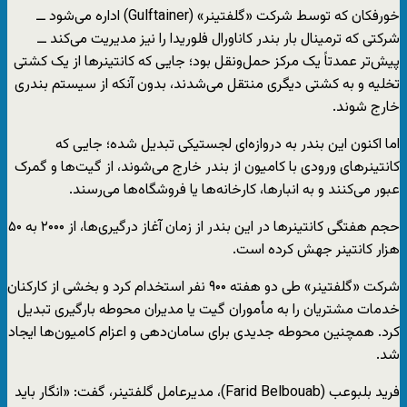
خورفکان که توسط شرکت «گلفتینر» (Gulftainer) اداره می‌شود ــ
شرکتی که ترمینال بار بندر کاناورال فلوریدا را نیز مدیریت می‌کند ــ
پیش‌تر عمدتاً یک مرکز حمل‌ونقل بود؛ جایی که کانتینرها از یک کشتی
تخلیه و به کشتی دیگری منتقل می‌شدند، بدون آنکه از سیستم بندری
خارج شوند.
اما اکنون این بندر به دروازه‌ای لجستیکی تبدیل شده؛ جایی که
کانتینرهای ورودی با کامیون از بندر خارج می‌شوند، از گیت‌ها و گمرک
عبور می‌کنند و به انبارها، کارخانه‌ها یا فروشگاه‌ها می‌رسند.
حجم هفتگی کانتینرها در این بندر از زمان آغاز درگیری‌ها، از ۲۰۰۰ به ۵۰
هزار کانتینر جهش کرده است.
شرکت «گلفتینر» طی دو هفته ۹۰۰ نفر استخدام کرد و بخشی از کارکنان
خدمات مشتریان را به مأموران گیت یا مدیران محوطه بارگیری تبدیل
کرد. همچنین محوطه جدیدی برای سامان‌دهی و اعزام کامیون‌ها ایجاد
شد.
فرید بلبوعب (Farid Belbouab)، مدیرعامل گلفتینر، گفت: «انگار باید