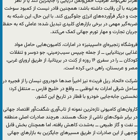
هرگز نمی‌تواند ظرفیت حمل‌ونقل دریایی را جایگزین کند یا از نظر
هزینه با آن رقابت داشته باشد؛ همچنین قادر نیست از کمبود سوخت
جت و دیگر فرآورده‌های انرژی جلوگیری کند. با این حال، این شبکه به
ضربه‌گیر مهمی در برخی بازارهای کلیدی تبدیل شده؛ عاملی که به حفظ
جریان تجارت و مهار تورم جهانی کمک می‌کند.
فروشگاه زنجیره‌ای «اسپینیز» در امارات، کامیون‌هایی حامل مواد
غذایی بریتانیایی ــ از جمله چیپس سیب‌زمینی، جو دوسر و تنقلات
کودکان ــ را در سفری ۱۶ روزه از کِنت در بریتانیا، از طریق اروپای غربی،
مصر و عربستان، راهی دبی کرده است.
شرکت «اتحاد ریل فریت» نیز اخیراً صدها خودروی نیسان را از فجیره در
ساحل شرقی امارات به ابوظبی ــ واقع در خلیج فارس ــ منتقل کرد؛
نخستین جابه‌جایی خودرو با قطار در تاریخ این کشور.
کاروان‌های کامیونی تازه‌ترین نمونه از تاب‌آوری شگفت‌آور اقتصاد جهانی
در برابر شوک‌های ناشی از جنگ هستند. هرچند صادرات اصلی منطقه
ــ نفت و گاز طبیعی ــ به‌شدت کاهش یافته، اما همچنان بخش قابل
توجهی از این صادرات از طریق مسیرهای جایگزین به بازارهای جهانی