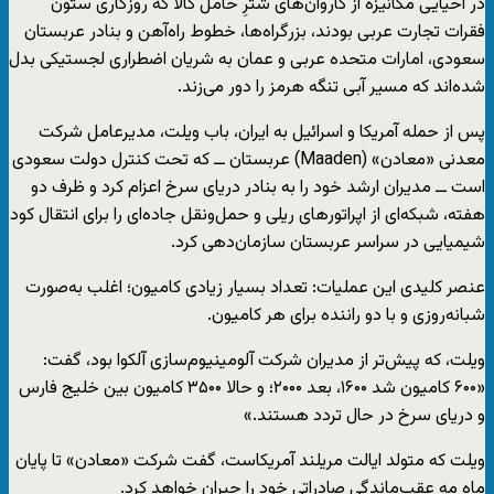
در احیایی مکانیزه از کاروان‌های شترِ حامل کالا که روزگاری ستون
فقرات تجارت عربی بودند، بزرگراه‌ها، خطوط راه‌آهن و بنادر عربستان
سعودی، امارات متحده عربی و عمان به شریان اضطراری لجستیکی بدل
شده‌اند که مسیر آبی تنگه هرمز را دور می‌زند.
پس از حمله آمریکا و اسرائیل به ایران، باب ویلت، مدیرعامل شرکت
معدنی «معادن» (Maaden) عربستان ــ که تحت کنترل دولت سعودی
است ــ مدیران ارشد خود را به بنادر دریای سرخ اعزام کرد و ظرف دو
هفته، شبکه‌ای از اپراتورهای ریلی و حمل‌ونقل جاده‌ای را برای انتقال کود
شیمیایی در سراسر عربستان سازمان‌دهی کرد.
عنصر کلیدی این عملیات: تعداد بسیار زیادی کامیون؛ اغلب به‌صورت
شبانه‌روزی و با دو راننده برای هر کامیون.
ویلت، که پیش‌تر از مدیران شرکت آلومینیوم‌سازی آلکوا بود، گفت:
«۶۰۰ کامیون شد ۱۶۰۰، بعد ۲۰۰۰؛ و حالا ۳۵۰۰ کامیون بین خلیج فارس
و دریای سرخ در حال تردد هستند.»
ویلت که متولد ایالت مریلند آمریکاست، گفت شرکت «معادن» تا پایان
ماه مه عقب‌ماندگی صادراتی خود را جبران خواهد کرد.