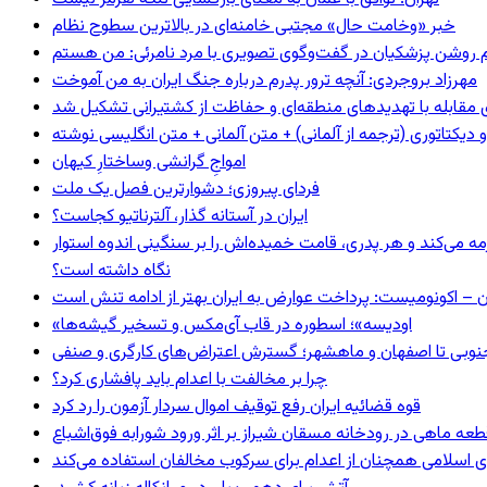
خبر «وخامت حال» مجتبی خامنه‌ای در بالاترین سطوح نظام
مهرزاد بروجردی: آنچه ترور پدرم درباره جنگ ایران به من آموخت
ای مقابله با تهدیدهای منطقه‌ای و حفاظت از کشتیرانی تشکیل شد
و دیکتاتوری (ترجمه از آلمانی) + متن آلمانی + متن انگلیسی نوشته
‌امواجِ گرانشی وساختارِ کیهان
فردای پیروزی؛ دشوارترین فصل یک ملت
ایران در آستانه گذار، آلترناتیو کجاست؟
مه می‌کند و هر پدری، قامت خمیده‌اش را بر سنگینی اندوه استوار
نگاه داشته است؟
ن – اکونومیست: پرداخت عوارض به ایران بهتر از ادامه تنش است
«اودیسه»؛ اسطوره در قاب آی‌مکس و تسخیر گیشه‌ها
نوبی تا اصفهان و ماهشهر؛ گسترش اعتراض‌های کارگری و صنفی
چرا بر مخالفت با اعدام باید پافشاری کرد؟
قوه قضائیه ایران رفع توقیف اموال سردار آزمون را رد کرد
 اسلامی همچنان از اعدام برای سرکوب مخالفان استفاده می‌کند