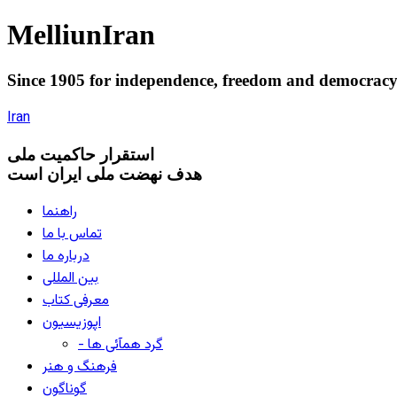
Melliun
Iran
Since 1905 for
independence
,
freedom
and
democrac
Iran
استقرار
حاکميت ملی
هدف نهضت ملی ایران است
راهنما
تماس با ما
درباره ما
بین المللی
معرفی کتاب
اپوزیسیون
- گرد همآئی ها
فرهنگ و هنر
گوناگون