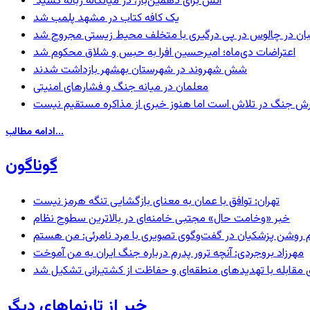
آتش برای دهمین‌بار، در میانکاله زبانه کشید
یک کافه کتاب در مشهد پلمب شد
ان در چالوس در پی درگیری با متخلف محیط زیستی مجروح شد
اعتراضات دی‌ماه؛ امیرحسین افرا به حبس و شلاق محکوم شد
شش شهروند در شهرستان بهشهر بازداشت شدند
معلمان در میانه جنگ و فشارهای امنیتی
ترش جنگ در تلاش است اما هنوز خبری از مذاکره مستقیم نیست
ادامه مطالب...
گوناگون
تهران: توافق با عمان به معنای بازگشایی تنگه هرمز نیست
خبر «وخامت حال» مجتبی خامنه‌ای در بالاترین سطوح نظام
مهرزاد بروجردی: آنچه ترور پدرم درباره جنگ ایران به من آموخت
ای مقابله با تهدیدهای منطقه‌ای و حفاظت از کشتیرانی تشکیل شد
خبر از تارنماهای دیگر