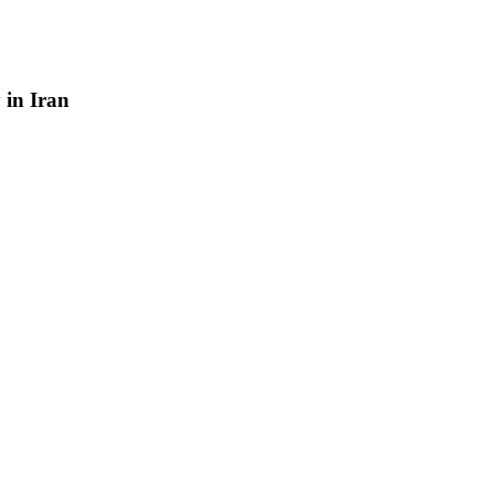
y
in
Iran