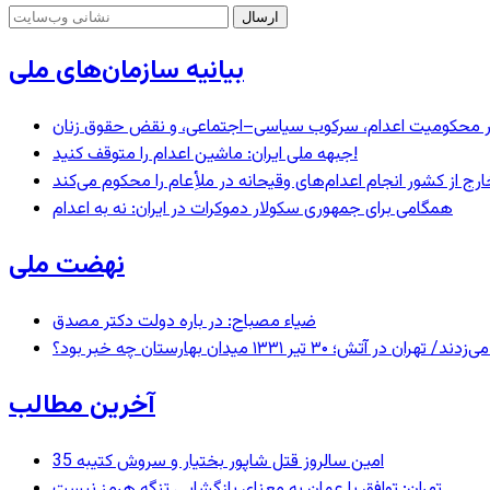
بیانیه سازمان‌های ملی
– در محکومیت اعدام، سرکوب سیاسی–اجتماعی، و نقض حقوق زنان
جبهه ملی ایران: ماشین اعدام را متوقف کنید!
رج از کشور انجام اعدام‌های وقیحانه در ملأِعام را محکوم می‌کند
همگامی برای جمهوری سکولار دموکرات در ایران: نه به اعدام
نهضت ملی
ضیاء مصباح: در باره دولت دکتر مصدق
 ۱۳۳۱ میدان بهارستان چه خبر بود؟
آخرین مطالب
35 امین سالروز قتل شاپور بختیار و سروش کتیبه
تهران: توافق با عمان به معنای بازگشایی تنگه هرمز نیست