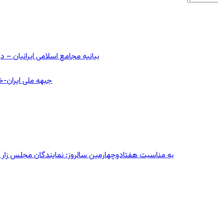
بیانیه مجامع اسلامی ایرانیان 
جبهه ملی ایران-خا
به مناسبت هفتادوچهارمین سالروز: نمایندگان مجلس زار می‌زدند/ تهران در آتش؛ ۳۰ تیر