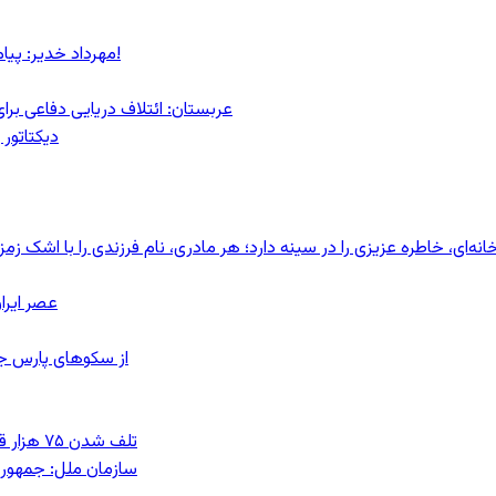
مهرداد خدیر: پیام روشن پزشکیان در گفت‌و‌گوی تصویری با مرد نامرئی: من هستم!
عربستان: ائتلاف دریایی دفاعی بر
دیکتاتور 
ای، خاطره عزیزی را در سینه دارد؛ هر مادری، نام فرزندی را با اشک زمز
عصر ایرا
از سکوهای پارس ج
تلف شدن ۷۵ هزار قطعه ماهی در رودخانه مسقان شیراز بر اثر ورود شورابه فوق‌اشباع
سازمان ملل: جمهوری