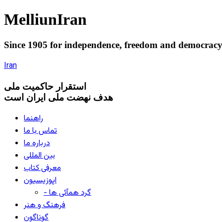
Melliun
Iran
Since 1905 for
independence
,
freedom
and
democrac
Iran
استقرار
حاکميت ملی
هدف نهضت ملی ایران است
راهنما
تماس با ما
درباره ما
بین المللی
معرفی کتاب
اپوزیسیون
- گرد همآئی ها
فرهنگ و هنر
گوناگون