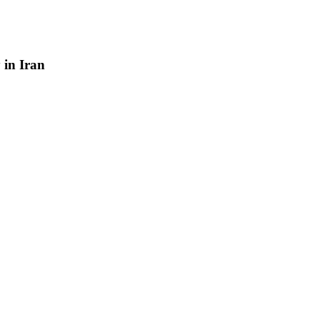
y
in
Iran