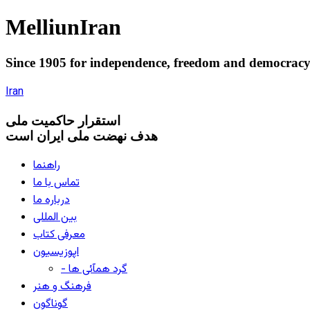
Melliun
Iran
Since 1905 for
independence
,
freedom
and
democrac
Iran
استقرار
حاکميت ملی
هدف نهضت ملی ایران است
راهنما
تماس با ما
درباره ما
بین المللی
معرفی کتاب
اپوزیسیون
- گرد همآئی ها
فرهنگ و هنر
گوناگون