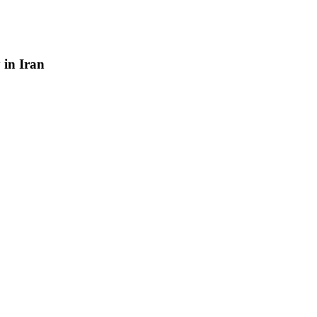
y
in
Iran