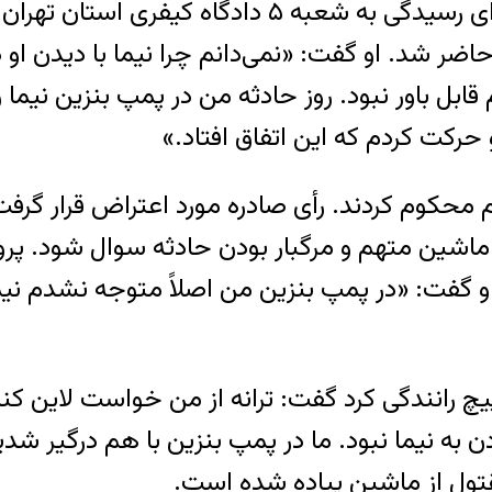
با پایان تحقیقات و صدور کیفرخواست، پرونده برای رس
ضر شد. او گفت: «نمی‌دانم چرا نیما با دیدن ا
م قابل باور نبود. روز حادثه من در پمپ بنزین نیم
رکت کردم که این اتفاق افتاد.»
ام محکوم کردند. رأی صادره مورد اعتراض قرار گ
 ماشین متهم و مرگبار بودن حادثه سوال شود. پرون
 او گفت: «در پمپ بنزین من اصلاً متوجه نشدم 
چ رانندگی کرد گفت: ترانه از من خواست لاین کندر
دن به نیما نبود. ما در پمپ بنزین با هم درگیر
قتول از ماشین پیاده شده است.