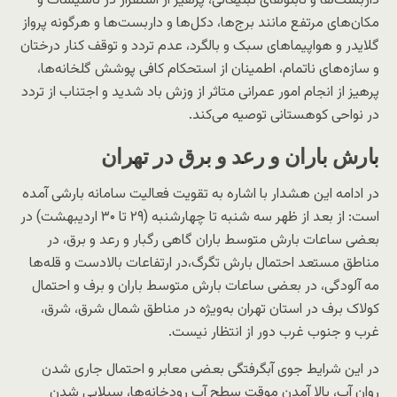
داربست‌ها و تابلوهای تبلیغاتی، پرهیز از استقرار در تاسیسات و
مکان‌های مرتفع مانند برج‌ها، دکل‌ها و داربست‌ها و هرگونه پرواز
گلایدر و هواپیماهای سبک و بالگرد، عدم تردد و توقف کنار درختان
و سازه‌های ناتمام، اطمینان از استحکام کافی پوشش گلخانه‌ها،
پرهیز از انجام امور عمرانی متاثر از وزش باد شدید و اجتناب از تردد
در نواحی کوهستانی توصیه می‌کند.
بارش باران و رعد و برق در تهران
در ادامه این هشدار با اشاره به تقویت فعالیت سامانه بارشی آمده
است: از بعد از ظهر سه شنبه تا چهارشنبه (۲۹ تا ۳۰ اردیبهشت) در
بعضی ساعات بارش متوسط باران گاهی رگبار و رعد و برق، در
مناطق مستعد احتمال بارش تگرگ،در ارتفاعات بالادست و قله‌ها
مه آلودگی، در بعضی ساعات بارش متوسط باران و برف و احتمال
کولاک برف در استان تهران به‌ویژه در مناطق شمال شرق، شرق،
غرب و جنوب غرب دور از انتظار نیست.
در این شرایط جوی آبگرفتگی بعضی معابر و احتمال جاری شدن
روان آب، بالا آمدن موقت سطح آب رودخانه‌ها، سیلابی شدن