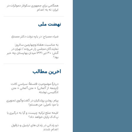
همگامی برای جمهوری سکولار دموکرات در
ایران: نه به اعدام
نهضت ملی
ضیاء مصباح: در باره دولت دکتر مصدق
به مناسبت هفتادوچهارمین سالروز:
نمایندگان مجلس زار می‌زدند/ تهران در
آتش؛ ۳۰ تیر ۱۳۳۱ میدان بهارستان چه خبر
بود؟
آخرین مطالب
دربارهٔ موضوعیتِ فلسفهٔ سیاسیِ کانت
(ترجمه از آلمانی) + متن آلمانی + متن
انگلیسی نوشته
پیام روشن پزشکیان در گفت‌و‌گوی تصویری
با مرد نامرئی: من هستم!
لایحه صلح ترکیه چیست و آیا به درگیری با
پ‌ک‌ک پایان خواهد داد؟
دو زندانی در زندان های اردبیل و دزفول
اعدام شدند