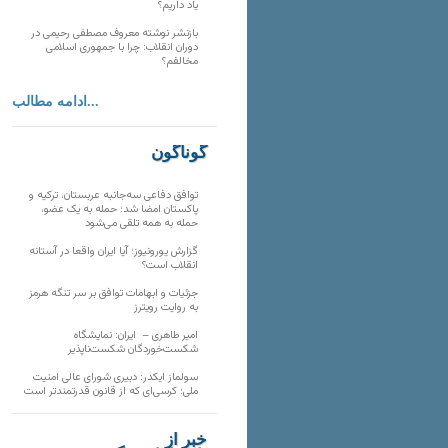
یاد داریم؟
بازنشر نوشته معروف مصطفی رحیمی در
دوران انقلاب: چرا با جمهوری اسلامی
مخالفم؟
ادامه مطالب...
گوناگون
توافق دفاعی سه‌جانبه عربستان، ترکیه و
پاکستان امضا شد؛ حمله به یک عضو،
حمله به همه تلقی می‌شود
گزارش یورونیوز؛ آیا ایران واقعا در آستانه
انقلاب است؟
جزئیات و ابهامات توافق بر سر تنگه هرمز
به روایت رویترز
امیر طاهری – ایران: نمایشگاه
شکست‌خوردگان شکست‌ناپذیر
سولماز ایکدر: دبیری شورای عالی امنیت
ملی؛ کرسی‌ای که از قانون قدرتمندتر است
خبر از