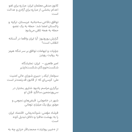
کانون صنفی معلمان ایران: مبارزه برای لغو
اعدام بخشی از مبارزه برای آزادی و عدالت
است
توافق دفاعی سه‌جانبه عربستان، ترکیه و
پاکستان امضا شد؛ حمله به یک عضو،
حمله به همه تلقی می‌شود
گزارش یورونیوز؛ آیا ایران واقعا در آستانه
انقلاب است؟
جزئیات و ابهامات توافق بر سر تنگه هرمز
به روایت رویترز
امیر طاهری – ایران: نمایشگاه
شکست‌خوردگان شکست‌ناپذیر
سولماز ایکدر: دبیری شورای عالی امنیت
ملی؛ کرسی‌ای که از قانون قدرتمندتر است
برگزاری مراسم یادبود شاپور بختیار در
سی‌وپنجمین سالگرد قتل او
شهر در خاموشی؛ قبض‌های نجومی و
موتور برق یک میلیارد تومانی
فرشاد مؤمنی: شوک‌درمانی، اقتصاد ایران
را به بهشت مافیا و دلالان تبدیل کرده
است
از «خیبر یونایتد» محمدباقر خرازی چه به