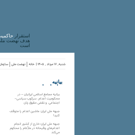
استقرار
حاکميت
هدف نهضت ملی 
است
شنبه, ۱۷ مرداد , ۱۴۰۵ |
خانه
نهضت ملی
سازمان‌
بیانیه
سازمان‌های
ملی
بیانیه مجامع اسلامی ایرانیان – در
محکومیت اعدام، سرکوب سیاسی–
اجتماعی، و نقض حقوق زنان
جبهه ملی ایران: ماشین اعدام را متوقف
کنید!
جبهه ملی ایران-خارج از کشور انجام
اعدام‌های وقیحانه در ملأِعام را محکوم
می‌کند