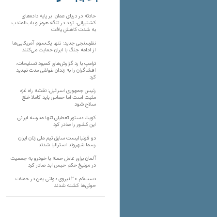
تارنماهای دیگر
حادثه در دریای عمان؛ بر پایه داده‌های
کشتیرانی، تردد در تنگه هرمز و باب‌المندب
به شدت کاهش یافت
نظرسنجی جدید: تنها یک‌سوم آمریکایی‌ها
از ادامه جنگ با ایران حمایت می‌کنند
ترامپ با رد گزارش‌های کمبود تسلیحات،
افشاگران را به زندان طولانی مدت تهدید
کرد
رئیس‌ جمهوری اسرائیل: نقشه راه غزه
مثبت است اما حماس باید کاملا خلع
سلاح شود
کویت دستور تعطیلی تنها مدرسه ایرانی
این کشور را صادر کرد
دو فوتبالیست سابق تیم ملی زنان ایران
رسما شهروند استرالیا شدند
آلمان برای عامل حمله با خودرو به جمعیت
در مونیخ حکم حبس ابد صادر کرد
دست‌کم ۳۰ نیروی دولتی یمن در حملات
حوثی‌ها کشته شدند