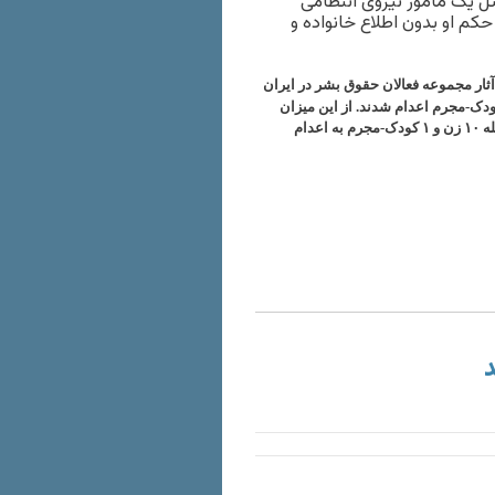
دینی در سال ۱۳۹۴از بابت اتهام قتل یک مامور نیروی انتظامی
م او بدون اطلاع خانواده و
آثار مجموعه فعالان حقوق بشر در ایران
شده است، در سال ۱۴۰۴، دست کم ۲٬۴۸۸ شهروند از جمله ۶۳ زن و ۲ کودک-مجرم اعدام شدند. از این میزان
حکم ۱۳ نفر در ملاعام به اجرا درآمد. همچنین طی این تاریخ، ۱۳۰ تن دیگر از جمله ۱۰ زن و ۱ کودک-مجرم به اعدام
د