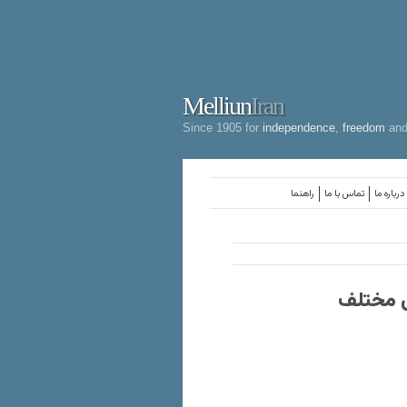
Melliun
Iran
Since 1905 for
independence
,
freedom
an
درباره ما
تماس با ما
راهنما