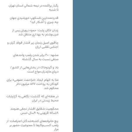
رگبار پراکنده در نیمه شمالی استان تهران
تا شنبه
قدرت‌مندترین تلسکوپ خورشیدی جهان
چه چیزی را آشکار کرد؟
زندان لاکان رشت؛ حمزه درویش پس از
ضرب‌وشتم به بهداری منتقل شد
چاقوی اصیل زنجان زیر فشار فولاد گران و
اجناس تقلبی ارزان
مشهد؛ ۲۰ برابر شدن پلمب واحدهای
صنفی نسبت به سال گذشته
باد و گردوخاک در بخش‌هایی از کشور/
دریای مازندران مواج است
متا به اتهام ایجاد «مزاحمت عمومی» برای
کودکان به پرداخت ۵۶۷ میلیون دلار
محکوم شد
در هفته‌ای که گذشت؛ نگاهی به گزارشات
محیط زیستی در ایران
محکومیت شقایق افشار نجفی هنرمند
۱۸ساله قزوینی به ۹سال حبس
رنج خانواده‌های کشته‌شدگان اعتراضات؛ از
پلمب کسب‌وکارها تا ممنوعیت حضور بر
مزار