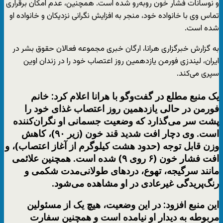
و نوسانات فشار خون روبه‌رو شده است. همچنین، عدم امکان برقراری
تماس وی با خانواده خود، منجر به افزایش نگرانی نزدیکان و خانواده او
شده است.
به گزارش خبرگزاری هرانا، ارگان خبری مجموعه فعالان حقوق بشر در
ایران، لیندزی فورمن یازدهمین روز اعتصاب خود را در زندان اوین
سپری می‌کند.
یک منبع مطلع در گفت‌وگو با هرانا اعلام کرد: خانم
فورمن در حالی یازدهمین روز اعتصاب غذای خود را
پشت سر می‌گذارد که وضعیت جسمانی او نگران‌کننده
است. وی دچار افت شدید قند خون (زیر ۹۰)، کاهش
وزن قابل توجه (حدود هشت کیلوگرم از آغاز اعتصاب)، و
افت فشار خون (۶ روی ۹) شده است. همچنین علائمی
مانند سرگیجه، تهوع، دردهای طولانی‌مدت شکمی و
رنگ‌پریدگی غیرعادی در او مشاهده می‌شود.
این منبع افزود: در این وضعیت، هیچ یک از مسئولین
مربوطه به دیدار او نیامده است و همچنین سفارت