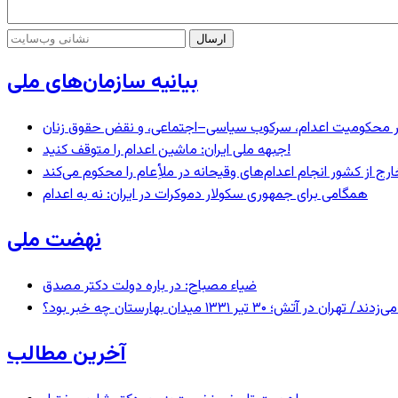
بیانیه سازمان‌های ملی
– در محکومیت اعدام، سرکوب سیاسی–اجتماعی، و نقض حقوق زنان
جبهه ملی ایران: ماشین اعدام را متوقف کنید!
رج از کشور انجام اعدام‌های وقیحانه در ملأِعام را محکوم می‌کند
همگامی برای جمهوری سکولار دموکرات در ایران: نه به اعدام
نهضت ملی
ضیاء مصباح: در باره دولت دکتر مصدق
 ۱۳۳۱ میدان بهارستان چه خبر بود؟
آخرین مطالب