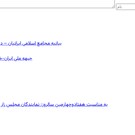
بیانیه مجامع اسلامی ایرانیان 
جبهه ملی ایران-خا
به مناسبت هفتادوچهارمین سالروز: نمایندگان مجلس زار می‌زدند/ تهران در آتش؛ ۳۰ تیر