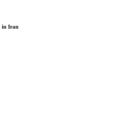
y
in
Iran