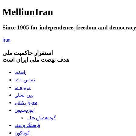
Melliun
Iran
Since 1905 for
independence
,
freedom
and
democrac
Iran
استقرار
حاکميت ملی
هدف نهضت ملی ایران است
راهنما
تماس با ما
درباره ما
بین المللی
معرفی کتاب
اپوزیسیون
- گرد همآئی ها
فرهنگ و هنر
گوناگون