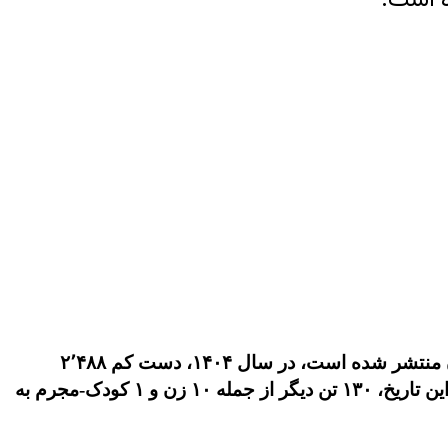
، که توسط واحد آمار، نشر و آثار مجموعه فعالان حقوق بشر در ایران منتشر شده است، در سال ۱۴۰۴، دست کم ۲٬۴۸۸
شهروند از جمله ۶۳ زن و ۲ کودک-مجرم اعدام شدند. از این میزان حکم ۱۳ نفر در ملاعام به اجرا درآمد. همچنین طی این تاریخ، ۱۳۰ تن دیگر از جمله ۱۰ زن و ۱ کودک-مجرم به