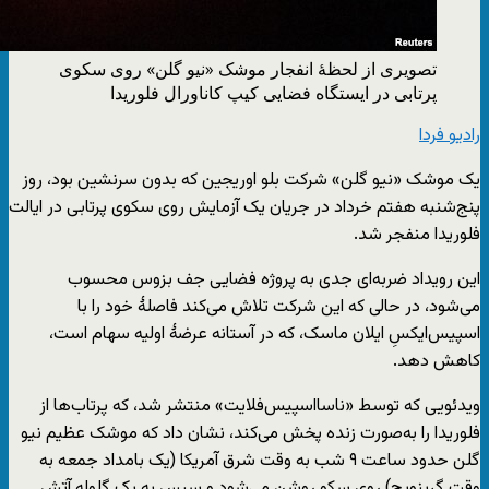
تصویری از لحظهٔ انفجار موشک «نیو گلن» روی سکوی
پرتابی در ایستگاه فضایی کیپ کاناورال فلوریدا
رادیو فردا
یک موشک «نیو گلن» شرکت بلو اوریجین که بدون سرنشین بود، روز
پنج‌شنبه هفتم خرداد در جریان یک آزمایش روی سکوی پرتابی در ایالت
فلوریدا منفجر شد.
این رویداد ضربه‌ای جدی به پروژه فضایی جف بزوس محسوب
می‌شود، در حالی که این شرکت تلاش می‌کند فاصلهٔ خود را با
اسپیس‌ایکسِ ایلان ماسک، که در آستانه عرضهٔ اولیه سهام است،
کاهش دهد.
ویدئویی که توسط «ناسا‌اسپیس‌فلایت» منتشر شد، که پرتاب‌ها از
فلوریدا را به‌صورت زنده پخش می‌کند، نشان داد که موشک عظیم نیو
گلن حدود ساعت ۹ شب به وقت شرق آمریکا (یک بامداد جمعه به
وقت گرینویچ) روی سکو روشن می‌شود و سپس به یک گلوله آتش