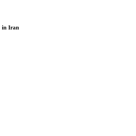
y
in
Iran