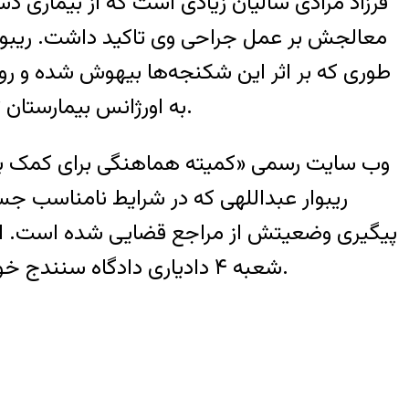
فرزاد مرادی سالیان زیادی است که از بیماری د
معالجش بر عمل جراحی وی تاکید داشت. ریبوار 
به اورژانس بیمارستان توحید منتقل می‌شود اما بعد از مداوای اولیه در ساعت ۱۲ شب به زندان مرکزی سنندج منتقل شد.
وب سایت رسمی «کمیته هماهنگی برای کمک به ای
ریبوار عبداللهی که در شرایط نامناسب جس
پیگیری وضعیتش از مراجع قضایی شده است. اما تا
شعبه ۴ دادیاری دادگاه سنندج خواهان رسیدگی به وضعیت فرزندشان شدند که با بی اعتنایی قاضی رستمی و دادستان مواجه شدند.