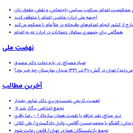
– در محکومیت اعدام، سرکوب سیاسی–اجتماعی، و نقض حقوق زنان
جبهه ملی ایران: ماشین اعدام را متوقف کنید!
رج از کشور انجام اعدام‌های وقیحانه در ملأِعام را محکوم می‌کند
همگامی برای جمهوری سکولار دموکرات در ایران: نه به اعدام
نهضت ملی
ضیاء مصباح: در باره دولت دکتر مصدق
 ۱۳۳۱ میدان بهارستان چه خبر بود؟
آخرین مطالب
اهمیتِ تاریخیِ نخست‌وزیریِ دکتر شاپور بختیار
۷ تجمع اعتراضی برگزار شد
ترور مداح، نقد خرافه یا تقویت همان سازوکار؟ – رضا باقری
ندانی؛ گفتگو با محمدحسین آقاسی، وکیل دادگستری/ علی کلائی
تجمع بازنشستگان هما در تهران/ قانون رعایت شود