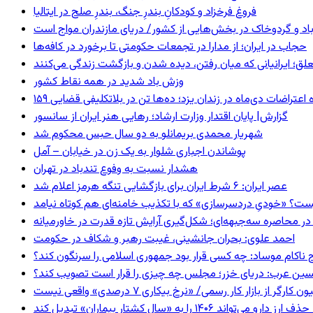
فروغ فرخزاد و کودکانِ بندرِ جنگ، بندرِ صلح در ایتالیا
اد و گردوخاک در بخش‌هایی از کشور/ دریای مازندران مواج است
حجاب در ایران؛ از مدارا در تجمعات حکومتی تا برخورد در کافه‌ها
ق؛ ایرانیانی که میان رفتن، دیده شدن و بازگشت زندگی می‌کنند
وزش باد شدید در همه نقاط کشور
ده اعتراضات دی‌ماه در زندان یزد؛ ده‌ها تن در بلاتکلیفی قضایی
گزارش| پایان اقتدار وزارت ارشاد؛ رهایی هنر ایران از سانسور
شهریار محمدی بریمانلو به دو سال حبس محکوم شد
پوشاندن اجباری شلوار به یک زن در خیابان – آمل
هشدار نسبت به وفوع تندباد در تهران
عصر ایران: ۶ شرط ایران برای بازگشایی تنگه هرمز اعلام شد
ست؟ «خودیِ دردسرسازی» که با تکذیب خامنه‌ای هم کوتاه نیامد
در محاصره سه‌جبهه‌ای؛ شکل‌گیری آرایش تازه قدرت در خاورمیانه
احمد علوی: بحران جانشینی، غیبت رهبر و شکاف در حکومت
 ناکام موساد: چه کسی قرار بود جمهوری اسلامی را سرنگون کند؟
ین عرب: دریای خزر؛ مجلس چه چیزی را قرار است تصویب کند؟
گر از بازار کار رسمی/ «نرخ بیکاری ۷ درصدی» واقعی نیست
ا به «سال کشتار بیماران» تبدیل کند