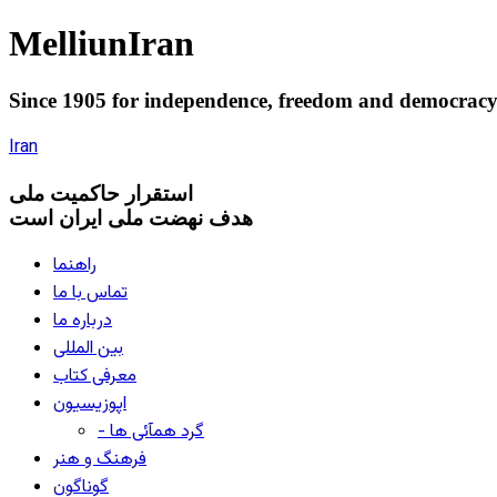
Melliun
Iran
Since 1905 for
independence
,
freedom
and
democrac
Iran
استقرار
حاکميت ملی
هدف نهضت ملی ایران است
راهنما
تماس با ما
درباره ما
بین المللی
معرفی کتاب
اپوزیسیون
- گرد همآئی ها
فرهنگ و هنر
گوناگون