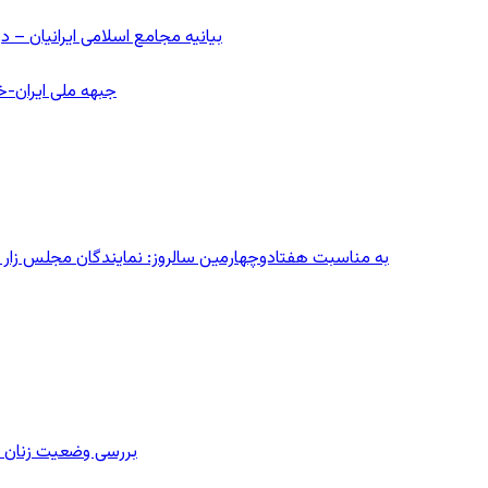
بیانیه مجامع اسلامی ایرانیان 
جبهه ملی ایران-خا
به مناسبت هفتادوچهارمین سالروز: نمایندگان مجلس زار می‌زدند/ تهران در آتش؛ ۳۰ تیر
بررسی وضعیت زنان ز