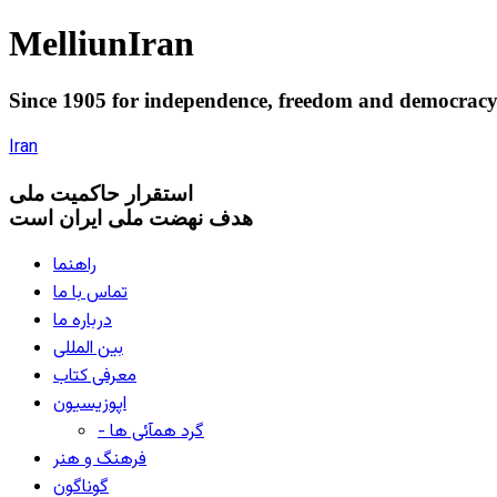
Melliun
Iran
Since 1905 for
independence
,
freedom
and
democrac
Iran
استقرار
حاکميت ملی
هدف نهضت ملی ایران است
راهنما
تماس با ما
درباره ما
بین المللی
معرفی کتاب
اپوزیسیون
- گرد همآئی ها
فرهنگ و هنر
گوناگون