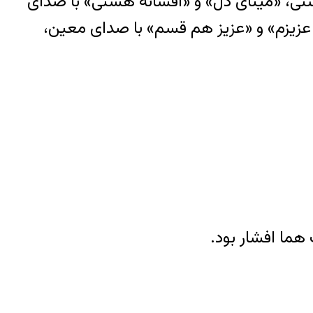
ستی، «مینای دل» و «افسانهٔ هستی» با صدای
عزیزم» و «عزیز هم قسم» با صدای معین،
هما افشار بود.