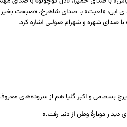
نم باش» با صدای حمیرا، «دل کوچولو» با صدای مه
ای ابی، «لعبت» با صدای شاهرخ، «صبحت بخیر 
 با صدای شهره و شهرام صولتی اشاره کرد.
رج بسطامی و اکبر گلپا هم از سروده‌های معروف 
دیدار دوبارهٔ وطن از دنیا رفت.»