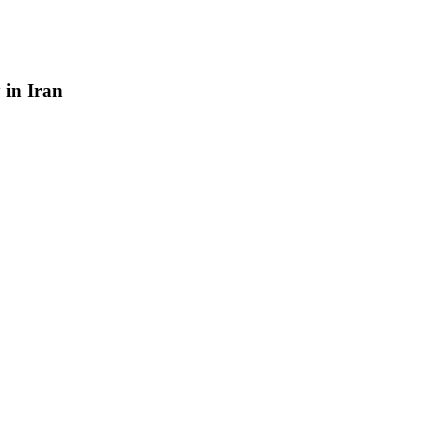
y
in
Iran