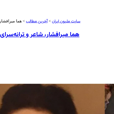
سایت ملیون ایران
آخرین مطالب
>
> هما میرافشار،
هما میرافشار، شاعر و ترانه‌سرای 