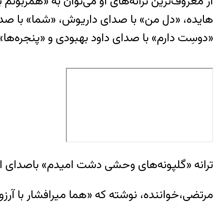
از معروف‌ترین ترانه‌های او می‌توان به «همزبو
هایده، «دل من» با صدای داریوش، «شما» با صد
«دوسِت دارم» با صدای داود بهبودی و «پنجره‌ها»
ترانه «گلپونه‌های وحشی دشت امیدم» باصدای ای
مرتضی،‌خواننده، نوشته که «هما میرافشار با آرزوی 