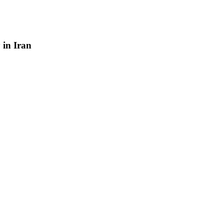
y
in
Iran