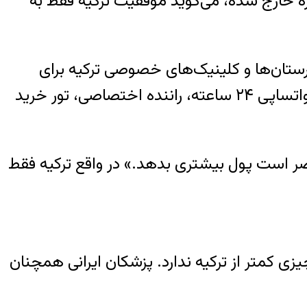
ه خارج شده، می‌گوید موفقیت ترکیه فقط به
گفته او، بسیاری از بیمارستان‌ها و کلینیک‌های خصوصی ترکیه برای
بیماران خارجی خدماتی فراتر از درمان مثل، ترانسفر فرودگاهی، هتل، مترجم اختصاصی، پشتیبانی واتساپی ۲۴ ساعته، راننده اختصاصی، تور خرید
ضر است پول بیشتری بدهد.» در واقع ترکیه فقط
زی کمتر از ترکیه ندارد. پزشکان ایرانی همچنان