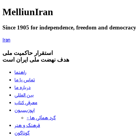
Melliun
Iran
Since 1905 for
independence
,
freedom
and
democrac
Iran
استقرار
حاکميت ملی
هدف نهضت ملی ایران است
راهنما
تماس با ما
درباره ما
بین المللی
معرفی کتاب
اپوزیسیون
- گرد همآئی ها
فرهنگ و هنر
گوناگون