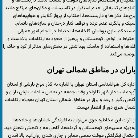
اطمینان از استحکام سازه‌های موقت و سست مانند داربست‌ها و
تابلوهای تبلیغاتی، عدم استقرار در تاسیسات و مکان‌های مرتفع مانند
برج‌ها، دکل‌ها و داربست‌ها، اجتناب از پرواز گلایدر و هواپیماهای
سبک و بالگرد، عدم تردد و توقف کنار درختان و سازه‌های ناتمام،
مستحکم‌سازی پوشش گلخانه‌ها، احتیاط در انجام امور عمرانی،
احتیاط در نواحی کوهستانی و پرهیز از صعود به ارتفاعات بالادست و
قله‌ها و استفاده از ماسک بهداشتی در بخش‌های متاثر از گرد و خاک را
توصیه می‌کند.
باران در مناطق شمالی تهران
اداره کل هواشناسی استان تهران با اشاره به گذر موج بارشی از استان
آورده است: از ظهر تا اواخر وقت جمعه در بعضی ساعات بارش باران و
گاهی رگبار و رعد و برق در مناطق شمالی استان تهران به‌ویژه ارتفاعات
شمال شرق دور از انتظار نیست.
از اثرات این مخاطره جوی می‌توان به لغزندگی خیابان‌ها و جاده‌ها
به‌ویژه مسیرهای کوهستانی و گردنه‌ها، گاهی مه و کاهش شعاع دید،
احتمال آبگرفتگی موقت بعضی معابر و جاری شدن روان‌آب، بالا آمدن