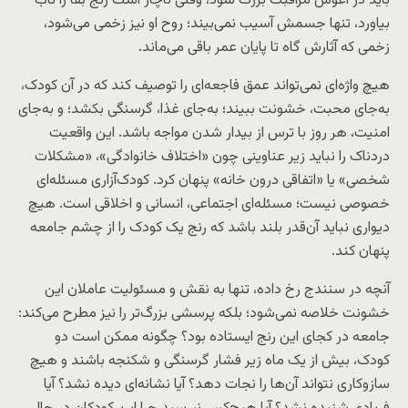
باید در آغوش مراقبت بزرگ شود، وقتی ناچار است رنج بقا را تاب
بیاورد، تنها جسمش آسیب نمی‌بیند؛ روح او نیز زخمی می‌شود،
زخمی که آثارش گاه تا پایان عمر باقی می‌ماند.
هیچ واژه‌ای نمی‌تواند عمق فاجعه‌ای را توصیف کند که در آن کودک،
به‌جای محبت، خشونت ببیند؛ به‌جای غذا، گرسنگی بکشد؛ و به‌جای
امنیت، هر روز با ترس از بیدار شدن مواجه باشد. این واقعیت
دردناک را نباید زیر عناوینی چون «اختلاف خانوادگی»، «مشکلات
شخصی» یا «اتفاقی درون خانه» پنهان کرد. کودک‌آزاری مسئله‌ای
خصوصی نیست؛ مسئله‌ای اجتماعی، انسانی و اخلاقی است. هیچ
دیواری نباید آن‌قدر بلند باشد که رنج یک کودک را از چشم جامعه
پنهان کند.
آنچه در سنندج رخ داده، تنها به نقش و مسئولیت عاملان این
خشونت خلاصه نمی‌شود؛ بلکه پرسشی بزرگ‌تر را نیز مطرح می‌کند:
جامعه در کجای این رنج ایستاده بود؟ چگونه ممکن است دو
کودک، بیش از یک ماه زیر فشار گرسنگی و شکنجه باشند و هیچ
سازوکاری نتواند آن‌ها را نجات دهد؟ آیا نشانه‌ای دیده نشد؟ آیا