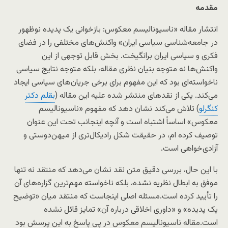
مقدمه
انتشار مقاله «ناسیونالیسم معکوس: بازخوانی یک پدیده نوظهور
در جامعه‌شناسی سیاسی ایران» واکنش‌های مختلفی را در فضای
فکری و سیاسی ایران برانگیخت. بخش قابل توجهی از این
واکنش‌ها نه متوجه بنیان نظری مقاله، بلکه متوجه نتایج سیاسی
ناخواسته‌ای بود که این مفهوم برای برخی جریان‌های سیاسی ایجاد
می‌کند. یکی از نقدهای منتشر شده علیه این مقاله (
بقلم دکتر
کنگرلو
) تلاش می‌کند نشان دهد که مفهوم «ناسیونالیسم
معکوس» اساساً اشتباه است و آنچه اینجانب تحت این عنوان
توصیف کرده ام، در حقیقت شکل رادیکال‌تری از میهن‌دوستی و
آزادی‌خواهی است.
با این حال، بررسی دقیق متن نقد نشان می‌دهد که منتقد نه تنها
موفق به ابطال نظریه نشده، بلکه ناخواسته مهم‌ترین گزاره‌های آن
را تأیید کرده است.مسئله اصلی اینجاست که منتقد میان «توضیح
یک پدیده» و «داوری اخلاقی درباره آن» تمایز قائل نشده
است.مقاله ناسیونالیسم معکوس در پی پاسخ به این پرسش بود