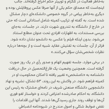
به‌خاطر فعالیت در تلگرام و توییتر حکم اخراج گرفته‌اند. جالب
اینجاست که مصداق حکم یکی از آنها صرفا عکس پروفایلش بوده و
دیگری به‌خاطر پیامی در گروه خصوصی دانشکده‌ای دچار مشکل
شده است. به گفته او، ترکیب کمیته شامل استادانی است که حتی
در خارج از دانشگاه به تندروی شهرت دارند. در جلسات، به‌جای
بررسی مستندات، به اظهارات افرادی تحت عنوان مطلع استناد
می‌شود، بدون اینکه فیلم یا عکسی به دانشجو نشان داده شود.
فراتر از آن، جلسات به تفتیش عقاید شبیه است و از بچه‌ها درباره
نظرات شخصی‌شان سؤال می‌کنند.»
در برخی موارد، جلسه تفهیم اتهام و صدور رأی در یک روز صورت
گرفته است. همچنین وضعیت یک فارغ‌التحصیل در حال دریافت
دانشنامه به «نامشخص» تغییر یافته تا امکان محکومیت او در
کمیته فراهم شود. در واکنش به این روند، ۵۳ تشکل، نشریه و نهاد
دانشجویی دانشگاه صنعتی شریف در نامه‌ای مشترک به رئیس این
دانشگاه، به احکام صادرشده اعتراض کردند و خواستار لغو فوری
آن‌ها و توقف روند جاری رسیدگی‌ها شدند. آنها این اقدامات را
نقض ضوابط شکلی و اصول مندرج در شیوه‌نامه انضباطی