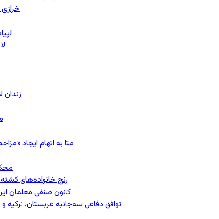
خرازی 
پیام روشن پزشکیان در گفت‌و‌گوی تصویری با مرد نامرئی: من هستم!
لا
زندان 
مشهد؛ ۲۰
ب
متا به اتهام ایجاد «مزاحمت عمومی»
محکومیت
رنج خانواده‌های کشته‌
کانون صنفی معلمان ایران
توافق دفاعی سه‌جانبه عربستان، ترکیه 