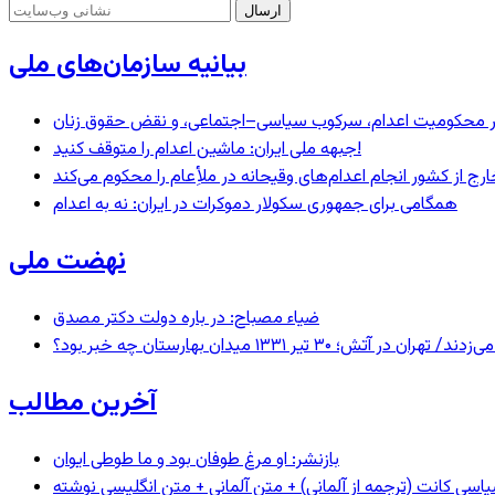
بیانیه سازمان‌های ملی
– در محکومیت اعدام، سرکوب سیاسی–اجتماعی، و نقض حقوق زنان
جبهه ملی ایران: ماشین اعدام را متوقف کنید!
رج از کشور انجام اعدام‌های وقیحانه در ملأِعام را محکوم می‌کند
همگامی برای جمهوری سکولار دموکرات در ایران: نه به اعدام
نهضت ملی
ضیاء مصباح: در باره دولت دکتر مصدق
 ۱۳۳۱ میدان بهارستان چه خبر بود؟
آخرین مطالب
بازنشر: او مرغ طوفان بود و ما طوطی ایوان
اسیِ کانت (ترجمه از آلمانی) + متن آلمانی + متن انگلیسی نوشته