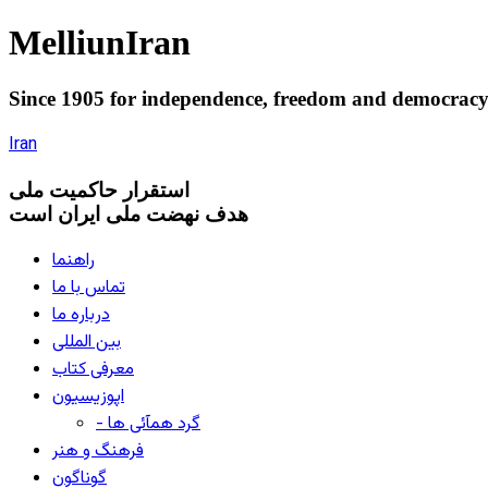
Melliun
Iran
Since 1905 for
independence
,
freedom
and
democrac
Iran
استقرار
حاکميت ملی
هدف نهضت ملی ایران است
راهنما
تماس با ما
درباره ما
بین المللی
معرفی کتاب
اپوزیسیون
- گرد همآئی ها
فرهنگ و هنر
گوناگون