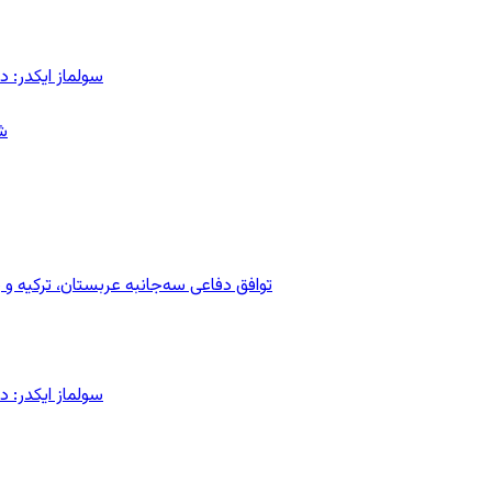
سولماز ایکدر: د
ش
توافق دفاعی سه‌جانبه عربستان، ترکیه 
سولماز ایکدر: د