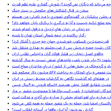
چه می‌داند که دیگران نمی‌گویند؟؛ شورشِ گفتاری علیه نظم قدرت
سخن در قبال کشاکش‌های حکومتی بر بستر جنگ
یحه صلح ترکیه چیست و آیا به درگیری با پ‌ک‌ک پایان خواهد داد؟
دو زندانی در زندان های اردبیل و دزفول اعدام شدند
رگبار پراکنده در نیمه شمالی استان تهران تا شنبه
قدرت‌مندترین تلسکوپ خورشیدی جهان چه چیزی را آشکار کرد؟
لاکان رشت؛ حمزه درویش پس از ضرب‌وشتم به بهداری منتقل شد
چاقوی اصیل زنجان زیر فشار فولاد گران و اجناس تقلبی ارزان
 برابر شدن پلمب واحدهای صنفی نسبت به سال گذشته
اد و گردوخاک در بخش‌هایی از کشور/ دریای مازندران مواج است
 برای کودکان به پرداخت ۵۶۷ میلیون دلار محکوم شد
در هفته‌ای که گذشت؛ نگاهی به گزارشات محیط زیستی در ایران
 شقایق افشار نجفی هنرمند ۱۸ساله قزوینی به ۹سال حبس
شدگان اعتراضات؛ از پلمب کسب‌وکارها تا ممنوعیت حضور بر مزار
: مبارزه برای لغو اعدام بخشی از مبارزه برای آزادی و عدالت است
و پاکستان امضا شد؛ حمله به یک عضو، حمله به همه تلقی می‌شود
گزارش یورونیوز؛ آیا ایران واقعا در آستانه انقلاب است؟