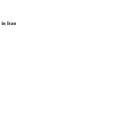
y
in
Iran