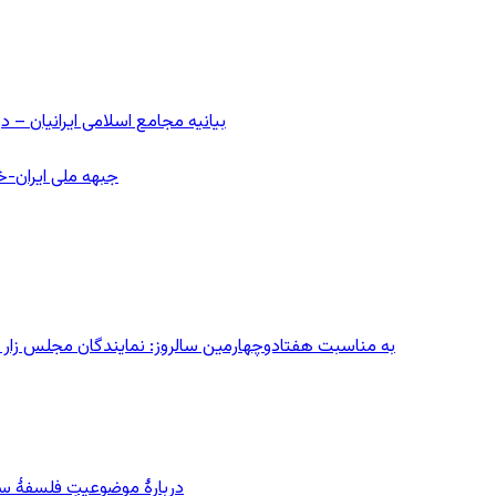
بیانیه مجامع اسلامی ایرانیان 
جبهه ملی ایران-خا
به مناسبت هفتادوچهارمین سالروز: نمایندگان مجلس زار می‌زدند/ تهران در آتش؛ ۳۰ تیر
دربارهٔ موضوعیتِ فلسفهٔ سی