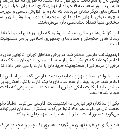
یعنی نان را هم تحت تاثیر قرار داده است. به طوری که گزارش‌ها و
فارسی در روز سه‌شنبه ۱۹ خرداد از تهران، کرج، اصفهان،
استان‌های دیگر نشان می‌دهد که علاوه بر افزایش رسمی و غیررسم
شهرها، برخی نانوایی‌های دارای سهمیه آرد دولتی، فروش نان را سهم
مشتری تنها تعداد مشخصی نان می‌فروشند.
این گزارش‌ها در حالی منتشر می‌شود که طی روزهای اخیر، اختلاف
رسانه‌های حکومتی و مقام‌های جمهوری اسلامی بر سر مسئولیت بح
است.
ایندیپندنت فارسی مطلع شد در برخی مناطق تهران، نانوایی‌های د
اعلام کرده‌اند که فروش بیش از سه نان بربری یا دو نان سنگک به 
برخی از مردم نیز از محدودیت خرید نان با کارت بانکی خبر داده‌اند.
چند نانوا در استان تهران به ایندیپندنت فارسی گفتند بر اساس ابلا
اعلام شد، خرید بیش از سه عدد نان با یک کارت بانکی امکان‌پذیر
بیشتر، باید از کارت بانکی دیگری استفاده کنند؛ موضوعی که باعث
مردم شده است.
یکی از ساکنان تهرانپارس به ایندیپندنت فارسی می‌گوید: «قبلا برا
هفت نان می‌خریدیم. حالا نانوا می‌گوید بیشتر از سه نان نمی‌توان
می‌گوید دستور است. مگر نان هم باید سهمیه‌ای شود؟»
فرد دیگری در غرب تهران می‌گوید: «هر روز یک چیز را محدود می‌کنن