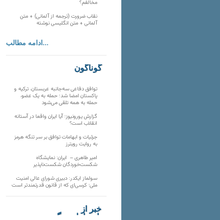
مخالفم؟
نقاب ضرورت (ترجمه از آلمانی) + متن
آلمانی + متن انگلیسی نوشته
ادامه مطالب...
گوناگون
توافق دفاعی سه‌جانبه عربستان، ترکیه و
پاکستان امضا شد؛ حمله به یک عضو،
حمله به همه تلقی می‌شود
گزارش یورونیوز؛ آیا ایران واقعا در آستانه
انقلاب است؟
جزئیات و ابهامات توافق بر سر تنگه هرمز
به روایت رویترز
امیر طاهری – ایران: نمایشگاه
شکست‌خوردگان شکست‌ناپذیر
سولماز ایکدر: دبیری شورای عالی امنیت
ملی؛ کرسی‌ای که از قانون قدرتمندتر است
خبر از
تارنماهای دیگر