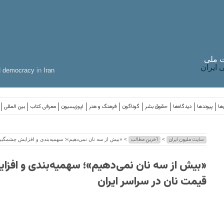
 ملی
ایران
d
democracy
in
Iran
ها
پیوندها
دیدگاه‌ها
حقوق بشر
گوناگون
فرهنگ و هنر
اپوزیسیون
معرفی کتاب
بین المللی
سایت ملیون ایران
آخرین مطالب
>
> «بیش از سه نان نمی‌دهیم»؛ سهمیه‌بندی و افزایش چشمگیر
«بیش از سه نان نمی‌دهیم»؛ سهمیه‌بندی و افز
قیمت نان در سراسر ایران