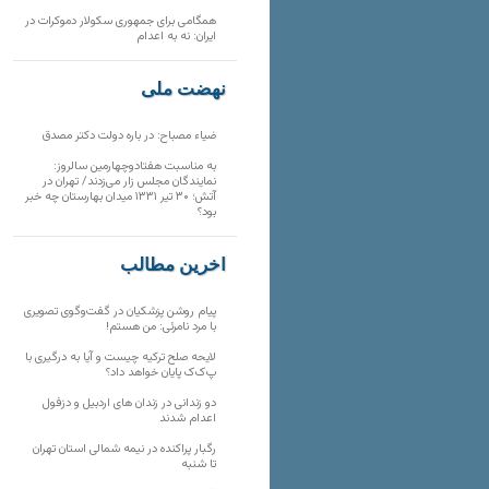
همگامی برای جمهوری سکولار دموکرات در
ایران: نه به اعدام
نهضت ملی
ضیاء مصباح: در باره دولت دکتر مصدق
به مناسبت هفتادوچهارمین سالروز:
نمایندگان مجلس زار می‌زدند/ تهران در
آتش؛ ۳۰ تیر ۱۳۳۱ میدان بهارستان چه خبر
بود؟
آخرین مطالب
پیام روشن پزشکیان در گفت‌و‌گوی تصویری
با مرد نامرئی: من هستم!
لایحه صلح ترکیه چیست و آیا به درگیری با
پ‌ک‌ک پایان خواهد داد؟
دو زندانی در زندان های اردبیل و دزفول
اعدام شدند
رگبار پراکنده در نیمه شمالی استان تهران
تا شنبه