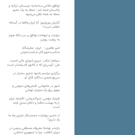
توافق دفاعی سه‌جانبه عربستان، ترکیه و
پاکستان امضا شد؛ حمله به یک عضو،
حمله به همه تلقی می‌شود
گزارش یورونیوز؛ آیا ایران واقعا در آستانه
انقلاب است؟
جزئیات و ابهامات توافق بر سر تنگه هرمز
به روایت رویترز
امیر طاهری – ایران: نمایشگاه
شکست‌خوردگان شکست‌ناپذیر
سولماز ایکدر: دبیری شورای عالی امنیت
ملی؛ کرسی‌ای که از قانون قدرتمندتر است
برگزاری مراسم یادبود شاپور بختیار در
سی‌وپنجمین سالگرد قتل او
شهر در خاموشی؛ قبض‌های نجومی و
موتور برق یک میلیارد تومانی
فرشاد مؤمنی: شوک‌درمانی، اقتصاد ایران
را به بهشت مافیا و دلالان تبدیل کرده
است
از «خیبر یونایتد» محمدباقر خرازی چه به
یاد داریم؟
بازنشر نوشته معروف مصطفی رحیمی در
دوران انقلاب: چرا با جمهوری اسلامی