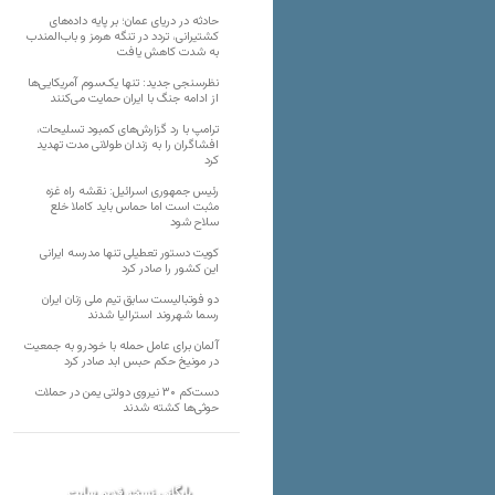
حادثه در دریای عمان؛ بر پایه داده‌های
کشتیرانی، تردد در تنگه هرمز و باب‌المندب
به شدت کاهش یافت
نظرسنجی جدید: تنها یک‌سوم آمریکایی‌ها
از ادامه جنگ با ایران حمایت می‌کنند
ترامپ با رد گزارش‌های کمبود تسلیحات،
افشاگران را به زندان طولانی مدت تهدید
کرد
رئیس‌ جمهوری اسرائیل: نقشه راه غزه
مثبت است اما حماس باید کاملا خلع
سلاح شود
کویت دستور تعطیلی تنها مدرسه ایرانی
این کشور را صادر کرد
دو فوتبالیست سابق تیم ملی زنان ایران
رسما شهروند استرالیا شدند
آلمان برای عامل حمله با خودرو به جمعیت
در مونیخ حکم حبس ابد صادر کرد
دست‌کم ۳۰ نیروی دولتی یمن در حملات
حوثی‌ها کشته شدند
بایگانی نسخه قدیم سایت