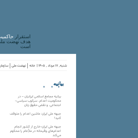
استقرار
حاکميت
هدف نهضت ملی 
است
شنبه, ۱۷ مرداد , ۱۴۰۵ |
خانه
نهضت ملی
سازمان‌
بیانیه
سازمان‌های
ملی
بیانیه مجامع اسلامی ایرانیان – در
محکومیت اعدام، سرکوب سیاسی–
اجتماعی، و نقض حقوق زنان
جبهه ملی ایران: ماشین اعدام را متوقف
کنید!
جبهه ملی ایران-خارج از کشور انجام
اعدام‌های وقیحانه در ملأِعام را محکوم
می‌کند