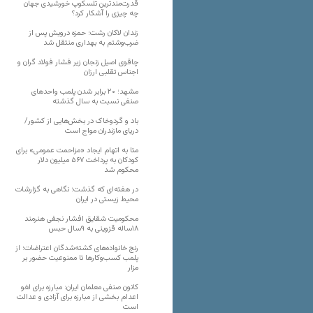
قدرت‌مندترین تلسکوپ خورشیدی جهان
چه چیزی را آشکار کرد؟
زندان لاکان رشت؛ حمزه درویش پس از
ضرب‌وشتم به بهداری منتقل شد
چاقوی اصیل زنجان زیر فشار فولاد گران و
اجناس تقلبی ارزان
مشهد؛ ۲۰ برابر شدن پلمب واحدهای
صنفی نسبت به سال گذشته
باد و گردوخاک در بخش‌هایی از کشور/
دریای مازندران مواج است
متا به اتهام ایجاد «مزاحمت عمومی» برای
کودکان به پرداخت ۵۶۷ میلیون دلار
محکوم شد
در هفته‌ای که گذشت؛ نگاهی به گزارشات
محیط زیستی در ایران
محکومیت شقایق افشار نجفی هنرمند
۱۸ساله قزوینی به ۹سال حبس
رنج خانواده‌های کشته‌شدگان اعتراضات؛ از
پلمب کسب‌وکارها تا ممنوعیت حضور بر
مزار
کانون صنفی معلمان ایران: مبارزه برای لغو
اعدام بخشی از مبارزه برای آزادی و عدالت
است