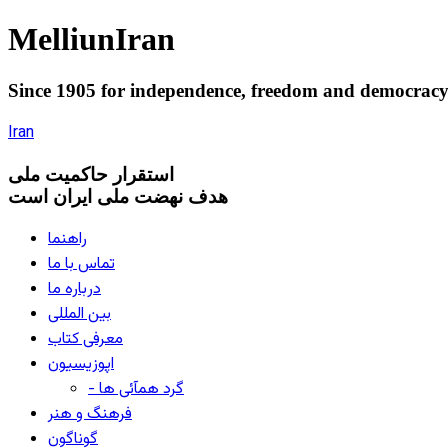
Melliun
Iran
Since 1905 for
independence
,
freedom
and
democrac
Iran
استقرار
حاکميت ملی
هدف نهضت ملی ایران است
راهنما
تماس با ما
درباره ما
بین المللی
معرفی کتاب
اپوزیسیون
- گرد همآئی ها
فرهنگ و هنر
گوناگون