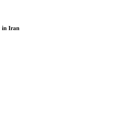
y
in
Iran