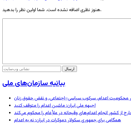
هنوز نظری اضافه نشده است. شما اولین نظر را بدهید.
بیانیه سازمان‌های ملی
– در محکومیت اعدام، سرکوب سیاسی–اجتماعی، و نقض حقوق زنان
جبهه ملی ایران: ماشین اعدام را متوقف کنید!
رج از کشور انجام اعدام‌های وقیحانه در ملأِعام را محکوم می‌کند
همگامی برای جمهوری سکولار دموکرات در ایران: نه به اعدام