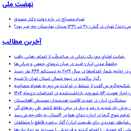
نهضت ملی
ضیاء مصباح: در باره دولت دکتر مصدق
 ۱۳۳۱ میدان بهارستان چه خبر بود؟
آخرین مطالب
رضایت اولیای دم؛ یک زندانی در میاندوآب از اعدام رهایی یافت
جامعهٔ مدنی ایران: امید در میان ترومای جمعی و ویرانی‌ها
رگبار پراکنده در نیمه شمالی استان تهران تا شنبه
کنجه‌گرم می‌گفت از تسلط بر تو لذت می‌برم به همراه مصاحبه
ند بازداشت‌شده در اعتراضات دی‌ماه ۱۴۰۴
سختگیری ایران در تمدید اقامت هنرمندان موسیقی افغانستان
 وزش باد شدید و رعد و برق در برخی نقاط کشور طی روزهای آتی
تداوم موج گرما در ایران؛ دمای هوا در ۶استان به ۵۰درجه می‌رسد
ی‌ضابطه، تهدیدی برای طبیعت ایران/ آغاز برخورد قاطع با متخلفان
بهایی که خودش را اعدام کردند و فرزندش را سپردند به زندان‌بان‌ها