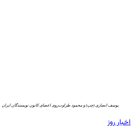
یوسف انصاری (چپ) و محمود طراوت‌روی اعضای کانون نويسندگان ايران
اخبار روز