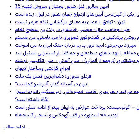
35 امین سالروز قتل شاپور بختیار و سروش کتیبه
؛ یکی از کهن‌ترین آیین‌های ازدواج جهان هنوز در ایران زنده است
تهران: توافق با عمان به معنای بازگشایی تنگه هرمز نیست
خبر «وخامت حال» مجتبی خامنه‌ای در بالاترین سطوح نظام
مهرزاد بروجردی: آنچه ترور پدرم درباره جنگ ایران به من آموخت
ای مقابله با تهدیدهای منطقه‌ای و حفاظت از کشتیرانی تشکیل شد
و دیکتاتوری (ترجمه از آلمانی) + متن آلمانی + متن انگلیسی نوشته
‌امواجِ گرانشی وساختارِ کیهان
فردای پیروزی؛ دشوارترین فصل یک ملت
ایران در آستانه گذار، آلترناتیو کجاست؟
مه می‌کند و هر پدری، قامت خمیده‌اش را بر سنگینی اندوه استوار
نگاه داشته است؟
ن – اکونومیست: پرداخت عوارض به ایران بهتر از ادامه تنش است
«اودیسه»؛ اسطوره در قاب آی‌مکس و تسخیر گیشه‌ها
ادامه مطالب...