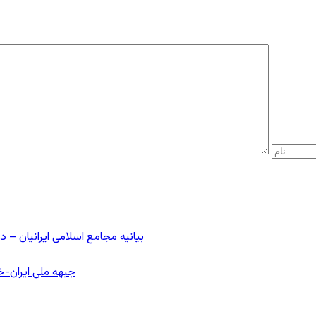
بیانیه مجامع اسلامی ایرانیان 
جبهه ملی ایران-خا