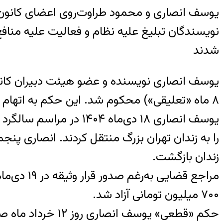
یوسف انصاری و محمود طراوت‌روی اعضای کانون 
نويسندگان تبليغ عليه نظام و فعاليت عليه مناف
شدند
۸ ماه «تعلیقی») محکوم شد. این حکم به اتهام «تبلیغ علیه نظام» صادر شده است.
را به زندان تهران بزرگ منتقل کردند. انصاری پنج
زندان بازگشت.
مراجع قضا
۷۰۰ میلیون تومانی آزاد شد.
حکم «قطعی» یوسف انصاری روز ۱۲ خرداد ماه صادر و به او ابلاغ شده است.