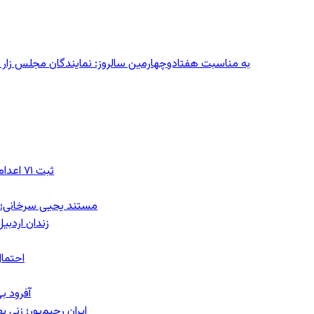
به مناسبت هفتادوچهارمین سالروز: نمایندگان مجلس زار می‌زدند/ تهران در آتش؛ ۳۰ تیر
ثبت ۷۱ اعدام در ژوئیه؛ شمار اعدام‌ها در سال ۲۰۲۶ به دست‌کم ۴۴۴ نفر رسید
مستند یحیی سرخانی؛ ش
زندان اردبیل؛ احراز هویت ۵۴ شهرو
احتمال
آفرود ب
ایران رحیم‌پور؛ زنی 