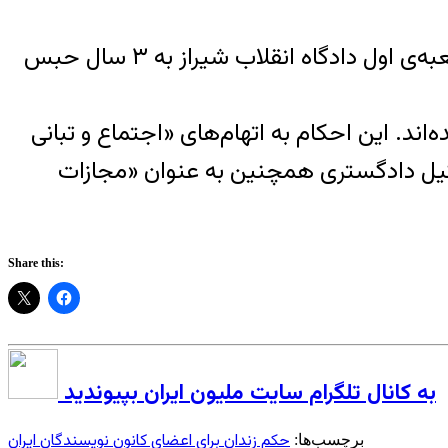
در رويدادی ديگر، محمود طراوت‌روی، شاعر، وکیل دادگستری و عضو کانون نویسندگان ایران، در شعبه‌ی اول دادگاه انقلاب شیراز به ۳ سال حبس
ند. این احکام به اتهام‌های «اجتماع و تبانی
کیل دادگستری همچنین به عنوان «مجازات
Share this:
به کانال تلگرام سایت ملیون ایران بپیوندید
حکم زندان برای اعضای کانون نويسندگان ايران
برچسب‌ها: