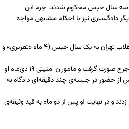
ک و سه سال حبس محکوم شدند. جرم اين
يگر دادگستری نيز با احکام مشابهی مواجه
یوسف انصاری نویسنده و عضو هیئت دبیران کانون نویسندگان ایران، با حکم شعبه‌ی ۲۱ دادگاه انقلاب تهران به یک سال حبس (۴ ماه «تعزیری» و
یوسف انصاری ۱۸ دی‌ماه ۱۴۰۴ در مراسم سالگرد بکتاش آبتین بازداشت شد. بازداشت او با ضرب و جرح صورت گرفت و مأموران امنیتی ۱۹ دی‌ماه او
 پس از حضور در جلسه‌ی چند دقیقه‌ای دادگاه به
نه پاسخگویی سر باز زدند و در نهایت او پس از دو ماه به قید وثیقه‌ی