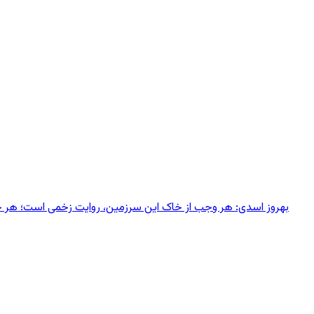
بهروز اسدی: هر وجب از خاک‌ این سرزمین، روایت زخمی است؛ هر خانه‌