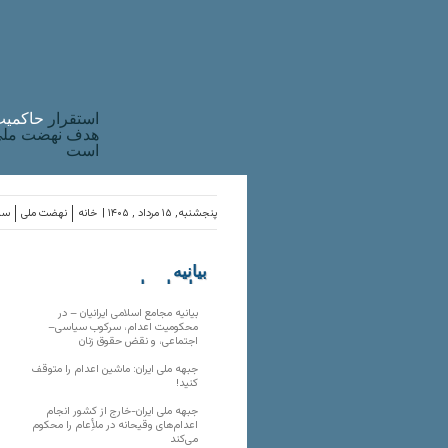
استقرار
حاکميت
هدف نهضت ملی 
است
پنجشنبه, ۱۵ مرداد , ۱۴۰۵ |
خانه
نهضت ملی
ساز
بیانیه
سازمان‌های
ملی
بیانیه مجامع اسلامی ایرانیان – در
محکومیت اعدام، سرکوب سیاسی–
اجتماعی، و نقض حقوق زنان
جبهه ملی ایران: ماشین اعدام را متوقف
کنید!
جبهه ملی ایران-خارج از کشور انجام
اعدام‌های وقیحانه در ملأِعام را محکوم
می‌کند