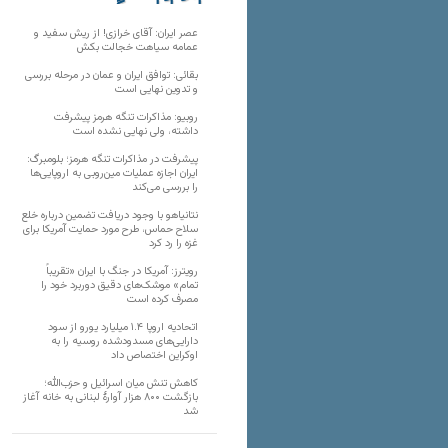
تارنماهای دیگر
عصر ایران: آقای خرازی! از ریش سفید و
عمامه سیاهت خجالت بکش
بقائی: توافق ایران و عمان در مرحله بررسی
و تدوین نهایی است
روبیو: مذاکرات تنگه هرمز پیشرفت
داشته، ولی نهایی نشده است
پیشرفت در مذاکرات تنگه هرمز؛ بلومبرگ:
ایران اجازه عملیات مین‌روبی به اروپایی‌ها
را بررسی می‌کند
نتانیاهو با وجود دریافت تضمین درباره خلع
سلاح حماس، طرح مورد حمایت آمریکا برای
غزه را رد کرد
رویترز: آمریکا در جنگ با ایران «تقریباً
تمام» موشک‌های دقیق دوربرد خود را
مصرف کرده است
اتحادیه اروپا ۱.۴ میلیارد یورو از سود
دارایی‌های مسدودشده روسیه را به
اوکراین ‏اختصاص داد
کاهش تنش میان اسرائیل و حزب‌الله؛
بازگشت ۸۰۰ هزار آوارۀ لبنانی به خانه‌ آغاز
شد