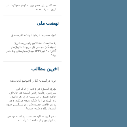
همگامی برای جمهوری سکولار دموکرات در
ایران: نه به اعدام
نهضت ملی
ضیاء مصباح: در باره دولت دکتر مصدق
به مناسبت هفتادوچهارمین سالروز:
نمایندگان مجلس زار می‌زدند/ تهران در
آتش؛ ۳۰ تیر ۱۳۳۱ میدان بهارستان چه خبر
بود؟
آخرین مطالب
ایران در آستانه گذار، آلترناتیو کجاست؟
بهروز اسدی: هر وجب از خاک‌ این
سرزمین، روایت زخمی است؛ هر خانه‌ای،
خاطره عزیزی را در سینه دارد؛ هر مادری،
نام فرزندی را با اشک زمزمه می‌کند و هر
پدری، قامت خمیده‌اش را بر سنگینی اندوه
استوار نگاه داشته است؟
عصر ایران – اکونومیست: پرداخت عوارض
به ایران بهتر از ادامه تنش است