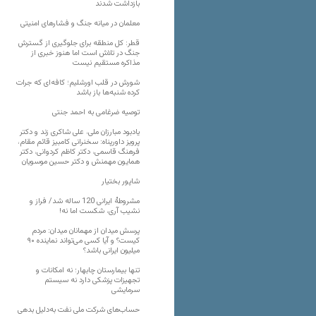
بازداشت شدند
معلمان در میانه جنگ و فشارهای امنیتی
قطر: کل منطقه برای جلوگیری از گسترش
جنگ در تلاش است اما هنوز خبری از
مذاکره مستقیم نیست
شورش در قلب اورشلیم؛ کافه‌ای که جرات
کرده شنبه‌ها باز باشد
توصیه ضرغامی به احمد جنتی
یادبود مبارزان ملی، علی شاکری زند و دکتر
پرویز داورپناه: سخنرانی کامبیز قائم مقام،
فرهنگ قاسمی، دکتر کاظم کردوانی، دکتر
همایون مهمنش و دکتر حسین موسویان
شاپور بختیار
مشروطۀ ایرانی 120 ساله شد/ فراز و
نشیب آری، شکست اما نه!
پرسش میدان از مهمانان میدان: مردم
کیست؟ و آیا کسی می‌تواند نماینده ۹۰
میلیون ایرانی باشد؟
تنها بیمارستان چابهار؛ نه امکانات و
تجهیزات پزشکی دارد نه سیستم
سرمایشی
حساب‌های شرکت ملی نفت به‌دلیل بدهی