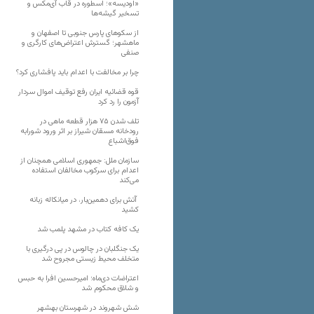
«اودیسه»؛ اسطوره در قاب آی‌مکس و
تسخیر گیشه‌ها
از سکوهای پارس جنوبی تا اصفهان و
ماهشهر؛ گسترش اعتراض‌های کارگری و
صنفی
چرا بر مخالفت با اعدام باید پافشاری کرد؟
قوه قضائیه ایران رفع توقیف اموال سردار
آزمون را رد کرد
تلف شدن ۷۵ هزار قطعه ماهی در
رودخانه مسقان شیراز بر اثر ورود شورابه
فوق‌اشباع
سازمان ملل: جمهوری اسلامی همچنان از
اعدام برای سرکوب مخالفان استفاده
می‌کند
آتش برای دهمین‌بار، در میانکاله زبانه
کشید
یک کافه کتاب در مشهد پلمب شد
یک جنگلبان در چالوس در پی درگیری با
متخلف محیط زیستی مجروح شد
اعتراضات دی‌ماه؛ امیرحسین افرا به حبس
و شلاق محکوم شد
شش شهروند در شهرستان بهشهر