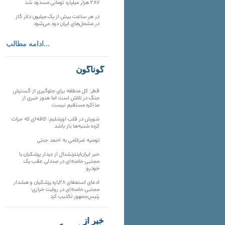
۲۸۷ هزار میلیارد تومانی مسدود شد
در هر ساعت بیش از یک میلیون دلار گاز
در مشعل‌های ایران دود می‌شود
ادامه مطالب...
گوناگون
قطر: کل منطقه برای جلوگیری از گسترش
جنگ در تلاش است اما هنوز خبری از
مذاکره مستقیم نیست
شورش در قلب اورشلیم؛ کافه‌ای که جرات
کرده شنبه‌ها باز باشد
توصیه ضرغامی به احمد جنتی
خبر ایران‌اینترنشنال از دیدار پزشکیان با
مجتبی خامنه‌ای در صندلی عقب یک
خودرو
ادعای استعفای ۲۸باره پزشکیان و هشدار
مجتبی خامنه‌ای در روایت خرازی؛
رئیس‌جمهور تکذیب کرد
خبر از