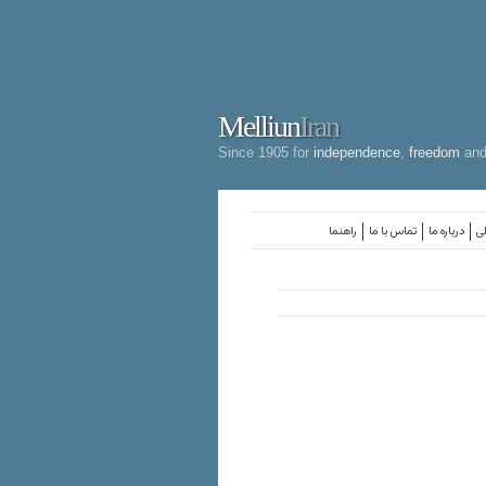
Melliun
Iran
Since 1905 for
independence
,
freedom
an
لی
درباره ما
تماس با ما
راهنما