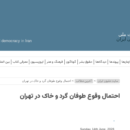
 ملی
ایران
d
democracy
in
Iran
مان‌ها
پیوندها
دیدگاه‌ها
حقوق بشر
گوناگون
فرهنگ و هنر
اپوزیسیون
معرفی کتاب
بین المل
سایت ملیون ایران
آخرین مطالب
>
> احتمال وقوع طوفان گرد و خاک در تهران
احتمال وقوع طوفان گرد و خاک در تهران
-
Sunday, 14th June, 2026