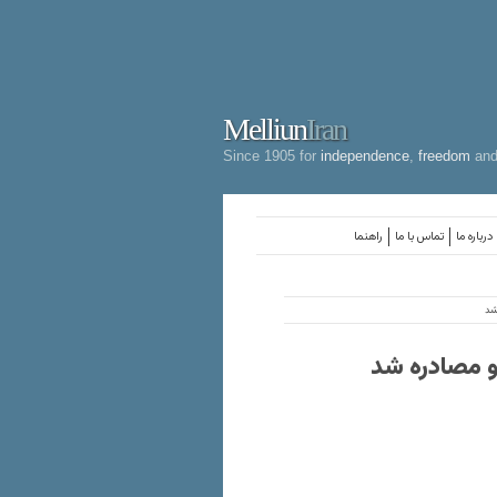
Melliun
Iran
Since 1905 for
independence
,
freedom
an
درباره ما
تماس با ما
راهنما
شد
و مصادره شد