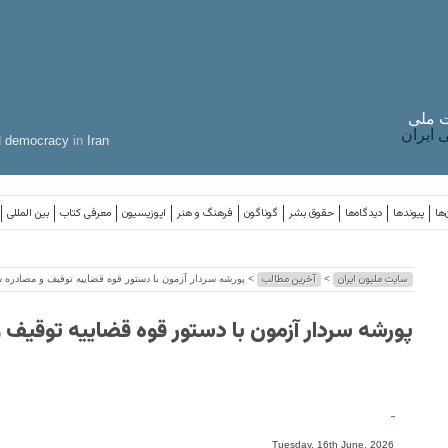
 ملی
ایران
d
democracy
in
Iran
‌ها
پیوندها
دیدگاه‌ها
حقوق بشر
گوناگون
فرهنگ و هنر
اپوزیسیون
معرفی کتاب
بین المللی
سایت ملیون ایران
آخرین مطالب
>
> پورشه سردار آزمون با دستور قوه قضاییه توقیف و مصادره 
پورشه سردار آزمون با دستور قوه قضاییه توقیف 
-
Tuesday, 16th June, 2026