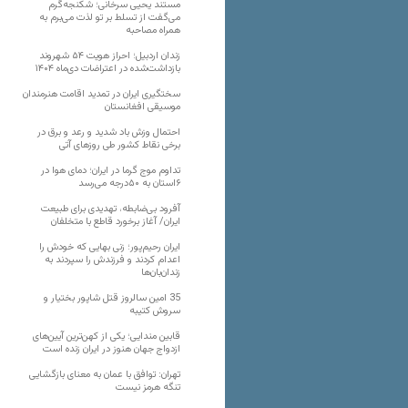
مستند یحیی سرخانی؛ شکنجه‌گرم
می‌گفت از تسلط بر تو لذت می‌برم به
همراه مصاحبه
زندان اردبیل؛ احراز هویت ۵۴ شهروند
بازداشت‌شده در اعتراضات دی‌ماه ۱۴۰۴
سختگیری ایران در تمدید اقامت هنرمندان
موسیقی افغانستان
احتمال وزش باد شدید و رعد و برق در
برخی نقاط کشور طی روزهای آتی
تداوم موج گرما در ایران؛ دمای هوا در
۶استان به ۵۰درجه می‌رسد
آفرود بی‌ضابطه، تهدیدی برای طبیعت
ایران/ آغاز برخورد قاطع با متخلفان
ایران رحیم‌پور؛ زنی بهایی که خودش را
اعدام کردند و فرزندش را سپردند به
زندان‌بان‌ها
35 امین سالروز قتل شاپور بختیار و
سروش کتیبه
قابین مندایی؛ یکی از کهن‌ترین آیین‌های
ازدواج جهان هنوز در ایران زنده است
تهران: توافق با عمان به معنای بازگشایی
تنگه هرمز نیست