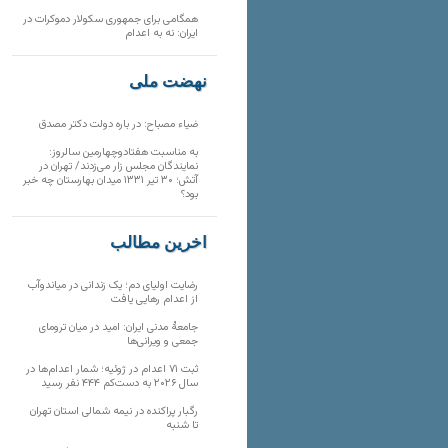
همگامی برای جمهوری سکولار دموکرات در
ایران: نه به اعدام
نهضت ملی
ضیاء مصباح: در باره دولت دکتر مصدق
به مناسبت هفتادوچهارمین سالروز:
نمایندگان مجلس زار می‌زدند/ تهران در
آتش؛ ۳۰ تیر ۱۳۳۱ میدان بهارستان چه خبر
بود؟
آخرین مطالب
رضایت اولیای دم؛ یک زندانی در میاندوآب
از اعدام رهایی یافت
جامعهٔ مدنی ایران: امید در میان ترومای
جمعی و ویرانی‌ها
ثبت ۷۱ اعدام در ژوئیه؛ شمار اعدام‌ها در
سال ۲۰۲۶ به دست‌کم ۴۴۴ نفر رسید
رگبار پراکنده در نیمه شمالی استان تهران
تا شنبه