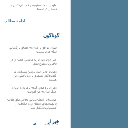
«اودیسه»؛ اسطوره در قاب آی‌مکس و
تسخیر گیشه‌ها
ادامه مطالب...
گوناگون
تهران: توافق با عمان به معنای بازگشایی
تنگه هرمز نیست
خبر «وخامت حال» مجتبی خامنه‌ای در
بالاترین سطوح نظام
مهرداد خدیر: پیام روشن پزشکیان در
گفت‌و‌گوی تصویری با مرد نامرئی: من
هستم!
مهرزاد بروجردی: آنچه ترور پدرم درباره
جنگ ایران به من آموخت
عربستان: ائتلاف دریایی دفاعی برای مقابله
با تهدیدهای منطقه‌ای و حفاظت از
کشتیرانی تشکیل شد
خبر از
تارنماهای دیگر