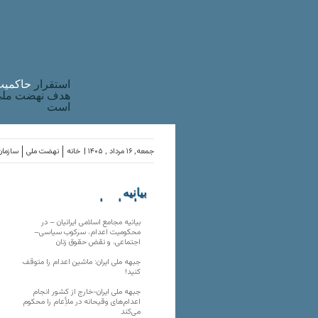
استقرار
حاکميت
هدف نهضت ملی 
است
جمعه, ۱۶ مرداد , ۱۴۰۵ |
خانه
نهضت ملی
سازمان
بیانیه
سازمان‌های
ملی
بیانیه مجامع اسلامی ایرانیان – در
محکومیت اعدام، سرکوب سیاسی–
اجتماعی، و نقض حقوق زنان
جبهه ملی ایران: ماشین اعدام را متوقف
کنید!
جبهه ملی ایران-خارج از کشور انجام
اعدام‌های وقیحانه در ملأِعام را محکوم
می‌کند