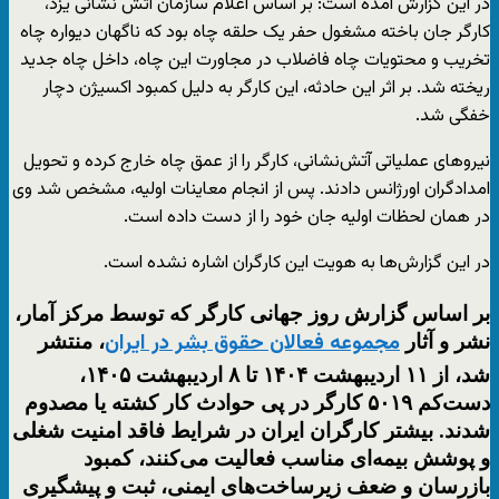
در این گزارش آمده است: بر اساس اعلام سازمان آتش نشانی یزد،
کارگر جان باخته مشغول حفر یک حلقه چاه بود که ناگهان دیواره چاه
تخریب و محتویات چاه فاضلاب در مجاورت این چاه، داخل چاه جدید
ریخته شد. بر اثر این حادثه، این کارگر به دلیل کمبود اکسیژن دچار
خفگی شد.
نیروهای عملیاتی آتش‌نشانی، کارگر را از عمق چاه خارج کرده و تحویل
امدادگران اورژانس دادند. پس از انجام معاینات اولیه، مشخص شد وی
در همان لحظات اولیه جان خود را از دست داده است.
در این گزارش‌ها به هویت این کارگران اشاره نشده است.
بر اساس گزارش‌ روز جهانی کارگر که توسط مرکز آمار،
نشر و آثار
، منتشر
مجموعه فعالان حقوق بشر در ایران
شد، از ۱۱ اردیبهشت ۱۴۰۴ تا ۸ اردیبهشت ۱۴۰۵،
دست‌کم ۵۰۱۹ کارگر در پی حوادث کار کشته یا مصدوم
شدند. بیشتر کارگران ایران در شرایط فاقد امنیت شغلی
و پوشش بیمه‌ای مناسب فعالیت می‌کنند، کمبود
بازرسان و ضعف زیرساخت‌های ایمنی، ثبت و پیشگیری