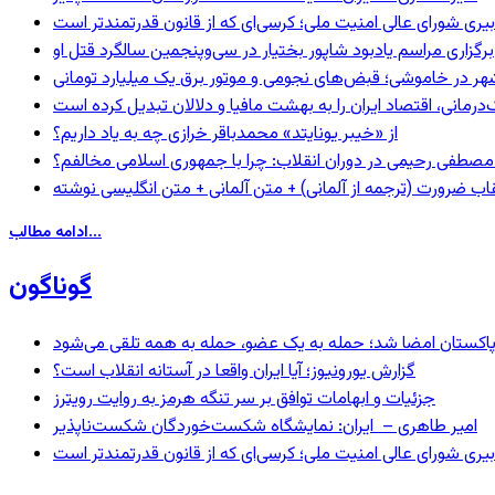
بیری شورای عالی امنیت ملی؛ کرسی‌ای که از قانون قدرتمندتر است
برگزاری مراسم یادبود شاپور بختیار در سی‌وپنجمین سالگرد قتل او
هر در خاموشی؛ قبض‌های نجومی و موتور برق یک میلیارد تومانی
رمانی، اقتصاد ایران را به بهشت مافیا و دلالان تبدیل کرده است
از «خیبر یونایتد» محمدباقر خرازی چه به یاد داریم؟
صطفی رحیمی در دوران انقلاب: چرا با جمهوری اسلامی مخالفم؟
اب ضرورت (ترجمه از آلمانی) + متن آلمانی + متن انگلیسی نوشته
ادامه مطالب...
گوناگون
و پاکستان امضا شد؛ حمله به یک عضو، حمله به همه تلقی می‌شود
گزارش یورونیوز؛ آیا ایران واقعا در آستانه انقلاب است؟
جزئیات و ابهامات توافق بر سر تنگه هرمز به روایت رویترز
امیر طاهری – ایران: نمایشگاه شکست‌خوردگان شکست‌ناپذیر
بیری شورای عالی امنیت ملی؛ کرسی‌ای که از قانون قدرتمندتر است