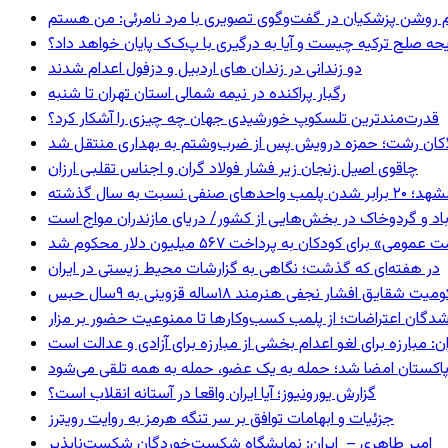
یحه صلح ترکیه چیست و آیا به درگیری با پ‌ک‌ک پایان خواهد داد؟
دو زندانی در زندان های اردبیل و دزفول اعدام شدند
رگبار پراکنده در نیمه شمالی استان تهران تا شنبه
قدرت‌مندترین تلسکوپ خورشیدی جهان چه چیزی را آشکار کرد؟
لاکان رشت؛ حمزه درویش پس از ضرب‌وشتم به بهداری منتقل شد
چاقوی اصیل زنجان زیر فشار فولاد گران و اجناس تقلبی ارزان
 برابر شدن پلمب واحدهای صنفی نسبت به سال گذشته
اد و گردوخاک در بخش‌هایی از کشور/ دریای مازندران مواج است
 برای کودکان به پرداخت ۵۶۷ میلیون دلار محکوم شد
در هفته‌ای که گذشت؛ نگاهی به گزارشات محیط زیستی در ایران
 شقایق افشار نجفی هنرمند ۱۸ساله قزوینی به ۹سال حبس
شدگان اعتراضات؛ از پلمب کسب‌وکارها تا ممنوعیت حضور بر مزار
: مبارزه برای لغو اعدام بخشی از مبارزه برای آزادی و عدالت است
و پاکستان امضا شد؛ حمله به یک عضو، حمله به همه تلقی می‌شود
گزارش یورونیوز؛ آیا ایران واقعا در آستانه انقلاب است؟
جزئیات و ابهامات توافق بر سر تنگه هرمز به روایت رویترز
امیر طاهری – ایران: نمایشگاه شکست‌خوردگان شکست‌ناپذیر