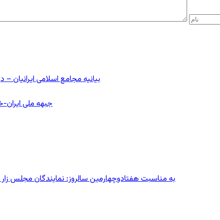
بیانیه مجامع اسلامی ایرانیان 
جبهه ملی ایران-خا
به مناسبت هفتادوچهارمین سالروز: نمایندگان مجلس زار می‌زدند/ تهران در آتش؛ ۳۰ تیر