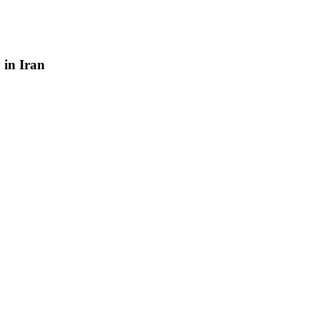
y
in
Iran