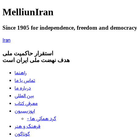
Melliun
Iran
Since 1905 for
independence
,
freedom
and
democrac
Iran
استقرار
حاکميت ملی
هدف نهضت ملی ایران است
راهنما
تماس با ما
درباره ما
بین المللی
معرفی کتاب
اپوزیسیون
- گرد همآئی ها
فرهنگ و هنر
گوناگون