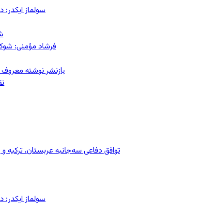
سولماز ایکدر: د
ش
فرشاد مؤمنی: شوک‌د
بازنشر نوشته معروف م
نق
توافق دفاعی سه‌جانبه عربستان، ترکیه 
سولماز ایکدر: د