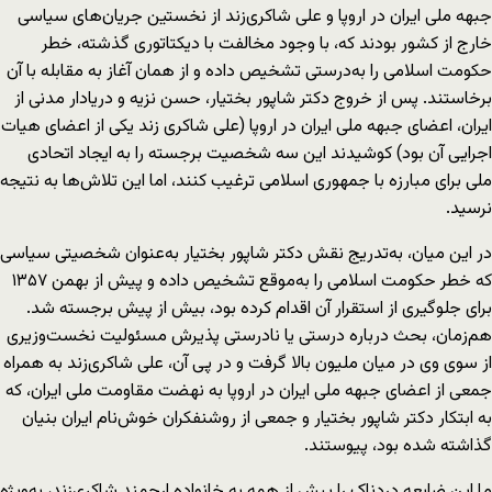
جبهه ملی ایران در اروپا و علی شاکری‌زند از نخستین جریان‌های سیاسی
خارج از کشور بودند که، با وجود مخالفت با دیکتاتوری گذشته، خطر
حکومت اسلامی را به‌درستی تشخیص داده و از همان آغاز به مقابله با آن
برخاستند. پس از خروج دکتر شاپور بختیار، حسن نزیه و دریادار مدنی از
ایران، اعضای جبهه ملی ایران در اروپا (علی شاکری زند یکی از اعضای هیات
اجرایی آن بود) کوشیدند این سه شخصیت برجسته را به ایجاد اتحادی
ملی برای مبارزه با جمهوری اسلامی ترغیب کنند، اما این تلاش‌ها به نتیجه
نرسید.
در این میان، به‌تدریج نقش دکتر شاپور بختیار به‌عنوان شخصیتی سیاسی
که خطر حکومت اسلامی را به‌موقع تشخیص داده و پیش از بهمن ۱۳۵۷
برای جلوگیری از استقرار آن اقدام کرده بود، بیش از پیش برجسته شد.
هم‌زمان، بحث درباره درستی یا نادرستی پذیرش مسئولیت نخست‌وزیری
از سوی وی در میان ملیون بالا گرفت و در پی آن، علی شاکری‌زند به همراه
جمعی از اعضای جبهه ملی ایران در اروپا به نهضت مقاومت ملی ایران، که
به ابتکار دکتر شاپور بختیار و جمعی از روشنفکران خوش‌نام ایران بنیان
گذاشته شده بود، پیوستند.
ما این ضایعه دردناک را پیش از همه به خانواده ارجمند شاکری‌زند، به‌ویژه