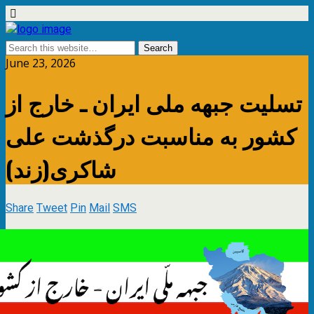
June 23, 2026
تسلیت جبهه ملی ایران ـ خارج از
کشور به مناسبت درگذشت علی
شاکری(زند)
Share
Tweet
Pin
Mail
SMS