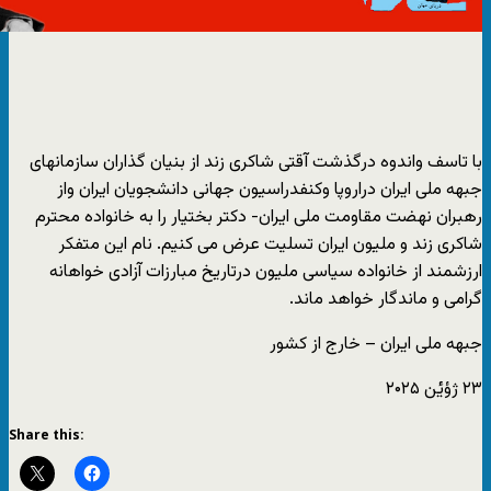
با تاسف واندوه درگذشت آقتی شاکری زند از بنیان گذاران سازمانهای
جبهه ملی ایران دراروپا وکنفدراسیون جهانی دانشجویان ایران واز
رهبران نهضت مقاومت ملی ایران- دکتر بختیار را به خانواده محترم
شاکری زند و ملیون ایران تسلیت عرض می کنیم. نام این متفکر
ارزشمند از خانواده سیاسی ملیون درتاریخ مبارزات آزادی خواهانه
گرامی و ماندگار خواهد ماند.
جبهه ملی ایران – خارج از کشور
۲۳ ژؤیٔن ۲۰۲۵
Share this: