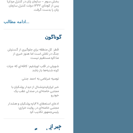
بخش سوم – سازمان زنان در کنترل مردان!
پس از کودتای ۱۳۳۲ دولت کنترل سازمان
زنان را بدست گرفت.
ادامه مطالب...
گوناگون
قطر: کل منطقه برای جلوگیری از گسترش
جنگ در تلاش است اما هنوز خبری از
مذاکره مستقیم نیست
شورش در قلب اورشلیم؛ کافه‌ای که جرات
کرده شنبه‌ها باز باشد
توصیه ضرغامی به احمد جنتی
خبر ایران‌اینترنشنال از دیدار پزشکیان با
مجتبی خامنه‌ای در صندلی عقب یک
خودرو
ادعای استعفای ۲۸باره پزشکیان و هشدار
مجتبی خامنه‌ای در روایت خرازی؛
رئیس‌جمهور تکذیب کرد
خبر از
تارنماهای دیگر