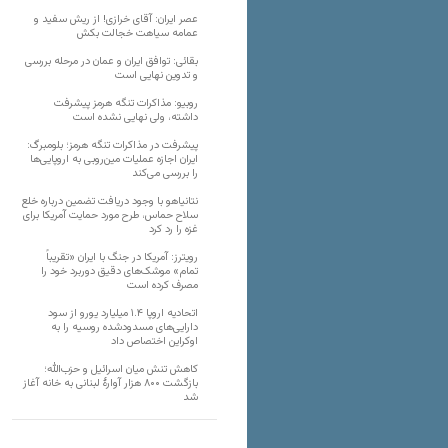
عصر ایران: آقای خرازی! از ریش سفید و
عمامه سیاهت خجالت بکش
بقائی: توافق ایران و عمان در مرحله بررسی
و تدوین نهایی است
روبیو: مذاکرات تنگه هرمز پیشرفت
داشته، ولی نهایی نشده است
پیشرفت در مذاکرات تنگه هرمز؛ بلومبرگ:
ایران اجازه عملیات مین‌روبی به اروپایی‌ها
را بررسی می‌کند
نتانیاهو با وجود دریافت تضمین درباره خلع
سلاح حماس، طرح مورد حمایت آمریکا برای
غزه را رد کرد
رویترز: آمریکا در جنگ با ایران «تقریباً
تمام» موشک‌های دقیق دوربرد خود را
مصرف کرده است
اتحادیه اروپا ۱.۴ میلیارد یورو از سود
دارایی‌های مسدودشده روسیه را به
اوکراین ‏اختصاص داد
کاهش تنش میان اسرائیل و حزب‌الله؛
بازگشت ۸۰۰ هزار آوارۀ لبنانی به خانه‌ آغاز
شد