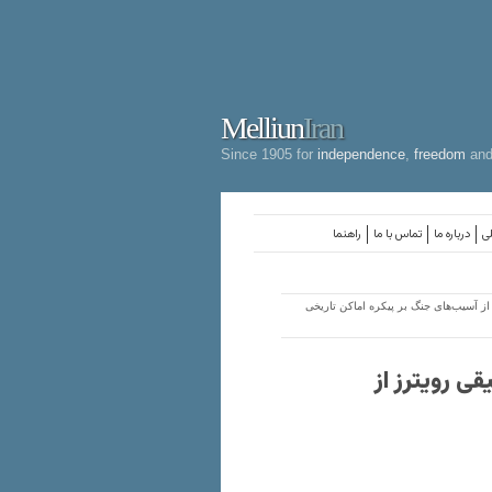
Melliun
Iran
Since 1905 for
independence
,
freedom
an
لی
درباره ما
تماس با ما
راهنما
ز آسیب‌های جنگ بر پیکره اماکن تاریخی
ی رویترز از