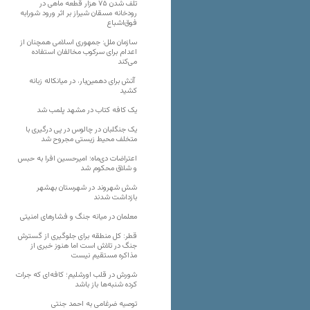
تلف شدن ۷۵ هزار قطعه ماهی در
رودخانه مسقان شیراز بر اثر ورود شورابه
فوق‌اشباع
سازمان ملل: جمهوری اسلامی همچنان از
اعدام برای سرکوب مخالفان استفاده
می‌کند
آتش برای دهمین‌بار، در میانکاله زبانه
کشید
یک کافه کتاب در مشهد پلمب شد
یک جنگلبان در چالوس در پی درگیری با
متخلف محیط زیستی مجروح شد
اعتراضات دی‌ماه؛ امیرحسین افرا به حبس
و شلاق محکوم شد
شش شهروند در شهرستان بهشهر
بازداشت شدند
معلمان در میانه جنگ و فشارهای امنیتی
قطر: کل منطقه برای جلوگیری از گسترش
جنگ در تلاش است اما هنوز خبری از
مذاکره مستقیم نیست
شورش در قلب اورشلیم؛ کافه‌ای که جرات
کرده شنبه‌ها باز باشد
توصیه ضرغامی به احمد جنتی