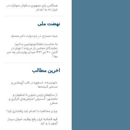
همگامی برای جمهوری سکولار دموکرات در
ایران: نه به اعدام
نهضت ملی
ضیاء مصباح: در باره دولت دکتر مصدق
به مناسبت هفتادوچهارمین سالروز:
نمایندگان مجلس زار می‌زدند/ تهران در
آتش؛ ۳۰ تیر ۱۳۳۱ میدان بهارستان چه خبر
بود؟
آخرین مطالب
«اودیسه»؛ اسطوره در قاب آی‌مکس و
تسخیر گیشه‌ها
از سکوهای پارس جنوبی تا اصفهان و
ماهشهر؛ گسترش اعتراض‌های کارگری و
صنفی
چرا بر مخالفت با اعدام باید پافشاری کرد؟
قوه قضائیه ایران رفع توقیف اموال سردار
آزمون را رد کرد