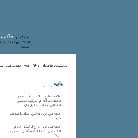
استقرار
حاکميت
هدف نهضت ملی 
است
پنجشنبه, ۱۵ مرداد , ۱۴۰۵ |
خانه
نهضت ملی
ساز
بیانیه
سازمان‌های
ملی
بیانیه مجامع اسلامی ایرانیان – در
محکومیت اعدام، سرکوب سیاسی–
اجتماعی، و نقض حقوق زنان
جبهه ملی ایران: ماشین اعدام را متوقف
کنید!
جبهه ملی ایران-خارج از کشور انجام
اعدام‌های وقیحانه در ملأِعام را محکوم
می‌کند