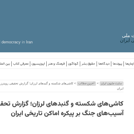
 ملی
ایران
d
democracy
in
Iran
مان‌ها
پیوندها
دیدگاه‌ها
حقوق بشر
گوناگون
فرهنگ و هنر
اپوزیسیون
معرفی کتاب
بین المل
سایت ملیون ایران
آخرین مطالب
>
> کاشی‌های شکسته و گنبدهای لرزان؛ گزارش تحقیقی رویترز ا
ایران
کاشی‌های شکسته و گنبدهای لرزان؛ گزارش تحقیق
آسیب‌های جنگ بر پیکره اماکن تاریخی ایران