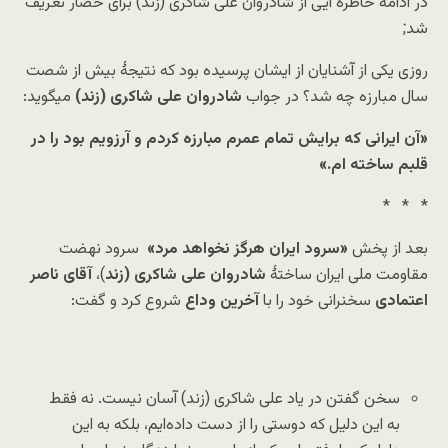
در ادامه خاطره ایی از شادروان علی شاکری (زند) برای حضار تعریف
شد;
روزی یکی از آشنایان از ایشان پرسیده بود که نتیجۀ بیش از شصت
سال مبارزه چه شد؟ در جواب
شادروان علی شاکری (زند)
میگوید:
«آن ایرانی که برایش تمام عمرم مبارزه کردم و آرزویم بود را در
قلبم ساخته ام.»
* * *
بعد از پخش
«سرود ایران هرگز نخواهد مرد»
سرود نهضت
مقاومت ملی ایران ساختۀ
شادروان علی شاکری (زند
)،
آقای ناصر
اعتمادی
سخنرانی خود را با
آخرین وداع
شروع کرد و گفت:
سخن گفتن در یاد علی شاکری (زند) آسان نیست. نه فقط
به این دلیل که دوستی را از دست داده‌ایم، بلکه به این