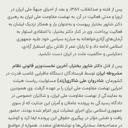
پس از فتنه و ضدانقلاب ۱۳۵۷، و بعد از احیای جبهۀ ملی ایران در
اروپا و مدتی فعالیت در آن، به نهضت مقاومت ملی ایران به رهبری
دکتر شاپور بختیار پیوست و به‌عنوان یار و همکار نزدیک ایشان به
فعالیت پرداخت. وی در کنار دکتر بختیار، با اعتقادی استوار به
آرمان‌های آزادی‌خواهانه به مبارزه سیاسی خود علیه جمهوری
اسلامی ادامه داد و تا پایان عمر از تلاش برای استقرار آزادی،
دمکراسی و حاکمیت ملت در ایران دست نکشید.
پس از قتل
دکتر شاپور بختیار، آخرین نخست‌وزیر قانونی نظام
مشروطه ایران
توسط فرستادگان دستگاه مافیایی غاصب قدرت در
کشورمان،
شادروان
علی شاکری‌
(
زند
)
مسئولیت ریاست هیئت
اجرایی نهضت مقاومت ملی ایران را بر عهده گرفت. وی همچنین
به نمایندگی از نهضت مقاومت ملی ایران، و شاکیان خصوصی در
دادگاه رسیدگی به پرونده عاملان و آمران این جنایت که از سوی
جمهوری اسلامی برای اجرای عملیات ترور اعزام شده بودند، حضور
یافت و نقشی مؤثر در پیگیری حقوقی این پرونده ایفا کرد و کوشید
در مصاحبه‌ها، سخنرانی‌ها و نوشته‌های متعدد، همواره از مواضع