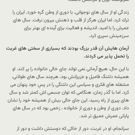
زندگى او از سال هاى نوجوانی، با دورى از وطن گره خورد. ایران را
ترك كرد، اما ایران هرگز از قلب و ذهنش بیرون نرفت. سال هاى
عمرش را با امید، اندیشه و فعالیت براى آینده اى بهتر براى
سرزمینش سپرى كرد.
آرمان هایش آن قدر بزرگ بودند كه بسیارى از سختى هاى غربت
را تحمل پذیر مى كردند.
با این حال، هیچ آرمانى نمى تواند جاى خالى خانواده را پر كند. او
همیشه دلتنگ فامیل و عزیزانش بود، هرچند سال هاى طولانى،
مشغله هاى فكرى و سیاسى این دلتنگى را در پسِ خود پنهان مى
كرد. اما با گذر زمان، هنگامى كه توان جسمى اش كمتر شد و سال
هاى پیرى از راه رسید، این جاى خالى بیش از همیشه خود را نشان
داد. دورى از وطن و دورى از خانواده ، زخمى بود كه در سال هاى
پایانى عمرش عمیق تر شد.
سرانجام، او در غربت، دور از خاكى كه دوستش داشت و دور از