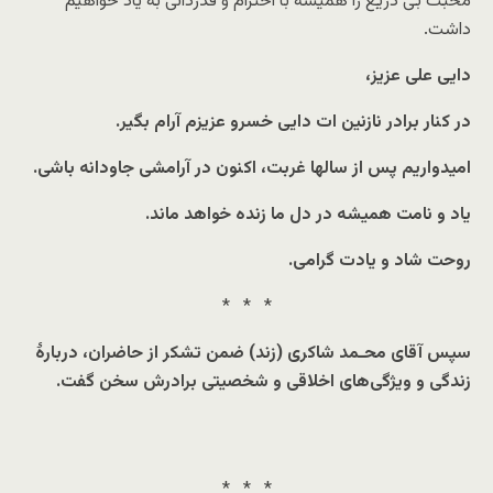
محبت بی دریغ را همیشه با احترام و قدردانی به یاد خواهیم
داشت.
دایى علی عزیز،
در كنار برادر نازنین ات دایی خسرو عزیزم آرام بگیر.
امیدواریم پس از سالها غربت، اكنون در آرامشى جاودانه باشى.
یاد و نامت همیشه در دل ما زنده خواهد ماند.
روحت شاد و یادت گرامى.
* * *
سپس
آقای محـمد شاکری (زند)
ضمن تشکر از حاضران، دربارهٔ
زندگی و ویژگی‌های اخلاقی و شخصیتی برادرش سخن گفت
.
* * *