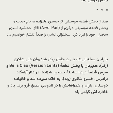
یادش گرامی باد.
* * *
بعد از پخش قطعه موسیقی اثر حسین علیزاده به نام حباب و
پخش قطعه موسیقی دیگری از (Arvo-Pärt) آقای جمشید اسدی
سخنان خود را ایراد کرد. سخنرانی ایشان را بعداَ انتشار خواهیم داد.
با پایان سخنرانی‌ها، تابوت حامل پیکر
شادروان علی شاکری
(زند)،
هم‌زمان با پخش قطعهٔ
Bella Ciao (Version Lenta)
و
سپس قطعهٔ
نی‌نوا
ساختهٔ حسین علیزاده، در کنار آرامگاه
برادرش،
خسرو شاکری (زند)
، به خاک سپرده شد و خانواده،
دوستان، یاران و همراهانش را در اندوهی عمیق فرو برد
.
یاد و
خاطره اش گرامی باد