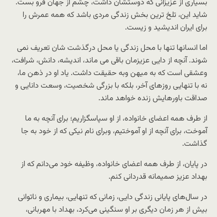
بسیارى از عزیزانى كه دوستشان داشت، چشم از جهان فرو بست.
شاید این، تلخ ترین بخش زندگى مردى باشد كه همه عمرش را
براى ایران اندیشید و زیست.
اما انسانها تنها با محل زندگى یا محل درگذشت شان تعریف نمى
شوند. آنچه از دایی عزیزمان باقى مى ماند، اندیشه، دانش، شرافت،
وعشقى است كه به میهن وبه حقیقت داشت. یاد او در ذهن ما،
نه با تنهایى روزهاى آخر، بلكه با بزرگى شخصیت، وسعت دانایى و
صداقت باورهایش زنده خواهد ماند.
از طرف همه اعضاى خانواده، از او سپاسگزاریم؛ براى آنچه به ما
آموخت، براى آنچه از او آموختیم، وبراى نام نیكى كه از خود به جا
گذاشت.
در پایان، از طرف همه اعضای خانواده، وظیفه خود می‌دانم كه از
بهداد عزیز صمیمانه قدردانی كنم.
در سال‌های پایانی زندگی دایی، زمانی که تنهایی، بیماری و ناتوانی
بیش از هر زمان دیگری بر او سنگینی می‌کرد، بهداد با مهربانی،