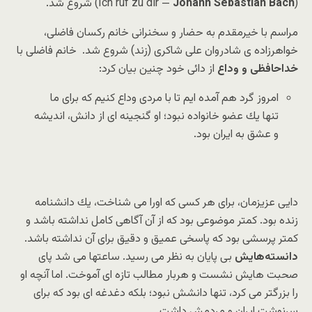
(
Johann Sebastian Bach
—
Ich ruf zu dir
) شروع شد.
مراسم با خیرمقدم به حضار و سخنرانی خانم رکسان فاضلی،
خواهرزاده ی شادروان علی شاکری (زند) شروع شد. خانم فاضلی با
خداحافظی و وداع
از دائی خود چنین بیان کرد:
امروز گرد هم آمده ایم تا با مردى وداع كنیم كه براى ما
تنها یك عضو خانواده نبود؛ او گنجینه اى از دانش، اندیشه
و عشق به ایران بود.
دایى عزیزمان، براى هر كسى كه اورا مى شناخت، یك دانشنامه
زنده بود. كمتر موضوعى بود كه از آن آگاهى كامل نداشته باشد و
كمتر پرسشى بود كه پاسخى عمیق و دقیق براى آن نداشته باشد.
دانسته‌هایش
بى پایان به نظر مى رسید. ساعتها مى شد پاى
صحبت هایش نشست و هربار مطالب تازه اى آموخت. اما آنچه او
را بزرگتر مى كرد، تنها دانشش نبود؛ بلكه دغدغه اى بود كه براى
سرنوشت ایران و مردمش داشت.