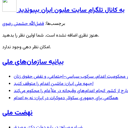
به کانال تلگرام سایت ملیون ایران بپیوندید
فضل‌الله حشمتی رضوی
برچسب‌ها:
هنوز نظری اضافه نشده است. شما اولین نظر را بدهید.
امکان نظر دهی وجود ندارد.
بیانیه سازمان‌های ملی
– در محکومیت اعدام، سرکوب سیاسی–اجتماعی، و نقض حقوق زنان
جبهه ملی ایران: ماشین اعدام را متوقف کنید!
رج از کشور انجام اعدام‌های وقیحانه در ملأِعام را محکوم می‌کند
همگامی برای جمهوری سکولار دموکرات در ایران: نه به اعدام
نهضت ملی
ضیاء مصباح: در باره دولت دکتر مصدق