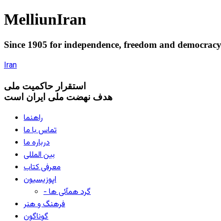
Melliun
Iran
Since 1905 for
independence
,
freedom
and
democrac
Iran
استقرار
حاکميت ملی
هدف نهضت ملی ایران است
راهنما
تماس با ما
درباره ما
بین المللی
معرفی کتاب
اپوزیسیون
- گرد همآئی ها
فرهنگ و هنر
گوناگون