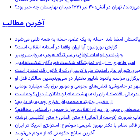
 ۱۳۳۱ میدان بهارستان چه خبر بود؟
آخرین مطالب
و پاکستان امضا شد؛ حمله به یک عضو، حمله به همه تلقی می‌شود
گزارش یورونیوز؛ آیا ایران واقعا در آستانه انقلاب است؟
جزئیات و ابهامات توافق بر سر تنگه هرمز به روایت رویترز
امیر طاهری – ایران: نمایشگاه شکست‌خوردگان شکست‌ناپذیر
بیری شورای عالی امنیت ملی؛ کرسی‌ای که از قانون قدرتمندتر است
برگزاری مراسم یادبود شاپور بختیار در سی‌وپنجمین سالگرد قتل او
هر در خاموشی؛ قبض‌های نجومی و موتور برق یک میلیارد تومانی
رمانی، اقتصاد ایران را به بهشت مافیا و دلالان تبدیل کرده است
از «خیبر یونایتد» محمدباقر خرازی چه به یاد داریم؟
صطفی رحیمی در دوران انقلاب: چرا با جمهوری اسلامی مخالفم؟
اب ضرورت (ترجمه از آلمانی) + متن آلمانی + متن انگلیسی نوشته
ائم مقام با دکتر بهروز شریفی؛ موضوع: استراتژی امریکا در ایران
آخرین سلاح حکومتی که از مردم می‌ترسد