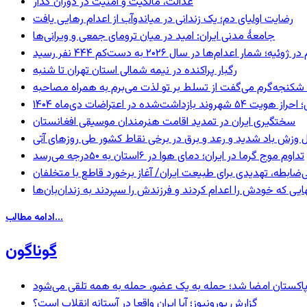
عدالت، مالکیت و امنیت در دوران گذار
رضایت اولیای دم؛ یک زندانی در میاندوآب از اعدام رهایی یافت
جامعهٔ مدنی ایران: امید در میان ترومای جمعی و ویرانی‌ها
رگبار پراکنده در نیمه شمالی استان تهران تا شنبه
کنجه‌گرم می‌گفت از تسلط بر تو لذت می‌برم به همراه مصاحبه
ند بازداشت‌شده در اعتراضات دی‌ماه ۱۴۰۴
سختگیری ایران در تمدید اقامت هنرمندان موسیقی افغانستان
 وزش باد شدید و رعد و برق در برخی نقاط کشور طی روزهای آتی
تداوم موج گرما در ایران؛ دمای هوا در ۶استان به ۵۰درجه می‌رسد
ی‌ضابطه، تهدیدی برای طبیعت ایران/ آغاز برخورد قاطع با متخلفان
بهایی که خودش را اعدام کردند و فرزندش را سپردند به زندان‌بان‌ها
ادامه مطالب...
گوناگون
و پاکستان امضا شد؛ حمله به یک عضو، حمله به همه تلقی می‌شود
گزارش یورونیوز؛ آیا ایران واقعا در آستانه انقلاب است؟