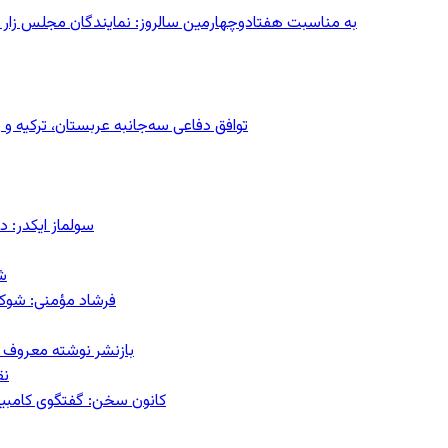
به مناسبت هفتادوچهارمین سالروز: نمایندگان مجلس زار می‌زدند/ تهران در آتش؛ ۳۰ تیر
توافق دفاعی سه‌جانبه عربستان، ترکیه 
سولماز ایکدر: د
ش
فرشاد مؤمنی: شوک‌د
بازنشر نوشته معروف م
نق
کانون سخن: گفتگوی کامبیز ق