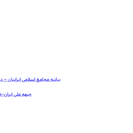
بیانیه مجامع اسلامی ایرانیان 
جبهه ملی ایران-خا