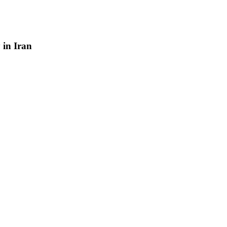
y
in
Iran