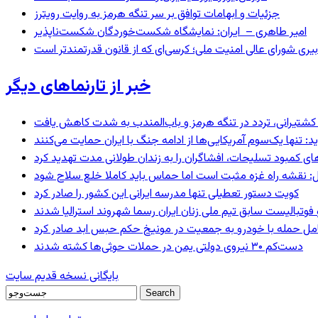
جزئیات و ابهامات توافق بر سر تنگه هرمز به روایت رویترز
امیر طاهری – ایران: نمایشگاه شکست‌خوردگان شکست‌ناپذیر
بیری شورای عالی امنیت ملی؛ کرسی‌ای که از قانون قدرتمندتر است
خبر از تارنماهای دیگر
ای کشتیرانی، تردد در تنگه هرمز و باب‌المندب به شدت کاهش یافت
 تنها یک‌سوم آمریکایی‌ها از ادامه جنگ با ایران حمایت می‌کنند
های کمبود تسلیحات، افشاگران را به زندان طولانی مدت تهدید کرد
: نقشه راه غزه مثبت است اما حماس باید کاملا خلع سلاح شود
کویت دستور تعطیلی تنها مدرسه ایرانی این کشور را صادر کرد
 فوتبالیست سابق تیم ملی زنان ایران رسما شهروند استرالیا شدند
عامل حمله با خودرو به جمعیت در مونیخ حکم حبس ابد صادر کرد
دست‌کم ۳۰ نیروی دولتی یمن در حملات حوثی‌ها کشته شدند
بایگانی نسخه قدیم سایت