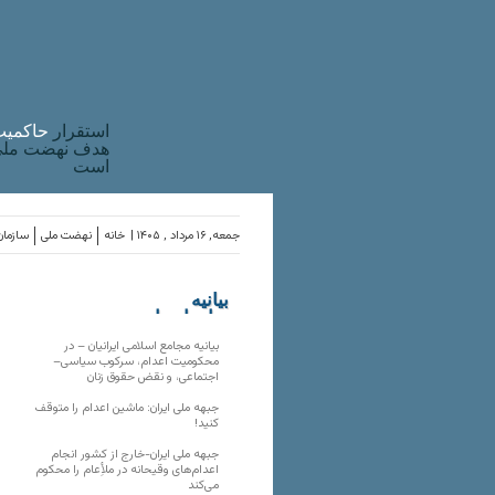
استقرار
حاکميت
هدف نهضت ملی 
است
جمعه, ۱۶ مرداد , ۱۴۰۵ |
خانه
نهضت ملی
سازمان
بیانیه
سازمان‌های
ملی
بیانیه مجامع اسلامی ایرانیان – در
محکومیت اعدام، سرکوب سیاسی–
اجتماعی، و نقض حقوق زنان
جبهه ملی ایران: ماشین اعدام را متوقف
کنید!
جبهه ملی ایران-خارج از کشور انجام
اعدام‌های وقیحانه در ملأِعام را محکوم
می‌کند