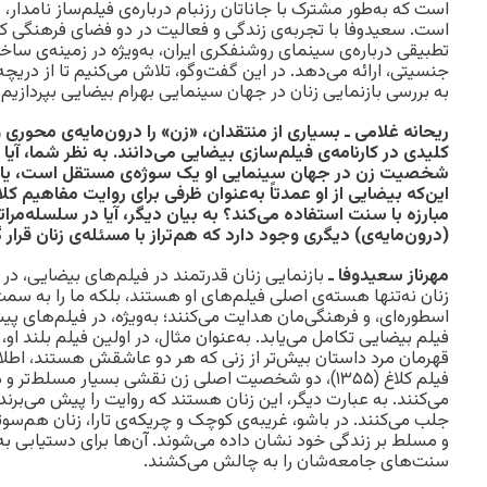
است که به‌طور مشترک با جاناتان رزنبام درباره‌ی فیلم‌ساز نامدار
است. سعیدوفا با تجربه‌ی زندگی و فعالیت در دو فضای فرهنگی کا
تطبیقی درباره‌ی سینمای روشنفکری ایران، به‌ویژه در زمینه‌ی ساخ
جنسیتی، ارائه می‌دهد. در این گفت‌وگو، تلاش می‌کنیم تا از دری
به بررسی بازنمایی زنان در جهان سینمایی بهرام بیضایی بپردازیم.
ریحانه غلامی ـ بسیاری از منتقدان، «زن» را درون‌مایه‌ی محوری 
کلیدی در کارنامه‌ی فیلم‌سازی بیضایی می‌دانند. به نظر شما، آیا
شخصیت زن در جهان سینمایی او یک سوژه‌ی مستقل است، یا
این‌که بیضایی از او عمدتاً به‌عنوان ظرفی برای روایت مفاهیم کل
مبارزه با سنت استفاده می‌کند؟ به بیان دیگر، آیا در سلسله‌مر
(درون‌مایه‌ی) دیگری وجود دارد که هم‌تراز با مسئله‌ی زنان قرار گی
مهرناز سعیدوفا ـ
بازنمایی زنان قدرتمند در فیلم‌های بیضایی، در
زنان نه‌تنها هسته‌ی اصلی فیلم‌های او هستند، بلکه ما را به سم
اسطوره‌ای، و فرهنگی‌مان هدایت می‌کنند؛ به‌ویژه، در فیلم‌های پی
قهرمان مرد داستان بیش‌تر از زنی که هر دو عاشقش هستند، اطلاع
فیلم کلاغ (۱۳۵۵)، دو شخصیت اصلی زن نقشی بسیار مسلط‌
می‌کنند. به عبارت دیگر، این زنان هستند که روایت را پیش می‌برند 
جلب می‌کنند. در باشو، غریبه‌ی کوچک و چریکه‌ی تارا، زنان هم‌سوت
و مسلط بر زندگی خود نشان داده می‌شوند. آن‌ها برای دستیابی ب
سنت‌های جامعه‌شان را به چالش می‌کشند.