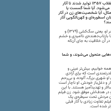
) که پیش از انقلاب ۱۳۵۷ تولید شدند تا آثار
 می‌شود. آیا شما گسست یا
ثال، آیا شخصیت‌های زن در آثار
نان اسطوره‌ای و کهن‌الگویی آثار
سند؟
به نظر من، تغییر سبک و دگرگونی شخصیت‌های زن در دو فیلم آخر او، یعنی سگ‌کشی (۱۳۷۹) و
ین فیلم‌ها بازتاب‌دهنده‌ی ناامیدی و خشم
ر آن خلاقیت به جای آن‌که
هایی متحول می‌شوند، و شما
ه خوابیم، بیش‌تر عینی و
رتمندی است که برای آزادی
 او شهری بزرگ، آلوده، و بی‌رحم
ار و دغل‌باز خودش. او ناچار است
لار و تهدیدآمیز هستند. با این
 در هدف‌اش موفق شود. زن فیلم
ران مردش تحت سیطره‌ی یک
م تفاوت زیادی با آثار قبلی
‌تر شده است.