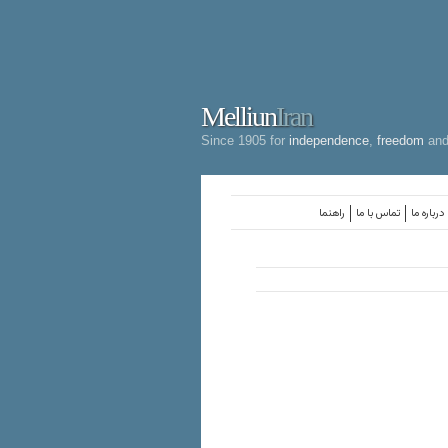
Melliun
Iran
Since 1905 for
independence
,
freedom
an
درباره ما
تماس با ما
راهنما