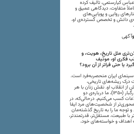
، عباس کیارستمی، تالیف کرده
ملاً متفاوت، دیدگاهی عمیق و
تارهای روایی و پویایی‌های
چه‌ی دانش و تخصص گسترده‌ی او،
و
آگهی
ان‌تری مثل تاریخ، هویت، و
اتب فکری او، موتیف
رد یا حتی فراتر از آن برود؟
 سینمای ایران منحصربه‌فرد است.
ت درک ریشه‌های تاریخی،
ش از انقلاب او. نقش زنان با هر
فیلم بیضایی تکامل می‌یابد. به‌عنوان مثال، در اولین فیلم بلند او، رگبار (۱۳۵۰)، ما درباره‌ی دو
ات کسب می‌کنیم. در‌حالی‌که، در
تر و محوری‌تر از شخصیت‌های مرد ایفا
و توجه ما را به تاریخ گذشته‌مان
ر با طبیعت، مستقل‌تر، قدرتمندتر،
ه اهداف و خواسته‌های خود،