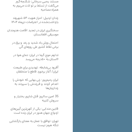
مستند یحیی سرخانی؛ شکنجه‌گرم
می‌گفت از تسلط بر تو لذت می‌برم به
همراه مصاحبه
زندان اردبیل؛ احراز هویت ۵۴ شهروند
بازداشت‌شده در اعتراضات دی‌ماه ۱۴۰۴
سختگیری ایران در تمدید اقامت هنرمندان
موسیقی افغانستان
احتمال وزش باد شدید و رعد و برق در
برخی نقاط کشور طی روزهای آتی
تداوم موج گرما در ایران؛ دمای هوا در
۶استان به ۵۰درجه می‌رسد
آفرود بی‌ضابطه، تهدیدی برای طبیعت
ایران/ آغاز برخورد قاطع با متخلفان
ایران رحیم‌پور؛ زنی بهایی که خودش را
اعدام کردند و فرزندش را سپردند به
زندان‌بان‌ها
35 امین سالروز قتل شاپور بختیار و
سروش کتیبه
قابین مندایی؛ یکی از کهن‌ترین آیین‌های
ازدواج جهان هنوز در ایران زنده است
تهران: توافق با عمان به معنای بازگشایی
تنگه هرمز نیست