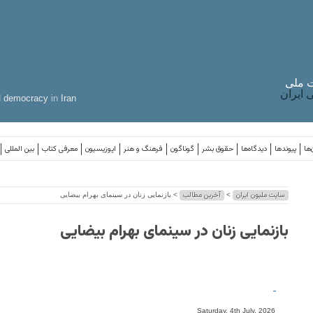
 ملی
ایران
d
democracy
in
Iran
‌ها
پیوندها
دیدگاه‌ها
حقوق بشر
گوناگون
فرهنگ و هنر
اپوزیسیون
معرفی کتاب
بین المللی
سایت ملیون ایران
آخرین مطالب
>
> بازنمایی زنان در سینمای بهرام بیضایی
بازنمایی زنان در سینمای بهرام بیضایی
-
Saturday, 4th July, 2026