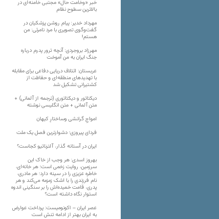
خبر «وخامت حال» مجتبی خامنه‌ای در
بالاترین سطوح نظام
مهرداد خدیر: پیام روشن پزشکیان در
گفت‌و‌گوی تصویری با مرد نامرئی: من
هستم!
مهرزاد بروجردی: آنچه ترور پدرم درباره
جنگ ایران به من آموخت
عربستان: ائتلاف دریایی دفاعی برای مقابله
با تهدیدهای منطقه‌ای و حفاظت از
کشتیرانی تشکیل شد
دیکتاتور و دیکتاتوری (ترجمه از آلمانی) +
متن آلمانی + متن انگلیسی نوشته
‌امواجِ گرانشی وساختارِ کیهان
فردای پیروزی؛ دشوارترین فصل یک ملت
ایران در آستانه گذار، آلترناتیو کجاست؟
بهروز اسدی: هر وجب از خاک‌ این
سرزمین، روایت زخمی است؛ هر خانه‌ای،
خاطره عزیزی را در سینه دارد؛ هر مادری،
نام فرزندی را با اشک زمزمه می‌کند و هر
پدری، قامت خمیده‌اش را بر سنگینی اندوه
استوار نگاه داشته است؟
عصر ایران – اکونومیست: پرداخت عوارض
به ایران بهتر از ادامه تنش است