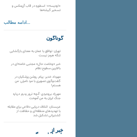
«اودیسه»؛ اسطوره در قاب آی‌مکس و
تسخیر گیشه‌ها
ادامه مطالب...
گوناگون
تهران: توافق با عمان به معنای بازگشایی
تنگه هرمز نیست
خبر «وخامت حال» مجتبی خامنه‌ای در
بالاترین سطوح نظام
مهرداد خدیر: پیام روشن پزشکیان در
گفت‌و‌گوی تصویری با مرد نامرئی: من
هستم!
مهرزاد بروجردی: آنچه ترور پدرم درباره
جنگ ایران به من آموخت
عربستان: ائتلاف دریایی دفاعی برای مقابله
با تهدیدهای منطقه‌ای و حفاظت از
کشتیرانی تشکیل شد
خبر از
تارنماهای دیگر