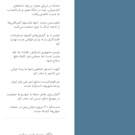
حادثه در دریای عمان؛ بر پایه داده‌های
کشتیرانی، تردد در تنگه هرمز و باب‌المندب
به شدت کاهش یافت
نظرسنجی جدید: تنها یک‌سوم آمریکایی‌ها
از ادامه جنگ با ایران حمایت می‌کنند
ترامپ با رد گزارش‌های کمبود تسلیحات،
افشاگران را به زندان طولانی مدت تهدید
کرد
رئیس‌ جمهوری اسرائیل: نقشه راه غزه
مثبت است اما حماس باید کاملا خلع
سلاح شود
کویت دستور تعطیلی تنها مدرسه ایرانی
این کشور را صادر کرد
دو فوتبالیست سابق تیم ملی زنان ایران
رسما شهروند استرالیا شدند
آلمان برای عامل حمله با خودرو به جمعیت
در مونیخ حکم حبس ابد صادر کرد
دست‌کم ۳۰ نیروی دولتی یمن در حملات
حوثی‌ها کشته شدند
بایگانی نسخه قدیم سایت