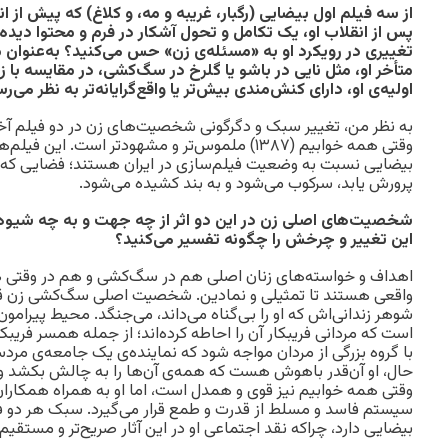
از سه فیلم اول بیضایی (
رگبار
،
غریبه و مه
، و
کلاغ
پس از انقلاب او، یک تکامل و تحول آشکار در فرم و محتوا دیده
تغییری در رویکرد او به «مسئله‌ی زن» حس می‌کنید؟ به‌عنوان م
متأخر او، مثل نایی در
باشو
یا گلرخ در
سگ‌کشی
، در مقایسه با ز
اولیه‌ی او، دارای کنش‌مندی بیش‌تر یا واقع‌گرایانه‌تر به نظر می‌ر
وقتی همه خوابیم (۱۳۸۷) ملموس‌تر و مشهودتر است. ا
بیضایی نسبت به وضعیت فیلم‌سازی در ایران هستند؛ فضایی که د
پرورش یابد، سرکوب می‌شود و به بند کشیده می‌شود.
شخصیت‌های اصلی زن در این دو اثر از چه جهت و به چه شیوه‌
این تغییر و چرخش را چگونه تفسیر می‌کنید؟
اهداف و خواسته‌های زنان اصلی هم در سگ‌کشی و هم در وقتی هم
واقعی هستند تا تمثیلی و نمادین. شخصیت اصلی سگ‌کشی زن قد
شوهر زندانی‌اش که او را بی‌گناه می‌داند، می‌جنگد. محیط پیرامون
است که مردانی فریبکار آن را احاطه کرده‌اند؛ از جمله همسر فریبک
با گروه بزرگی از مردان مواجه شود که نماینده‌ی یک جامعه‌ی مردسا
حال، او آن‌قدر باهوش هست که همه‌ی آن‌ها را به چالش بکشد و
وقتی همه خوابیم نیز قوی و همدل است، اما او به همراه همکا
سیستم فاسد و مسلط از قدرت و طمع قرار می‌گیرد. سبک هر دو فیل
بیضایی دارد، چراکه نقد اجتماعی او در این آثار صریح‌تر و مستقیم