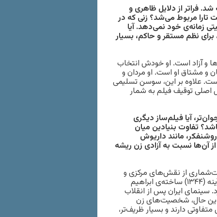
د که پس از انقلاب ۱۳۵۷ توقیف شد. فراتر از دلایل ظاهری و
تارا مربوط می‌شد؟ زنی که در
 زمانه‌ی خود نمی‌دهد. آیا
 برای نظم مستقر و حاکم، بسیار
رها و آزاد است. او خودش انتخاب
ن و مشتاق او است. او مردان و
ت. علاوه بر این، سوسن تسلیمی
یل اصلی توقیف فیلم به شمار
ان‌تر، آیا فیلم‌ساز دیگری
اشد؟ تفاوت بنیادین میان
روشنفکر، مانند داریوش
ز آن‌ها نسبت به آزادی زن ریشه
۱۳۴۰ و ۱۳۵۰، نمونه‌های انگشت‌شماری از نقش‌های مرکزی و
محوری زنان دارد. از موارد شاخص، می‌توان به فیلم‌های خشت و آینه (۱۳۴۴) ساخته‌ی ابراهیم
 اشاره کرد. سینمای ایران پس از انقلاب
ا این حال، شخصیت‌های زن
متفاوتی دارند و بسیار ظریف‌تر،