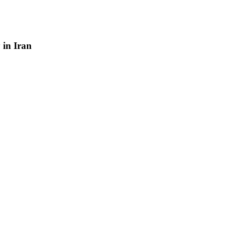
y
in
Iran