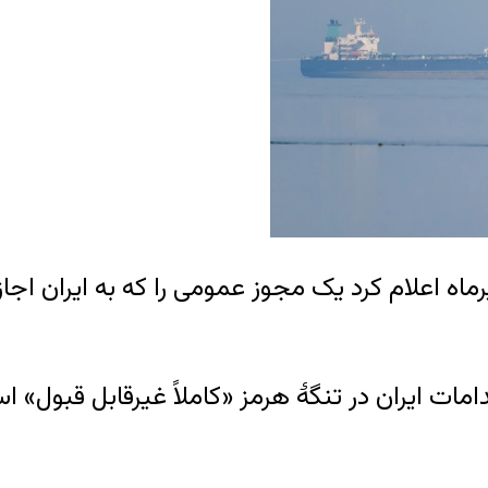
ت خزانه‌داری ایالات متحده روز سه‌شنبه ۱۶ تیرماه اعلام کرد یک مجوز عمو
ات ایران در تنگهٔ هرمز «کاملاً غیرقابل قبول» ا