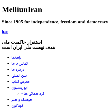
Melliun
Iran
Since 1905 for
independence
,
freedom
and
democrac
Iran
استقرار
حاکميت ملی
هدف نهضت ملی ایران است
راهنما
تماس با ما
درباره ما
بین المللی
معرفی کتاب
اپوزیسیون
- گرد همآئی ها
فرهنگ و هنر
گوناگون