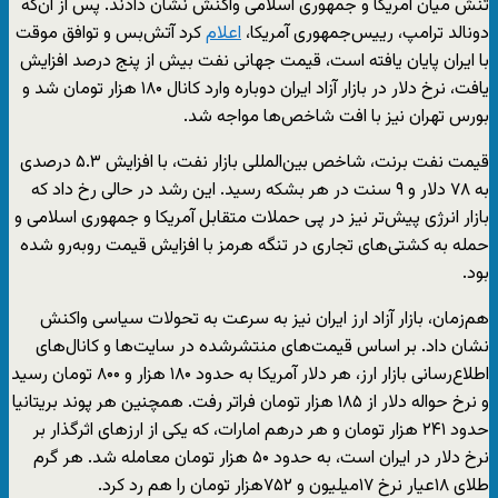
تنش میان آمریکا و جمهوری اسلامی واکنش نشان دادند. پس از آن‌که
دونالد ترامپ، رییس‌جمهوری آمریکا،
اعلام
کرد آتش‌بس و توافق موقت
با ایران پایان یافته است، قیمت جهانی نفت بیش از پنج درصد افزایش
یافت، نرخ دلار در بازار آزاد ایران دوباره وارد کانال ۱۸۰ هزار تومان شد و
بورس تهران نیز با افت شاخص‌ها مواجه شد.
قیمت نفت برنت، شاخص بین‌المللی بازار نفت، با افزایش ۵.۳ درصدی
به ۷۸ دلار و ۹ سنت در هر بشکه رسید. این رشد در حالی رخ داد که
بازار انرژی پیش‌تر نیز در پی حملات متقابل آمریکا و جمهوری اسلامی و
حمله به کشتی‌های تجاری در تنگه هرمز با افزایش قیمت روبه‌رو شده
بود.
هم‌زمان، بازار آزاد ارز ایران نیز به سرعت به تحولات سیاسی واکنش
نشان داد. بر اساس قیمت‌های منتشرشده در سایت‌ها و کانال‌های
اطلاع‌رسانی بازار ارز، هر دلار آمریکا به حدود ۱۸۰ هزار و ۸۰۰ تومان رسید
و نرخ حواله دلار از ۱۸۵ هزار تومان فراتر رفت. همچنین هر پوند بریتانیا
حدود ۲۴۱ هزار تومان و هر درهم امارات، که یکی از ارزهای اثرگذار بر
نرخ دلار در ایران است، به حدود ۵۰ هزار تومان معامله شد. هر گرم
طلای ۱۸عیار نرخ ۱۷میلیون و ۷۵۲هزار تومان را هم رد کرد.