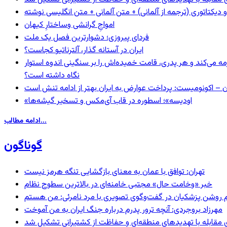
و دیکتاتوری (ترجمه از آلمانی) + متن آلمانی + متن انگلیسی نوشته
‌امواجِ گرانشی وساختارِ کیهان
فردای پیروزی؛ دشوارترین فصل یک ملت
ایران در آستانه گذار، آلترناتیو کجاست؟
مه می‌کند و هر پدری، قامت خمیده‌اش را بر سنگینی اندوه استوار
نگاه داشته است؟
ن – اکونومیست: پرداخت عوارض به ایران بهتر از ادامه تنش است
«اودیسه»؛ اسطوره در قاب آی‌مکس و تسخیر گیشه‌ها
ادامه مطالب...
گوناگون
تهران: توافق با عمان به معنای بازگشایی تنگه هرمز نیست
خبر «وخامت حال» مجتبی خامنه‌ای در بالاترین سطوح نظام
مهرزاد بروجردی: آنچه ترور پدرم درباره جنگ ایران به من آموخت
ای مقابله با تهدیدهای منطقه‌ای و حفاظت از کشتیرانی تشکیل شد