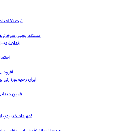
ثبت ۷۱ اعدام در ژوئیه؛ شمار اعدام‌ها در سال ۲۰۲۶ به دست‌کم ۴۴۴ نفر رسید
مستند یحیی سرخانی؛ ش
زندان اردبیل؛ احراز هویت ۵۴ شهرو
احتمال
آفرود ب
ایران رحیم‌پور؛ زنی 
قابین مندایی
مهرداد خدیر: پیام روشن پزشکیان در گفت‌و‌گوی تصویری با مرد نامرئی: من هستم!
عربستان: ائتلاف دریایی دفاعی بر