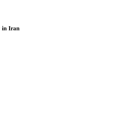
y
in
Iran