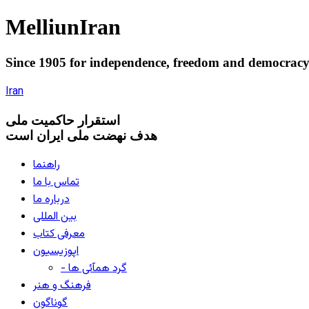
Melliun
Iran
Since 1905 for
independence
,
freedom
and
democrac
Iran
استقرار
حاکميت ملی
هدف نهضت ملی ایران است
راهنما
تماس با ما
درباره ما
بین المللی
معرفی کتاب
اپوزیسیون
- گرد همآئی ها
فرهنگ و هنر
گوناگون