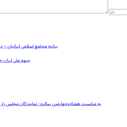
بیانیه مجامع اسلامی ایرانیان 
جبهه ملی ایران-خا
به مناسبت هفتادوچهارمین سالروز: نمایندگان مجلس زار می‌زدند/ تهران در آتش؛ ۳۰ تیر