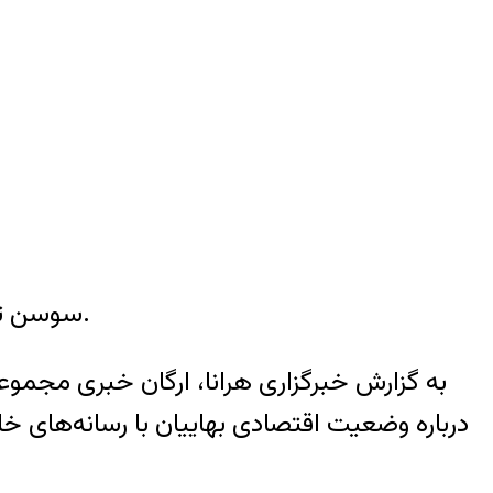
«سوسن تبیانیان» شهروند بهایی برای گذراندن محکومیت یک ساله خود به زندان رفت.
به گزارش خبرگزاری هرانا، ارگان خبری مجمو