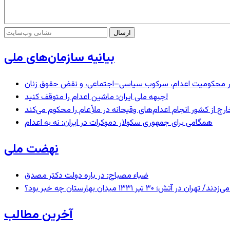
بیانیه سازمان‌های ملی
– در محکومیت اعدام، سرکوب سیاسی–اجتماعی، و نقض حقوق زنان
جبهه ملی ایران: ماشین اعدام را متوقف کنید!
رج از کشور انجام اعدام‌های وقیحانه در ملأِعام را محکوم می‌کند
همگامی برای جمهوری سکولار دموکرات در ایران: نه به اعدام
نهضت ملی
ضیاء مصباح: در باره دولت دکتر مصدق
 ۱۳۳۱ میدان بهارستان چه خبر بود؟
آخرین مطالب