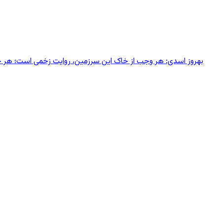
بهروز اسدی: هر وجب از خاک‌ این سرزمین، روایت زخمی است؛ هر خانه‌