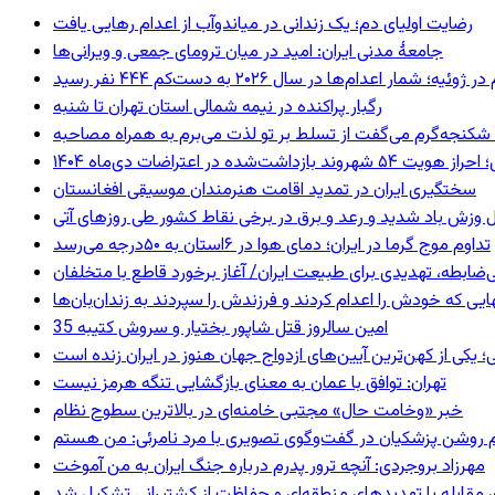
رضایت اولیای دم؛ یک زندانی در میاندوآب از اعدام رهایی یافت
جامعهٔ مدنی ایران: امید در میان ترومای جمعی و ویرانی‌ها
رگبار پراکنده در نیمه شمالی استان تهران تا شنبه
کنجه‌گرم می‌گفت از تسلط بر تو لذت می‌برم به همراه مصاحبه
ند بازداشت‌شده در اعتراضات دی‌ماه ۱۴۰۴
سختگیری ایران در تمدید اقامت هنرمندان موسیقی افغانستان
 وزش باد شدید و رعد و برق در برخی نقاط کشور طی روزهای آتی
تداوم موج گرما در ایران؛ دمای هوا در ۶استان به ۵۰درجه می‌رسد
ی‌ضابطه، تهدیدی برای طبیعت ایران/ آغاز برخورد قاطع با متخلفان
بهایی که خودش را اعدام کردند و فرزندش را سپردند به زندان‌بان‌ها
35 امین سالروز قتل شاپور بختیار و سروش کتیبه
؛ یکی از کهن‌ترین آیین‌های ازدواج جهان هنوز در ایران زنده است
تهران: توافق با عمان به معنای بازگشایی تنگه هرمز نیست
خبر «وخامت حال» مجتبی خامنه‌ای در بالاترین سطوح نظام
مهرزاد بروجردی: آنچه ترور پدرم درباره جنگ ایران به من آموخت
ای مقابله با تهدیدهای منطقه‌ای و حفاظت از کشتیرانی تشکیل شد