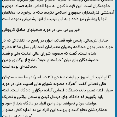
حکومتگران است. این قوه تا کنون نه تنها اقدامی علیه فساد، دزدی و
آدمکشی قدرتمداران جمهوری اسلامی نکرده، بلکه با برخورد به مخالفان
آنها را پوشش نیز داده و به این ترتیب از آنها پشتیبانی نموده است.
خبر بی بی سی در مورد صحبتهای صادق لاریجانی:
صادق لاریجانی، رئیس قوه قضائیه ایران در پاسخ به انتقاداتی که در
مورد حصر بدون محاکمه رهبران معترضان انتخاباتی سال ۱۳۸۸ مطرح
شده است، گفت که مصوبه شورای عالی امنیت ملی و قصد
حصرشدگان برای بیان “حرف‌های خود”، مانع از برگزاری چنین
محاکمه‌ای بوده است.
آقای لاریجانی امروز چهارشنبه ۱۰ دی (۳۱ دسامبر) در جلسه مسئولان
عالی قضائی گفت: “هرگاه مصوبه شورای عالی امنیت ملی در مورد
سران فتنه تغییر یابد، دستگاه قضایی آماده برگزاری دادگاه است. البته
باید بگوییم که دادگاه جای درددل کردن و سخن پراکنی و تحریک
عواطف مردم نخواهد بود و این افراد در دادگاه باید از خود و
عملکردشان دفاع کنند و پرونده این افراد نیز به اندازه کافی مملو از
موارد اتهامی است”.