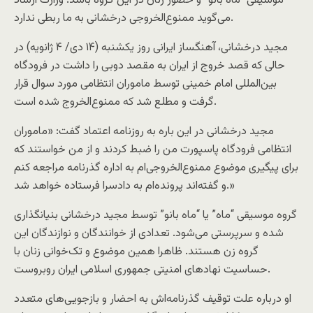
موسیقی “ماه بانو” و حضور زنان در این گروه باشد. وزارت ارشاد
می‌گوید ممنوع‌الخروجی درخشانی به ما ربطی ندارد.
مجید درخشانی، آهنگساز ایرانی روز یکشنبه (۱۴ دی/ ۴ ژانویه) در
حالی که قصد خروج از ایران به مقصد دوبی را داشت در فرودگاه
بین‌المللی امام خمینی توسط ماموران انتظامی مورد سوال قرار
گرفت و مطلع شد که ممنوع‌الخروج شده است.
مجید درخشانی در این باره به روزنامه اعتماد گفت: «ماموران
انتظامی فرودگاه پاسپورت من را ضبط کردند و از من خواستند که
برای پیگیری موضوع ممنوع‌الخروجی‌ام به اداره گذرنامه مراجعه کنم
و گفته‌اند پرونده‌ام به دادسرا فرستاده خواهد شد.»
گروه موسیقی “ماه” یا “ماه بانو” توسط مجید درخشانی بنیانگذاری
شده و سرپرستی می‌شود. تعدادی از خوانندگان و نوازندگان این
گروه زن هستند. ظاهرا همین موضوع و تک‌خوانی زنان با
حساسیت نهادهای امنیتی جمهوری اسلامی ایران روبروست.
او درباره علت توقیف گذرنامه‌اش به احضار و بازجویی‌های متعدد