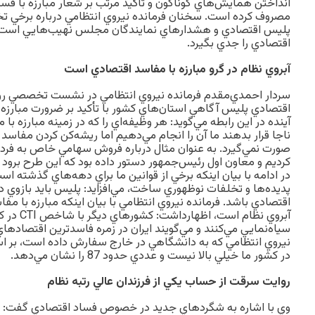
انداختن همايش‌هاي گوناگون و تأكيد مرتب بر شعار مبارزه با فساد
مصروف كرده است. سخنان فرمانده نيروي انتظامي درباره برخي 
پليس اقتصادي و هشدارهاي نمايندگان مجلس نهيب‌هايي است به 
اقتصادي را جدي بگيرد.
آبروي نظام در گرو مبارزه با مفاسد اقتصادي است
سردار احمدي‌مقدم فرمانده نيروي انتظامي در نشست تخصصي رؤسا
اقتصادي پليس آگاهي استان‌هاي كشور با تأكيد بر ضرورت مبارزه 
آينده در اين رابطه مي‌گويد: هر وظيفه‌اي را كه در زمينه مبارزه ب
ناجا قرار بدهند ما آن را انجام مي‌دهيم اما ريشه‌كن كردن مفاسد ا
صورت نمي‌گيرد. به عنوان مثال درباره فروش سهامي خاص به فردي 
كرديم و معاون اول رئيس‌جمهور دستور داده بود كه اين طرح برود 
در ادامه با بيان اينكه برخي از قوانين ما براي دهه‌هاي گذشته است
پديده‌ها و تخلفات نوظهوري ساخت، مي‌افزايد: پليس بايد بازوي 
اقتصادي باشد. فرمانده نيروي انتظامي با بيان اينكه مبارزه با م
آبروي نظام 
سياه‌نمايي مي‌كنند و مي‌گويند ايران در زمره فاسد‌ترين اقتصاد
در كشور ما خيلي بالا نيست و عددي حدود 87 را نشان مي‌دهد.
روايت سرقت از حساب يكي از فرزندان عالي رتبه نظام