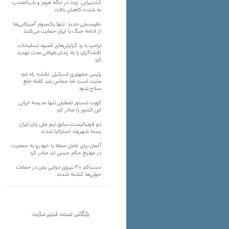
کشتیرانی، تردد در تنگه هرمز و باب‌المندب
به شدت کاهش یافت
نظرسنجی جدید: تنها یک‌سوم آمریکایی‌ها
از ادامه جنگ با ایران حمایت می‌کنند
ترامپ با رد گزارش‌های کمبود تسلیحات،
افشاگران را به زندان طولانی مدت تهدید
کرد
رئیس‌ جمهوری اسرائیل: نقشه راه غزه
مثبت است اما حماس باید کاملا خلع
سلاح شود
کویت دستور تعطیلی تنها مدرسه ایرانی
این کشور را صادر کرد
دو فوتبالیست سابق تیم ملی زنان ایران
رسما شهروند استرالیا شدند
آلمان برای عامل حمله با خودرو به جمعیت
در مونیخ حکم حبس ابد صادر کرد
دست‌کم ۳۰ نیروی دولتی یمن در حملات
حوثی‌ها کشته شدند
بایگانی نسخه قدیم سایت