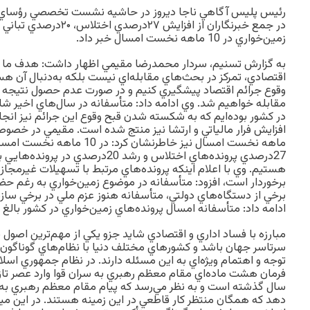
رئيس پليس آگاهي ناجا ديروز در حاشيه نشست تخصصي رؤساي ادا
زمين‌خواري در 10 ماهه نخست امسال خبر داد.
به گزارش تسنيم، سردار محمدرضا مقيمي اظهار داشت: هدف ما از 
اقتصادي، تمركز در بحث‌هاي مقابله‌اي نيست بلكه به‌دنبال آن هس
وقوع جرائم اقتصاد پيشگيري كنيم و در صورت عدم حصول نتيجه 
مقابله خواهيم شد. وي ادامه داد: متأسفانه در سال‌هاي اخير ش
در كشور بوده‌ايم كه به شكسته شدن قبح وقوع اين جرائم نيز ان
ماهه نخست امسال نيز خاطرنشان كرد
27درصدي پرونده‌هاي اختلاس و رشد 20در
هستيم. وي با اعلام اينكه پرونده‌هاي مرتبط با تسهيلات غيرمجا
برخوردار است، افزود: متأسفانه در موضوع زمين‌خواري به رغم ح
برخي از دستگاه‌هاي دولتي، متأسفانه هنوز عزم ملي در برخي سازم
ادامه داد: متأسفانه امسال پرونده‌هاي زمين‌خواري در كشور بالغ بر 40 درصد افزايش داشته ا
مبارزه با فساد اداري و اقتصادي شايد جزو يكي از مهم‌ترين اصول 
سرتاسر جهان باشد و كشورهاي مختلف دنيا با نظام‌هاي گوناگون اق
سال گذشته است و به نظر مي‌رسد كه پيام مقام معظم رهبري به
دهد كه همگان منتظر كار قاطعي در اين زمينه هستند. در اين ميان