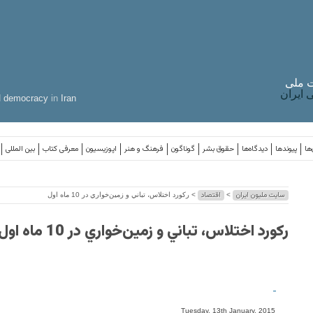
 ملی
ایران
d
democracy
in
Iran
ها
پیوندها
دیدگاه‌ها
حقوق بشر
گوناگون
فرهنگ و هنر
اپوزیسیون
معرفی کتاب
بین المللی
سایت ملیون ایران
اقتصاد
>
> ركورد اختلاس، تباني و زمين‌خواري در 10 ماه اول
ركورد اختلاس، تباني و زمين‌خواري در 10 ماه اول
-
Tuesday, 13th January, 2015