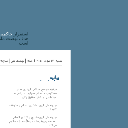
استقرار
حاکميت
هدف نهضت ملی 
است
شنبه, ۱۷ مرداد , ۱۴۰۵ |
خانه
نهضت ملی
سازمان‌
بیانیه
سازمان‌های
ملی
بیانیه مجامع اسلامی ایرانیان – در
محکومیت اعدام، سرکوب سیاسی–
اجتماعی، و نقض حقوق زنان
جبهه ملی ایران: ماشین اعدام را متوقف
کنید!
جبهه ملی ایران-خارج از کشور انجام
اعدام‌های وقیحانه در ملأِعام را محکوم
می‌کند