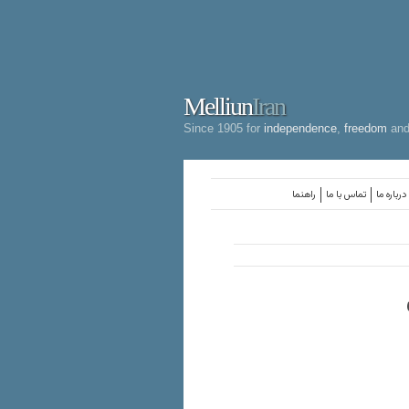
Melliun
Iran
Since 1905 for
independence
,
freedom
an
درباره ما
تماس با ما
راهنما