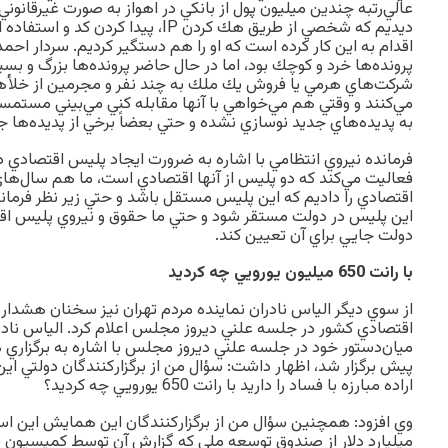
عالي‌رتبه چندين ميليون پول از بانكي در اهواز به صورت غيرقانون
ديديم كه شخصي از طريق هك كردن IP، پيدا ك
اقدام به اين كار كرده است كه او را هم دستگير كرديم. سردار احم
پرونده‌ها خرد و كوچك بود، اما در حال حاضر پرونده‌ها بزرگ و بس
شركت‌هاي هرمي يا فروش يك ملك به چند نفر و مجرمين از خلأه
مي‌كنند و وقتي هم مي‌خواهي با آنها مقابله كني مي‌بيني مستمس
به پديده‌هاي جديد نوسازي نشده و حتي بعضاً برخي از پديده‌ها ج
فرمانده نيروي انتظامي با اشاره به ضرورت ايجاد پليس اقتصادي د
فعاليت مي‌كند كه دو پليس از آنها اقتصادي است، ما هم سال‌
اقتصادي را داديم كه اين پليس مستقل باشد و حتي زير نظر فرما
اين پليس در دولت مستقر شود و حتي ما حقوق و نيروي پليس اقت
دولت جايي براي آن تعيين كند.
با رانت 650 ميليون يورويي چه كرديد
از سوي ديگر الياس نادران نماينده مردم تهران نيز سخنان هشدار‌
اقتصادي كشور در جلسه علني ديروز مجلس اعلام كرد. الياس نادرا
ميان‌دستور خود در جلسه علني ديروز مجلس با اشاره به برگزاري
پيش برگزار شد، اظهار داشت: سؤال من از برگزار‌كنندگان دولتي 
اراده مبارزه با فساد را داريد با رانت 650 يورويي چه كرديد؟
ميليارد دلار از صندوق توسعه ملي كه گزارش آن توسط كميسيون 