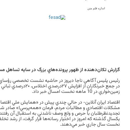
اندازه قلم متن
گزارش تكان‌دهنده از ظهور پرونده‌هاي بزرگ در سايه تساهل مس
رئيس پليس آگاهي ناجا ديروز در حاشيه نشست تخصصي رؤساي ادا
زمين‌خواري در 10 ماهه نخست امسال خبر داد.
اقتصاد ایران آنلاین- در حالي چندي پيش در «همايش ملي اقتصاد 
مشكلات اقتصادي و مطالبات مردم، فرمان «همه‌پرسي!» صادر شد 
تجديدنظرطلبان با حرص و ولع وصف ناشدني به استقبال آن رفتند
نخست سال جاري خبر مي‌دهند.