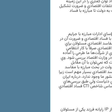
 توان كمتري را در اين زمينه
تخلفات اقتصادي و ضرورت تشكيل
دولت تا مبارزه با فساد
ي ادارات مبارزه با جرايم
با فساد اقتصادي و ضرورت آن در
ا مفاسد اقتصادي مسئولان براي
قتصادي صرفاً با كار انتظامي
از شركت‌ها ما طرحي را آماده
در وزارت اقتصاد بررسي شود. وي
 كه نمي‌توان با آن مقابل
دولت در بحث مبارزه با مفاسد
فاسد اقتصادي بسيار مهم است زيرا
است، اظهارداشت: كشورهاي ديگر با شاخص CTI در كشور ما وجود ندارد، درباره ايران
هاي دنياست ولي طبق بررسي‌هاي
نيروي انتظامي كه به دانشگاهي در خارج سفارش داده است، بر اساس شاخص CTI فساد اقتصادي
وي با اشاره به شگرد‌هاي جديد در خصوص فساد اقتصادي گفت: از IP رايانه فرزند يكي از مسئولان