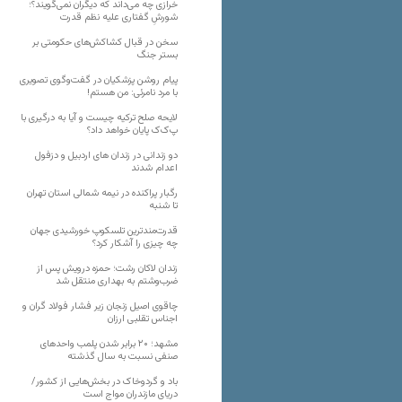
خرازی چه می‌داند که دیگران نمی‌گویند؟؛
شورشِ گفتاری علیه نظم قدرت
سخن در قبال کشاکش‌های حکومتی بر
بستر جنگ
پیام روشن پزشکیان در گفت‌و‌گوی تصویری
با مرد نامرئی: من هستم!
لایحه صلح ترکیه چیست و آیا به درگیری با
پ‌ک‌ک پایان خواهد داد؟
دو زندانی در زندان های اردبیل و دزفول
اعدام شدند
رگبار پراکنده در نیمه شمالی استان تهران
تا شنبه
قدرت‌مندترین تلسکوپ خورشیدی جهان
چه چیزی را آشکار کرد؟
زندان لاکان رشت؛ حمزه درویش پس از
ضرب‌وشتم به بهداری منتقل شد
چاقوی اصیل زنجان زیر فشار فولاد گران و
اجناس تقلبی ارزان
مشهد؛ ۲۰ برابر شدن پلمب واحدهای
صنفی نسبت به سال گذشته
باد و گردوخاک در بخش‌هایی از کشور/
دریای مازندران مواج است