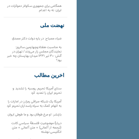
همگامی برای جمهوری سکولار دموکرات در
ایران: نه به اعدام
نهضت ملی
ضیاء مصباح: در باره دولت دکتر مصدق
به مناسبت هفتادوچهارمین سالروز:
نمایندگان مجلس زار می‌زدند/ تهران در
آتش؛ ۳۰ تیر ۱۳۳۱ میدان بهارستان چه خبر
بود؟
آخرین مطالب
سنای آمریکا تحریم روسیه را تشدید و
تحریم ایران را تمدید کرد
آمریکا یک شبکه صرافی رمزارز در امارات را
به اتهام کمک به سپاه پاسداران تحریم کرد
بازنشر: او مرغ طوفان بود و ما طوطی ایوان
دربارهٔ موضوعیتِ فلسفهٔ سیاسیِ کانت
(ترجمه از آلمانی) + متن آلمانی + متن
انگلیسی نوشته