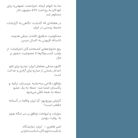
متا به اتهام ایجاد «مزاحمت عمومی» برای
کودکان به پرداخت ۵۶۷ میلیون دلار
محکوم شد
در هفته‌ای که گذشت؛ نگاهی به گزارشات
محیط زیستی در ایران
محکومیت شقایق افشار نجفی هنرمند
۱۸ساله قزوینی به ۹سال حبس
رنج خانواده‌های کشته‌شدگان اعتراضات؛ از
پلمب کسب‌وکارها تا ممنوعیت حضور بر
مزار
کانون صنفی معلمان ایران: مبارزه برای لغو
اعدام بخشی از مبارزه برای آزادی و عدالت
است
توافق دفاعی سه‌جانبه عربستان، ترکیه و
پاکستان امضا شد؛ حمله به یک عضو،
حمله به همه تلقی می‌شود
گزارش یورونیوز؛ آیا ایران واقعا در آستانه
انقلاب است؟
جزئیات و ابهامات توافق بر سر تنگه هرمز
به روایت رویترز
امیر طاهری – ایران: نمایشگاه
شکست‌خوردگان شکست‌ناپذیر