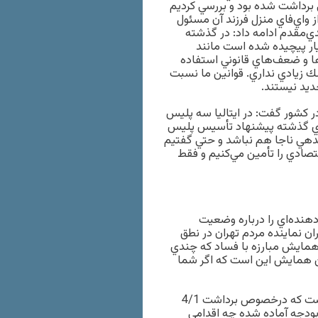
ي برداشت شده بود و بررسي كرديم
ردن كد و استفاده از واي‌فاي منزل فرزند آن مسئول
دي‌مقدم ادامه داد: در گذشته
يار پيچيده شده است مانند
ا و ضعف‌هاي قانوني استفاده
ك زيادي نداري. قوانين ما نسبت
ديد نيستند.
ر كشور گفت: در ايتاليا سه پليس
هاي گذشته پيشنهاد تأسيس پليس
ندهي ناجا هم نباشد و حتي گفتيم
صادي را تأمين مي‌كنيم و فقط
دهنده‌اي را درباره وضعيت
ن نماينده مردم تهران در نطق
 همايش مبارزه با فساد كه چندي
اين همايش اين است كه اگر شما
وي افزود: همچنين سؤال من از برگزار‌كنندگان اين همايش اين است كه درخصوص برداشت 4/1
بودجه آماده شده چه اقدامي