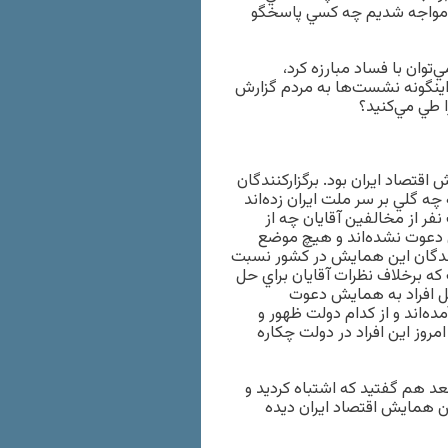
اني مواجه شديم چه كسي پاسخگو
وان با فساد مبارزه كرد،
ينگونه نشست‌ها به مردم گزارش
 طي مي‌كنيد؟
اقتصاد ايران بود. برگزاركنندگان
چه گلي بر سر ملت ايران زده‌اند
نفر از مخالفين آقايان چه از
 دعوت نشده‌اند و هيچ موضع
نندگان اين همايش در كشور نسبت
 كه برخلاف نظرات آقايان براي حل
ل افراد به همايش دعوت
مده‌اند و از كدام دولت ظهور و
امروز اين افراد در دولت چكاره
بعد هم گفتيد كه اشتباه كرديد و
ين همايش اقتصاد ايران ديده