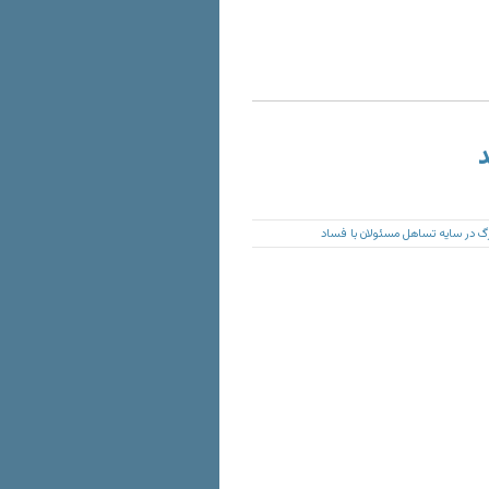
د
زرگ در سايه تساهل مسئولان با فساد