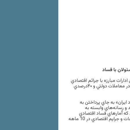
ئولان با فساد
رات مبارزه با جرائم اقتصادي
در جمع خبرنگاران از افزايش ۲۷درصدي اختلاس، ۲۰درصدي تباني در معاملات دولتي و ۴۰درصدي
ايران» به جاي پرداختن به
و رسانه‌هاي وابسته به
 كه آمارهاي فساد اقتصادي
يكسال گذشته كه امروز در اختيار رسانه‌ها قرار گرفت، از رشد تخلفات و جرايم اقتصادي در 10 ماهه