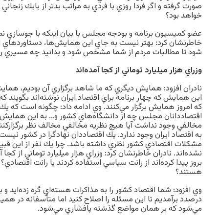
صورت گرفته و اگر فردا روزي با فردي به مراتب بدتر از بابك زنج
خواهد بود؟
عضو كميسيون برنامه و بودجه مجلس با بيان اينكه با جوسازي نمي‌ت
خاطرنشان كرد: بهتر نيست به جاي اين همايش‌ها، دستاوردهاي ا
شود تا مطالبات مردم از شما مشخص شود و بدانيد چه مسيري را
وزراي هزار ميليارد توماني از كجا آمده‌اند
نادران افزود: همايش ديگري كه ما شاهد برگزاري آن بوديم، همايش 
اين همايش كه چهار برنامه براي اقتصاد ايران نوشته‌اند بگويند كه 
كه امروز همايش برگزار مي‌كنند. وي ادامه داد: چگونه است كه يك 
اقتصاددانان مجلس چه از دانشگاه‌هاي كشور و… به اين همايش
مخالفي وجود نداشت آيا هيچ نظريه‌ مخالفي مخالف نظر برگزارك
به اقتصاد ايران وجود ندارد. يك اقتصاددان نهادگرا در كشور نيست
مشكلات اقتصادي كشور نظري داشته باشد. چرا يك نفر از اين قبي
نشده‌اند. نادران خاطرنشان كرد: وزراي هزار ميليارد توماني از كجا آ
بروز پيدا كرده‌اند از رانت سياسي استفاده كردند يا رانت اقتصادي؟ 
هستند؟
وي افزود: شما اقتصاد كشور را به مذاكرات هسته‌اي گره زده‌ايد و 
در‌صدد برآمديم تا اين مسئله را اصلاح كنيد اما متأسفانه در هم
مي‌شود كه بر همان مواضع گذشته پافشاري مي‌شود.