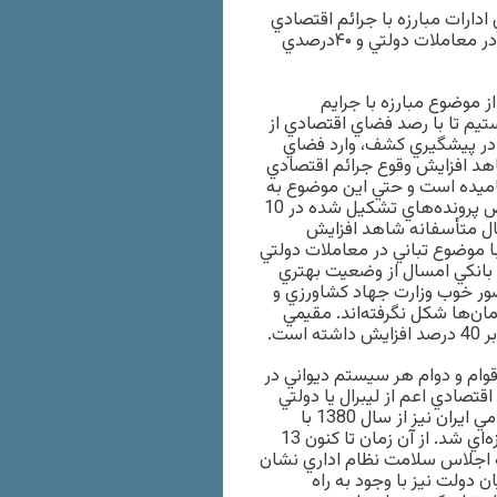
رات مبارزه با جرائم اقتصادي
در جمع خبرنگاران از افزايش ۲۷درصدي اختلاس، ۲۰درصدي تباني در معاملات دولتي و ۴۰درصدي
موضوع مبارزه با جرايم
تيم تا با رصد فضاي اقتصادي از
در پيشگيري كشف، وارد فضاي
اهد افزايش وقوع جرائم اقتصادي
جاميده است و حتي اين موضوع به
افزايش فرار مالياتي و ارتشا نيز منتج شده است. مقيمي در خصوص پرونده‌هاي تشكيل شده در 10
: در 10 ماهه نخست امسال متأسفانه شاهد افزايش
صدي در پرونده‌هايي با موضوع تباني در معاملات دولتي
ز بانكي امسال از وضعيت بهتري
ضور خوب وزارت جهاد كشاورزي و
ان‌ها شكل نگرفته‌اند. مقيمي
ست.
قوام و دوام هر سيستم ديواني در
تصادي اعم از ليبرال يا دولتي
توجه و اهتمام ويژه‌اي به اين مسئله دارند. در نظام جمهوري اسلامي ايران نيز از سال 1380 با
فرمان هشت ماده‌اي مقام معظم رهبري به سران قوا وارد عصر تازه‌اي شد. از آن زمان تا كنون 13
 اجلاس سلامت نظام اداري نشان
 دولت نيز با وجود به راه