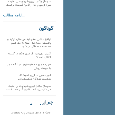
سولماز ایکدر: دبیری شورای عالی امنیت
ملی؛ کرسی‌ای که از قانون قدرتمندتر است
ادامه مطالب...
گوناگون
توافق دفاعی سه‌جانبه عربستان، ترکیه و
پاکستان امضا شد؛ حمله به یک عضو،
حمله به همه تلقی می‌شود
گزارش یورونیوز؛ آیا ایران واقعا در آستانه
انقلاب است؟
جزئیات و ابهامات توافق بر سر تنگه هرمز
به روایت رویترز
امیر طاهری – ایران: نمایشگاه
شکست‌خوردگان شکست‌ناپذیر
سولماز ایکدر: دبیری شورای عالی امنیت
ملی؛ کرسی‌ای که از قانون قدرتمندتر است
خبر از
تارنماهای دیگر
حادثه در دریای عمان؛ بر پایه داده‌های