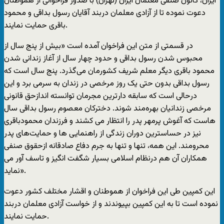
ایران، کانون صنفی معلمان ایران (تهران) با صدور فراخوانی از هموطنان
دعوت نموده تا از آزادی معلمان دربند آقایان رسول بداقی و محمود
باقری حمایت نمایند.
در قسمتی از متن این فراخوان آمده است «بیش از پنج سال از
محبوس شدن رسول بداقی و حدود چهار سال از آغاز زندانی شدن
محمود باقری دیگر معلم شریف کشورمان می‌گذرد. پنج سال است که
رسول بداقی بدون حتی یک روز مرخصی در زندان به سرمی برد و این
درحالی است که سابقه دار‌ترین مجرمان توانسته اندازحق قانونی
مرخصی زندانیان بهره‌مند شوند. دخترکان معصوم رسول بداقی سال
هاست که آغوش پرمهر پدر را انتظار می کشند و فرزندان محمودباقری
نیز در حساسترین دوران زندگی از راهنمایی ها و حمایت‌های پدر
محرومند. این همه، تنها و تنها به جرم دفاع صادقانه ازحقوق صنفی
همکاران آن هم درنظام اسلامی بسیار شگفت انگیز و تاسف آور می
نماید».
این کمپین طی این فراخوان از هموطنان و اقشار مختلف کشور دعوت
نموده است تا به این کمپین بپیوندند و از خواست آزادی معلمان دربند
حمایت نمایند.