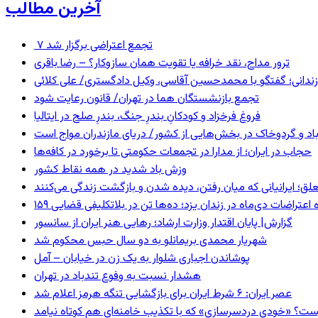
آخرین مطالب
۷ تجمع اعتراضی برگزار شد
ترور مداح، نقد خرافه یا تقویت همان سازوکار؟ – رضا باقری
ندانی؛ گفتگو با محمدحسین آقاسی، وکیل دادگستری/ علی کلائی
تجمع بازنشستگان هما در تهران/ قانون رعایت شود
فروغ فرخزاد و کودکانِ بندرِ جنگ، بندرِ صلح در ایتالیا
اد و گردوخاک در بخش‌هایی از کشور/ دریای مازندران مواج است
حجاب در ایران؛ از مدارا در تجمعات حکومتی تا برخورد در کافه‌ها
وزش باد شدید در همه نقاط کشور
ق؛ ایرانیانی که میان رفتن، دیده شدن و بازگشت زندگی می‌کنند
ده اعتراضات دی‌ماه در زندان یزد؛ ده‌ها تن در بلاتکلیفی قضایی
گزارش| پایان اقتدار وزارت ارشاد؛ رهایی هنر ایران از سانسور
شهریار محمدی بریمانلو به دو سال حبس محکوم شد
پوشاندن اجباری شلوار به یک زن در خیابان – آمل
هشدار نسبت به وفوع تندباد در تهران
عصر ایران: ۶ شرط ایران برای بازگشایی تنگه هرمز اعلام شد
ست؟ «خودیِ دردسرسازی» که با تکذیب خامنه‌ای هم کوتاه نیامد