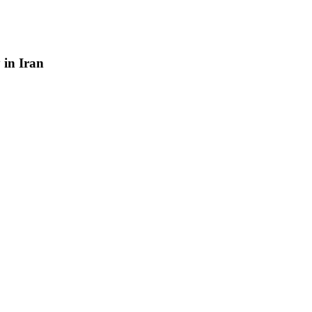
y
in
Iran