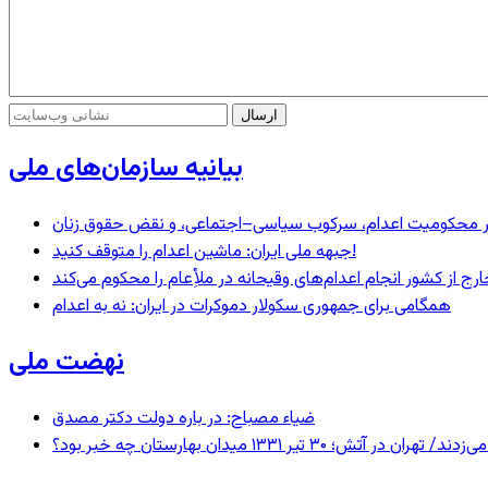
بیانیه سازمان‌های ملی
– در محکومیت اعدام، سرکوب سیاسی–اجتماعی، و نقض حقوق زنان
جبهه ملی ایران: ماشین اعدام را متوقف کنید!
رج از کشور انجام اعدام‌های وقیحانه در ملأِعام را محکوم می‌کند
همگامی برای جمهوری سکولار دموکرات در ایران: نه به اعدام
نهضت ملی
ضیاء مصباح: در باره دولت دکتر مصدق
 ۱۳۳۱ میدان بهارستان چه خبر بود؟