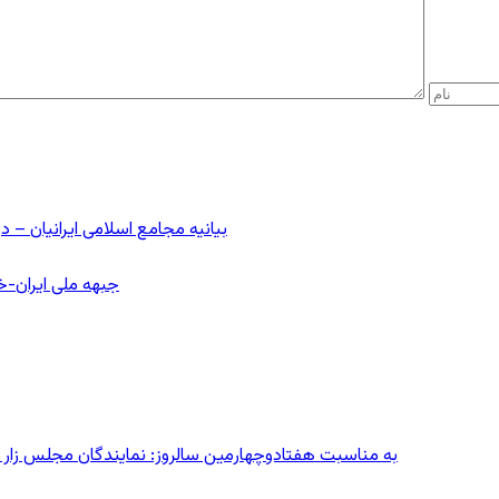
بیانیه مجامع اسلامی ایرانیان 
جبهه ملی ایران-خا
به مناسبت هفتادوچهارمین سالروز: نمایندگان مجلس زار می‌زدند/ تهران در آتش؛ ۳۰ تیر