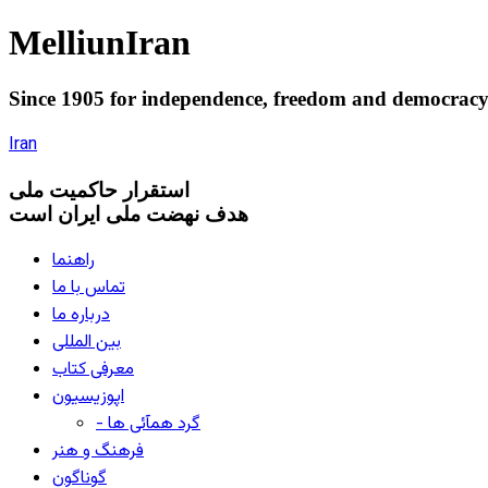
Melliun
Iran
Since 1905 for
independence
,
freedom
and
democrac
Iran
استقرار
حاکميت ملی
هدف نهضت ملی ایران است
راهنما
تماس با ما
درباره ما
بین المللی
معرفی کتاب
اپوزیسیون
- گرد همآئی ها
فرهنگ و هنر
گوناگون