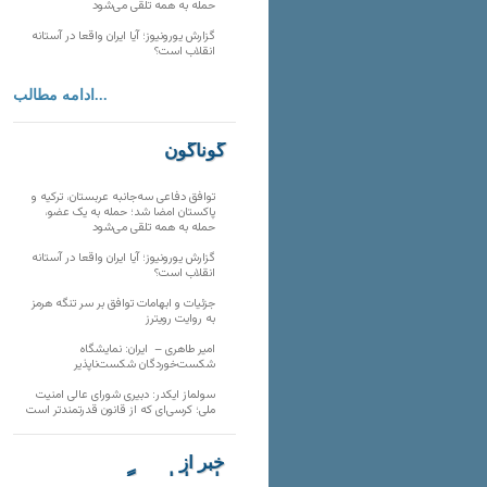
حمله به همه تلقی می‌شود
گزارش یورونیوز؛ آیا ایران واقعا در آستانه
انقلاب است؟
ادامه مطالب...
گوناگون
توافق دفاعی سه‌جانبه عربستان، ترکیه و
پاکستان امضا شد؛ حمله به یک عضو،
حمله به همه تلقی می‌شود
گزارش یورونیوز؛ آیا ایران واقعا در آستانه
انقلاب است؟
جزئیات و ابهامات توافق بر سر تنگه هرمز
به روایت رویترز
امیر طاهری – ایران: نمایشگاه
شکست‌خوردگان شکست‌ناپذیر
سولماز ایکدر: دبیری شورای عالی امنیت
ملی؛ کرسی‌ای که از قانون قدرتمندتر است
خبر از
تارنماهای دیگر