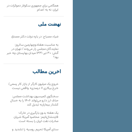
همگامی برای جمهوری سکولار دموکرات در
ایران: نه به اعدام
نهضت ملی
ضیاء مصباح: در باره دولت دکتر مصدق
به مناسبت هفتادوچهارمین سالروز:
نمایندگان مجلس زار می‌زدند/ تهران در
آتش؛ ۳۰ تیر ۱۳۳۱ میدان بهارستان چه خبر
بود؟
آخرین مطالب
خروج یک میلیون کارگر از بازار کار رسمی/
«نرخ بیکاری ۷ درصدی» واقعی نیست
سخنگوی کمیسیون بهداشت مجلس:
حذف ارز دارو می‌تواند ۱۴۰۶ را به «سال
کشتار بیماران» تبدیل کند
یک هفته بدون بارگیری در خارک؛
فایننشال‌تایمز: محاصره آمریکا شریان
صادرات نفت ایران را بسته است
سنای آمریکا تحریم روسیه را تشدید و