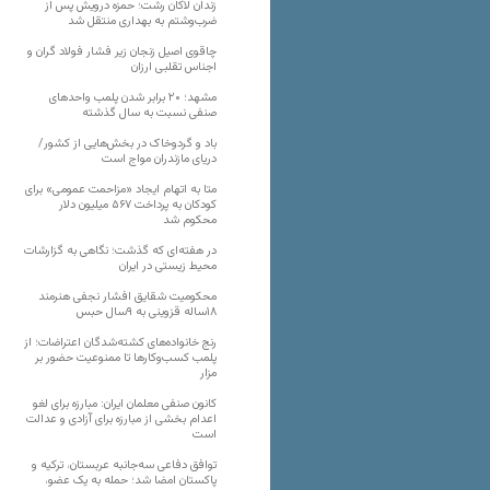
زندان لاکان رشت؛ حمزه درویش پس از
ضرب‌وشتم به بهداری منتقل شد
چاقوی اصیل زنجان زیر فشار فولاد گران و
اجناس تقلبی ارزان
مشهد؛ ۲۰ برابر شدن پلمب واحدهای
صنفی نسبت به سال گذشته
باد و گردوخاک در بخش‌هایی از کشور/
دریای مازندران مواج است
متا به اتهام ایجاد «مزاحمت عمومی» برای
کودکان به پرداخت ۵۶۷ میلیون دلار
محکوم شد
در هفته‌ای که گذشت؛ نگاهی به گزارشات
محیط زیستی در ایران
محکومیت شقایق افشار نجفی هنرمند
۱۸ساله قزوینی به ۹سال حبس
رنج خانواده‌های کشته‌شدگان اعتراضات؛ از
پلمب کسب‌وکارها تا ممنوعیت حضور بر
مزار
کانون صنفی معلمان ایران: مبارزه برای لغو
اعدام بخشی از مبارزه برای آزادی و عدالت
است
توافق دفاعی سه‌جانبه عربستان، ترکیه و
پاکستان امضا شد؛ حمله به یک عضو،