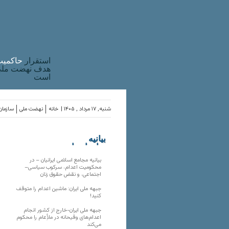
استقرار
حاکميت
هدف نهضت ملی 
است
شنبه, ۱۷ مرداد , ۱۴۰۵ |
خانه
نهضت ملی
سازمان‌
بیانیه
سازمان‌های
ملی
بیانیه مجامع اسلامی ایرانیان – در
محکومیت اعدام، سرکوب سیاسی–
اجتماعی، و نقض حقوق زنان
جبهه ملی ایران: ماشین اعدام را متوقف
کنید!
جبهه ملی ایران-خارج از کشور انجام
اعدام‌های وقیحانه در ملأِعام را محکوم
می‌کند