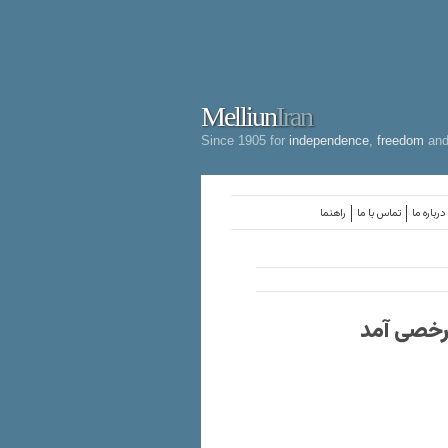
Melliun
Iran
Since 1905 for
independence
,
freedom
an
درباره ما
تماس با ما
راهنما