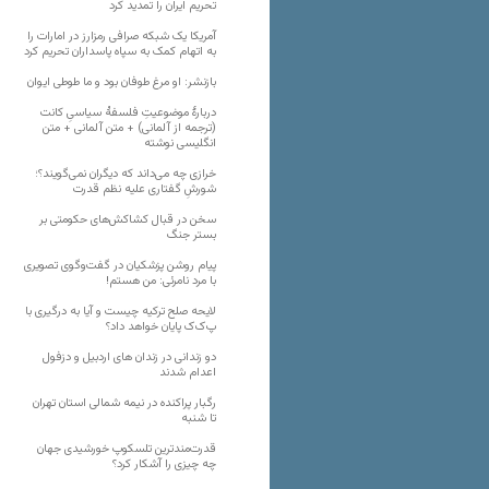
تحریم ایران را تمدید کرد
آمریکا یک شبکه صرافی رمزارز در امارات را
به اتهام کمک به سپاه پاسداران تحریم کرد
بازنشر: او مرغ طوفان بود و ما طوطی ایوان
دربارهٔ موضوعیتِ فلسفهٔ سیاسیِ کانت
(ترجمه از آلمانی) + متن آلمانی + متن
انگلیسی نوشته
خرازی چه می‌داند که دیگران نمی‌گویند؟؛
شورشِ گفتاری علیه نظم قدرت
سخن در قبال کشاکش‌های حکومتی بر
بستر جنگ
پیام روشن پزشکیان در گفت‌و‌گوی تصویری
با مرد نامرئی: من هستم!
لایحه صلح ترکیه چیست و آیا به درگیری با
پ‌ک‌ک پایان خواهد داد؟
دو زندانی در زندان های اردبیل و دزفول
اعدام شدند
رگبار پراکنده در نیمه شمالی استان تهران
تا شنبه
قدرت‌مندترین تلسکوپ خورشیدی جهان
چه چیزی را آشکار کرد؟