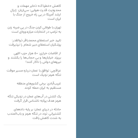
کاهش «خطرناک» ذخایر مهمات و
محدودیت قدرت هوایی؛ سی‌ان‌ان: ژنرال
ارشد آمریکا در پی راه خروج از جنگ با
ایران است
تهران با طولانی کردن جنگ در پی ضربه زدن
به ترامپ در انتخابات میان‌دوره‌ای است
تایید خبر استعفای محمدباقر ذوالقدر؛
پزشکیان استعفای دبیر شعام را نپذیرفت
از افاضات خرازی: ۵۰ هزار حزب اللهی
بریزند خیابان‌ها و بی حجاب‌ها را بکشند و
نیرو‌های دولتی را ناکار کنند!
عراقچی: توافق با عمان درباره مسیر موقت
تنگه هرمز نزدیک است
غریب‌آبادی: برخی کشورهای منطقه
مستقیم به ایران حمله کردند
یک کشتی در آب‌های عمان در نزدیکی تنگه
هرمز هدف پرتابه ناشناس قرار گرفت
حادثه در دریای عمان؛ بر پایه داده‌های
کشتیرانی، تردد در تنگه هرمز و باب‌المندب
به شدت کاهش یافت